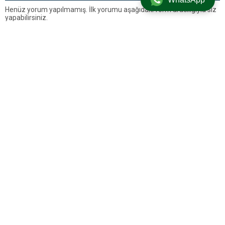
Henüz yorum yapılmamış. İlk yorumu aşağıdaki form aracılığıyla siz
yapabilirsiniz.
BİR YORUM YAZ
Yorum yapabilmek için
oturum açmalısınız
.
Silivri’den Son Dakika Haberleri, Silivri Güncel Gelişmeler ve Tüm
Detaylar
Künye
Hakkımızda
Gizlilik Politikası
Çerez Politikası
Şartlar ve Koşullar
Yasal Uyarı