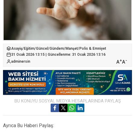
Asayiş
/
Eğitim
/
Güncel
/
Gündem
/
Manşet
/
Polis & Emniyet
31 Ocak 2026 13:15 | Güncellenme: 31 Ocak 2026 13:16
+
-
A
A
adminersin
BU KONUYU SOSYAL MEDYA HESAPLARINDA PAYLAŞ
Ayrıca Bu Haberi Paylaş: