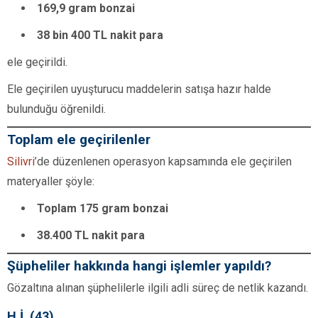
169,9 gram bonzai
38 bin 400 TL nakit para
ele geçirildi.
Ele geçirilen uyuşturucu maddelerin satışa hazır halde
bulunduğu öğrenildi.
Toplam ele geçirilenler
Silivri
’de düzenlenen operasyon kapsamında ele geçirilen
materyaller şöyle:
Toplam 175 gram bonzai
38.400 TL nakit para
Şüpheliler hakkında hangi işlemler yapıldı?
Gözaltına alınan şüphelilerle ilgili adli süreç de netlik kazandı.
H.İ. (43)