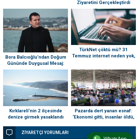
Ağustos’ta Vatandaşlarla
Ziyaretini Gerçekleştirdi
Buluşuyor
TürkNet çöktü mü? 31
Temmuz internet neden yok,
Bora Balcıoğlu’ndan Doğum
ne zaman gelecek?
Gününde Duygusal Mesaj:
“Silivri’mi Çok Özlüyorum”
Kırklareli’nin 2 ilçesinde
Pazarda dert yanan esnaf:
denize girmek yasaklandı
‘Ekonomi gitti, insanlar öldü,
kefenleyip gömecek adam
lazım’
ZİYARETÇİ YORUMLARI
WhatsApp