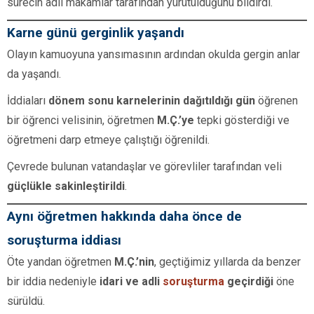
sürecin adli makamlar tarafından yürütüldüğünü bildirdi.
Karne günü gerginlik yaşandı
Olayın kamuoyuna yansımasının ardından okulda gergin anlar
da yaşandı.
İddiaları
dönem sonu karnelerinin dağıtıldığı gün
öğrenen
bir öğrenci velisinin, öğretmen
M.Ç.’ye
tepki gösterdiği ve
öğretmeni darp etmeye çalıştığı öğrenildi.
Çevrede bulunan vatandaşlar ve görevliler tarafından veli
güçlükle sakinleştirildi
.
Aynı öğretmen hakkında daha önce de
soruşturma iddiası
Öte yandan öğretmen
M.Ç.’nin
, geçtiğimiz yıllarda da benzer
bir iddia nedeniyle
idari ve adli
soruşturma
geçirdiği
öne
sürüldü.