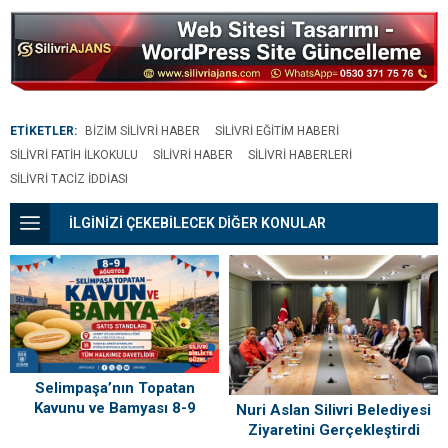
Açıklaması: “Hiçbir
göreve, AKP’li
Futbolcumuz Bahis
yönetici disipline
Faaliyetinde Yer
Almamıştır”
ETİKETLER:
BIZIM SILIVRI HABER
SILIVRI EĞITIM HABERI
SILIVRI FATIH İLKOKULU
SILIVRI HABER
SILIVRI HABERLERI
SILIVRI TACIZ IDDIASI
İLGİNİZİ ÇEKEBİLECEK DİĞER KONULAR
Selimpaşa’nın Topatan
Kavunu ve Bamyası 8-9
Nuri Aslan Silivri Belediyesi
Ağustos’ta Vatandaşlarla
Ziyaretini Gerçekleştirdi
Buluşuyor