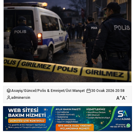
Asayiş
/
Güncel
/
Polis & Emniyet
/
Üst Manşet
30 Ocak 2026 20:58
+
-
A
A
adminersin