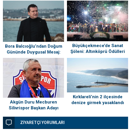
Büyükçekmece’de Sanat
Bora Balcıoğlu’ndan Doğum
Şöleni: Altınköprü Ödülleri
Gününde Duygusal Mesaj:
Sahiplerini Buldu!
“Silivri’mi Çok Özlüyorum”
Kırklareli’nin 2 ilçesinde
Akgün Duru Mecburen
denize girmek yasaklandı
Silivrispor Başkan Adayı
ZİYARETÇİ YORUMLARI