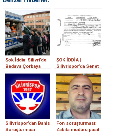
Şok İddia: Silivri’de
ŞOK İDDİA |
Bedava Çorbaya
Silivrispor’da Senet
Soruşturma mı
Krizi
Açıldı?
Silivrispor’dan Bahis
Fon soruşturması:
Soruşturması
Zabıta müdürü pasif