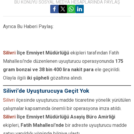
BU KONUYU SOSYAL MEDYA HESAPLARINDA PAYLAŞ
Ayrıca Bu Haberi Paylaş:
Silivri
İlçe Emniyet Müdürlüğü
ekipleri tarafından Fatih
Mahallesi’nde düzenlenen uyuşturucu operasyonunda
175
gram bonzai ve 38 bin 400 lira nakit para
ele geçirildi.
Olayla ilgili
iki şüpheli
gözaltına alındı.
Silivri’de Uyuşturucuya Geçit Yok
Silivri
ilçesinde uyuşturucu madde ticaretine yönelik yürütülen
çalışmalar kapsamında önemli bir operasyona imza atıldı.
Silivri
İlçe Emniyet Müdürlüğü Asayiş Büro Amirliği
ekipleri,
Fatih Mahallesi’nde
bir adreste uyuşturucu madde
satışı yapıldığı yönünde bilgiye ulaştı.