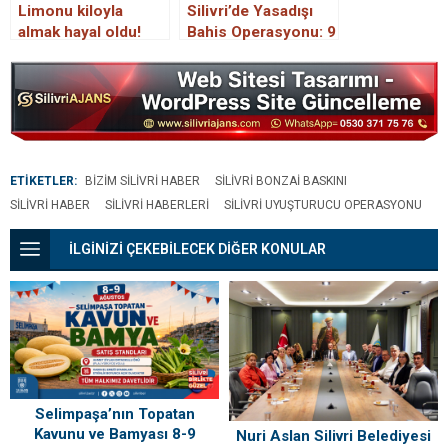
Limonu kiloyla
Silivri’de Yasadışı
almak hayal oldu!
Bahis Operasyonu: 9
Pazarlarda tane fiyatı
Kişi Gözaltına Alındı
şoke etti
ETİKETLER:
BIZIM SILIVRI HABER
SILIVRI BONZAI BASKINI
SILIVRI HABER
SILIVRI HABERLERI
SILIVRI UYUŞTURUCU OPERASYONU
İLGİNİZİ ÇEKEBİLECEK DİĞER KONULAR
Selimpaşa’nın Topatan
Kavunu ve Bamyası 8-9
Nuri Aslan Silivri Belediyesi