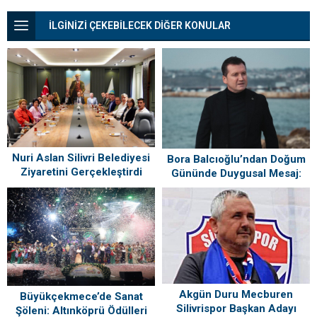
İLGİNİZİ ÇEKEBİLECEK DİĞER KONULAR
Nuri Aslan Silivri Belediyesi
Bora Balcıoğlu’ndan Doğum
Ziyaretini Gerçekleştirdi
Gününde Duygusal Mesaj:
“Silivri’mi Çok Özlüyorum”
Akgün Duru Mecburen
Büyükçekmece’de Sanat
Silivrispor Başkan Adayı
Şöleni: Altınköprü Ödülleri