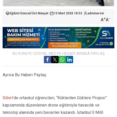
Eğitim
/
Güncel
/
Üst Manşet
15 Mart 2026 18:53
adminersin
+
-
A
A
BU KONUYU SOSYAL MEDYA HESAPLARINDA PAYLAŞ
Ayrıca Bu Haberi Paylaş:
Silivri
’de ortaokul öğrencileri, “Köklerden Göklere Projesi”
kapsamında düzenlenen drone eğitimiyle havacılık ve
teknoloji alanında yeni beceriler kazandı. İstanbul İl Millî