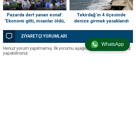
Tekirdağ’ın 4 ilçesinde
Pazarda dert yanan esnaf:
denize girmek yasaklandı
‘Ekonomi gitti, insanlar öldü,
kefenleyip gömecek adam
lazım’
ZİYARETÇİ YORUMLARI
WhatsApp
Henüz yorum yapılmamış. İlk yorumu aşağıdaki form aracılığıyla siz
yapabilirsiniz.
BİR YORUM YAZ
Yorum yapabilmek için
oturum açmalısınız
.
Silivri’den Son Dakika Haberleri, Silivri Güncel Gelişmeler ve Tüm
Detaylar