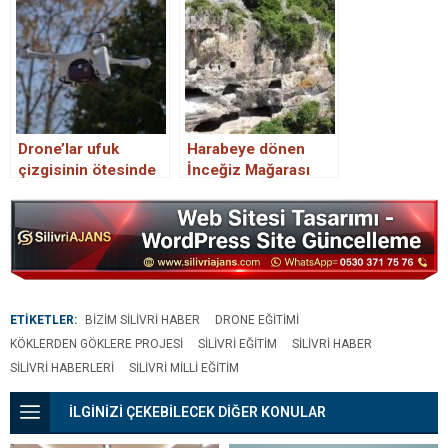
mühendislik ile
çözecek
Drone’lar ufuk
Harabeye dönen
çizgisinin ötesinde
İnceğiz Mağarası
teslimat yapacak
havadan drone ile
görüntülendi
ETİKETLER:
BIZIM SILIVRI HABER
DRONE EĞITIMI
KÖKLERDEN GÖKLERE PROJESI
SILIVRI EĞITIM
SILIVRI HABER
SILIVRI HABERLERI
SILIVRI MILLI EĞITIM
İLGİNİZİ ÇEKEBİLECEK DİĞER KONULAR