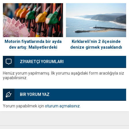
Sahiplerini Buldu!
Kırklareli’nin 2 ilçesinde
Motorin fiyatlarında bir ayda
denize girmek yasaklandı
dev artış: Maliyetlerdeki
yükseliş sofrayı da vuracak
ZİYARETÇİ YORUMLARI
Henüz yorum yapılmamış. İlk yorumu aşağıdaki form aracılığıyla siz
yapabilirsiniz.
BİR YORUM YAZ
Yorum yapabilmek için
oturum açmalısınız
.