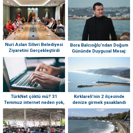
Nuri Aslan Silivri Belediyesi
Bora Balcıoğlu’ndan Doğum
Ziyaretini Gerçekleştirdi
Gününde Duygusal Mesaj:
“Silivri’mi Çok Özlüyorum”
TürkNet çöktü mü? 31
Kırklareli’nin 2 ilçesinde
Temmuz internet neden yok,
denize girmek yasaklandı
ne zaman gelecek?