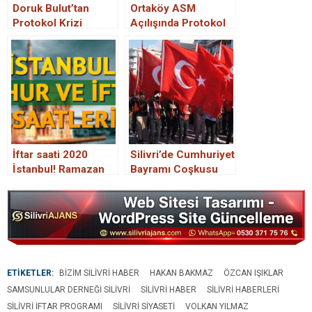
Doruk Bulut’tan
Ortaköy ASM
Protokol Krizi
Açılışında Protokol
Tepkisi
Krizi
İftar saati 2020
Silivri’de Cumhuriyet
İstanbul! Ramazan
Bayramı Coşkusu
İmsakiyesi İstanbul
yaşandı.
sahur ve iftar
saatleri 2020
ETİKETLER:
BIZIM SILIVRI HABER
HAKAN BAKMAZ
ÖZCAN IŞIKLAR
SAMSUNLULAR DERNEĞI SILIVRI
SILIVRI HABER
SILIVRI HABERLERI
SILIVRI IFTAR PROGRAMI
SILIVRI SIYASETI
VOLKAN YILMAZ