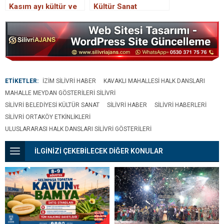
Kasım ayı kültür ve
Kültür Sanat
sanat faaliyetleri
Etkinlikleri Takvimi
programı
ETİKETLER:
IZIM SILIVRI HABER
KAVAKLI MAHALLESI HALK DANSLARI
MAHALLE MEYDAN GÖSTERILERI SILIVRI
SILIVRI BELEDIYESI KÜLTÜR SANAT
SILIVRI HABER
SILIVRI HABERLERI
SILIVRI ORTAKÖY ETKINLIKLERI
ULUSLARARASI HALK DANSLARI SILIVRI GÖSTERILERI
İLGİNİZİ ÇEKEBİLECEK DİĞER KONULAR