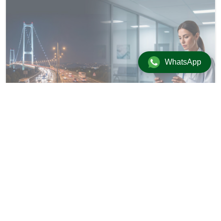
WhatsApp
Ekonomi
/
Üst Manşet
1 Temmuz 2026 10:59 | Güncellenme: 1 Temmuz 2026 11:26
+
-
A
A
adminersin
BU KONUYU SOSYAL MEDYA HESAPLARINDA PAYLAŞ