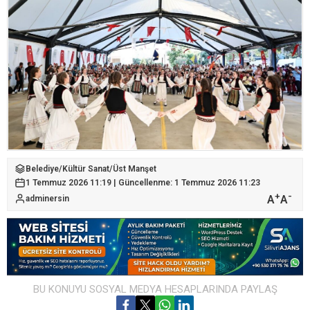
Belediye
/
Kültür Sanat
/
Üst Manşet
1 Temmuz 2026 11:19 | Güncellenme: 1 Temmuz 2026 11:23
+
-
A
A
adminersin
BU KONUYU SOSYAL MEDYA HESAPLARINDA PAYLAŞ