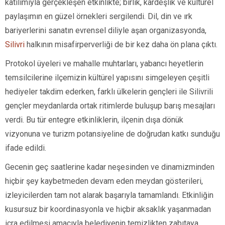
katılımıyla gerçekleşen etkinlikte; birlik, kardeşlik ve kültürel
paylaşımın en güzel örnekleri sergilendi. Dil, din ve ırk
bariyerlerini sanatın evrensel diliyle aşan organizasyonda,
Silivri
halkının misafirperverliği de bir kez daha ön plana çıktı.
Protokol üyeleri ve mahalle muhtarları, yabancı heyetlerin
temsilcilerine ilçemizin kültürel yapısını simgeleyen çeşitli
hediyeler takdim ederken, farklı ülkelerin gençleri ile Silivrili
gençler meydanlarda ortak ritimlerde buluşup barış mesajları
verdi. Bu tür entegre etkinliklerin, ilçenin dışa dönük
vizyonuna ve turizm potansiyeline de doğrudan katkı sunduğu
ifade edildi.
Gecenin geç saatlerine kadar neşesinden ve dinamizminden
hiçbir şey kaybetmeden devam eden meydan gösterileri,
izleyicilerden tam not alarak başarıyla tamamlandı. Etkinliğin
kusursuz bir koordinasyonla ve hiçbir aksaklık yaşanmadan
icra edilmesi amacıyla belediyenin temizlikten zabıtaya,