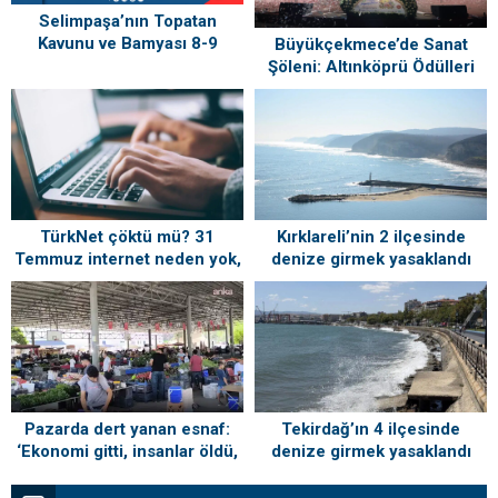
Selimpaşa’nın Topatan
Kavunu ve Bamyası 8-9
Büyükçekmece’de Sanat
Ağustos’ta Vatandaşlarla
Şöleni: Altınköprü Ödülleri
Buluşuyor
Sahiplerini Buldu!
TürkNet çöktü mü? 31
Kırklareli’nin 2 ilçesinde
Temmuz internet neden yok,
denize girmek yasaklandı
ne zaman gelecek?
Tekirdağ’ın 4 ilçesinde
Pazarda dert yanan esnaf:
denize girmek yasaklandı
‘Ekonomi gitti, insanlar öldü,
kefenleyip gömecek adam
lazım’