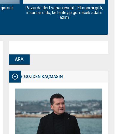
 girmek
Tekirdağ’ı
Pazarda dert yanan esnaf: ‘Ekonomi gitti,
insanlar öldü, kefenleyip gömecek adam
lazım’
GÖZDEN KAÇMASIN