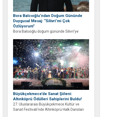
Bora Balcıoğlu’ndan Doğum Gününde
Duygusal Mesaj: “Silivri’mi Çok
Özlüyorum”
Bora Balcıoğlu doğum gününde Silivri’ye
duyduğu özlemi anlattı. “53 gündür sizlerden
ayrıyım” diyen Balcıoğlu, bir sonraki doğum
gününü ailesi ve hemşehrileriyle birlikte
geçirmeyi diledi.
Büyükçekmece’de Sanat Şöleni:
Altınköprü Ödülleri Sahiplerini Buldu!
27. Uluslararası Büyükçekmece Kültür ve
Sanat Festivali'nde Altınköprü Halk Dansları
Yarışması tamamlandı. Şampiyon Brezilya