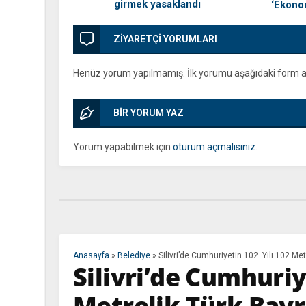
girmek yasaklandı
‘Ekonom
kefenley
ZİYARETÇİ YORUMLARI
Henüz yorum yapılmamış. İlk yorumu aşağıdaki form arac
BİR YORUM YAZ
Yorum yapabilmek için
oturum açmalısınız
.
Anasayfa
»
Belediye
»
Silivri’de Cumhuriyetin 102. Yılı 102 Me
Silivri’de Cumhuriye
Metrelik Türk Bayr