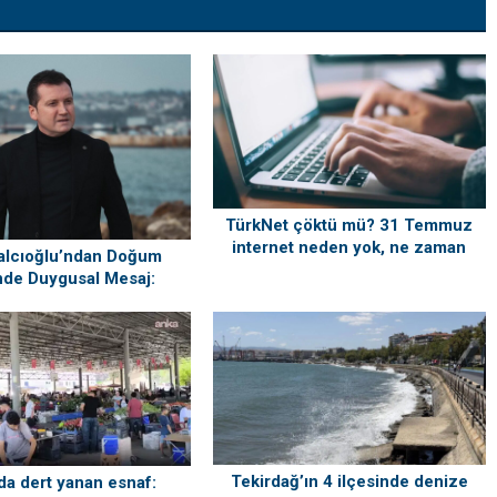
TürkNet çöktü mü? 31 Temmuz
internet neden yok, ne zaman
alcıoğlu’ndan Doğum
gelecek?
de Duygusal Mesaj:
ri’mi Çok Özlüyorum”
Tekirdağ’ın 4 ilçesinde denize
da dert yanan esnaf: