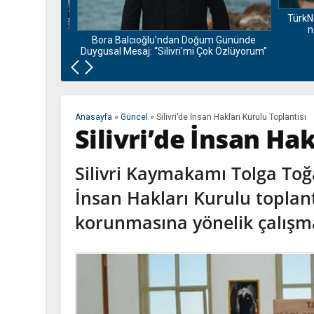
TürkNe
ne
i Ziyaretini
Bora Balcıoğlu’ndan Doğum Gününde
Duygusal Mesaj: “Silivri’mi Çok Özlüyorum”
Anasayfa
»
Güncel
»
Silivri’de İnsan Hakları Kurulu Toplantısı
Silivri’de İnsan Ha
Silivri Kaymakamı Tolga Toğ
İnsan Hakları Kurulu toplant
korunmasına yönelik çalışmal