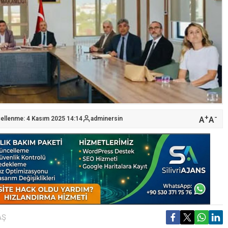
+
-
A
A
cellenme: 4 Kasım 2025 14:14
adminersin
AŞ