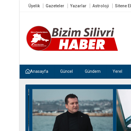
Üyelik
Gazeteler
Yazarlar
Astroloji
Sitene E
Anasayfa
Güncel
Gündem
Yerel