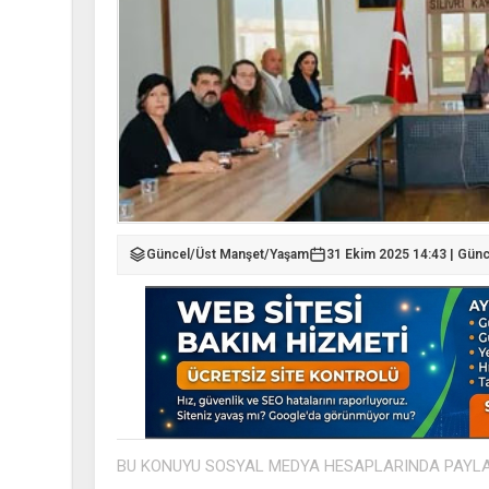
Güncel
/
Üst Manşet
/
Yaşam
31 Ekim 2025 14:43 | Gün
BU KONUYU SOSYAL MEDYA HESAPLARINDA PAYL