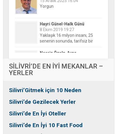
Hayri Günel-Halk Günü
8 Ekim 2019 19:27
Yaklaşık 16 milyon insanı, 25
senenin sonunda, tarifsiz bir
belirsizliğin ortasına bıraktılar!
Nesrin Özalp-Ayna
24 Haziran 2026 00:04
Festivaller Yapılmazsa Kim
Kaybeder? Üreticiden Esnafa,
Silivri’den Mahallelere Uzanan
Büyük Kayıp
Tansu Bayrakdar-Biz diyoruz
SİLİVRİ’DE EN İYİ MEKANLAR –
ki
YERLER
25 Aralık 2015 23:37
Tesadüfe bak!
Silivri’Gitmek için 10 Neden
Ersin Özalp-Gerçekler
2 Temmuz 2026 09:39
Silivri’de Gezilecek Yerler
Silivri’de Uluslararası Halk
Dansları Üzerinden Siyaset Mi
Silivri’de En İyi Oteller
Yapılıyor?
Silivri’de En İyi 10 Fast Food