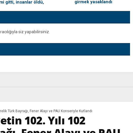
girmek yasaklandı
i gitti, insanlar öldü,
ip gömecek adam lazım’
ılığıyla siz yapabilirsiniz.
trelik Türk Bayrağı, Fener Alayı ve PAU Konseriyle Kutlandı
tin 102. Yılı 102
ağı, Fener Alayı ve PAU