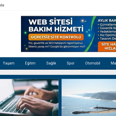
kle
Yaşam
Eğitim
Sağlık
Spor
Otomobil
Ma