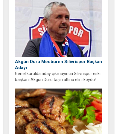
oldu!
Akgün Duru Mecburen Silivrispor Başkan
Adayı
Genel kurulda aday çıkmayınca Silivrispor eski
başkanı Akgün Duru taşın altına elini koydu!
Duru, kulübü sahipsiz bırakmayarak adaylığını
açıkladı.