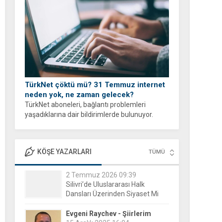
yapabilirsiniz.
TürkNet çöktü mü? 31 Temmuz internet
neden yok, ne zaman gelecek?
TürkNet aboneleri, bağlantı problemleri
yaşadıklarına dair bildirimlerde bulunuyor.
İnternet erişiminde yaşanan yavaşlama veya
tam kesinti durumları sonrası binlerce
kullanıcı, arama motorlarına yönelerek güncel
KÖŞE YAZARLARI
TÜMÜ
durumu öğrenmeye...
Evgeni Raychev - Şiirlerim
15 Aralık 2025 16:04
Yorgun