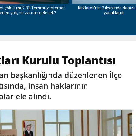
t çöktü mü? 31 Temmuz internet
Kırklareli’nin 2 ilçesinde denize
den yok, ne zaman gelecek?
yasaklandı
kları Kurulu Toplantısı
an başkanlığında düzenlenen İlçe
ısında, insan haklarının
ar ele alındı.