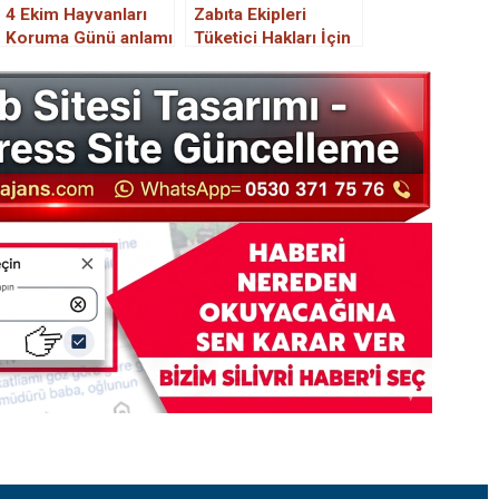
4 Ekim Hayvanları
Zabıta Ekipleri
Koruma Günü anlamı
Tüketici Hakları İçin
nedir, hayvan hakları
Pazarda
neler?
Denetimlerini Artırdı.