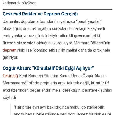
katlanarak büyüyor.
Çevresel Riskler ve Deprem Gerçeği
Uzmanlar, depolama tesislerinin yalnızca “pasif yapılar”
olmadığını; dolum-boşaltım süreçleri, buharlaşma kaynaklı
emisyonlar ve sızıntı riskleriyle
sürekli çevresel etki
üreten sistemler
olduğunu vurguluyor. Marmara Bölgesi’nin
deprem
riski ise “domino etkisi” ihtimalini daha da kritik hale
getiriyor.
Özgür Aksun: “Kümülatif Etki Eşiği Aşılıyor”
Tekirdağ
Kent Konseyi Yönetim Kurulu Üyesi Özgür Aksun,
Marmaraereğlisi’nde projelerin artık tek tek değil,
kümülatif
etki
üzerinden değerlendirilmesi gerektiğini belirterek şunları
söyledi:
“Her proje ayrı ayrı bakıldığında makul gösterilebilir.
Ancak hepsi birleştiğinde geri dönülemez bir risk eşiği