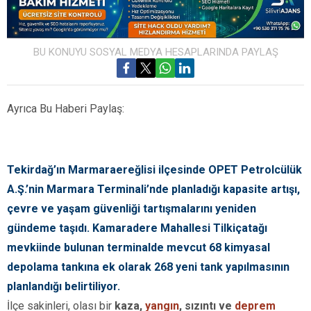
BU KONUYU SOSYAL MEDYA HESAPLARINDA PAYLAŞ
Ayrıca Bu Haberi Paylaş:
Tekirdağ’ın Marmaraereğlisi ilçesinde OPET Petrolcülük
A.Ş.’nin Marmara Terminali’nde planladığı kapasite artışı,
çevre ve yaşam güvenliği tartışmalarını yeniden
gündeme taşıdı. Kamaradere Mahallesi Tilkiçatağı
mevkiinde bulunan terminalde mevcut 68 kimyasal
depolama tankına ek olarak 268 yeni tank yapılmasının
planlandığı belirtiliyor.
İlçe sakinleri, olası bir
kaza,
yangın
, sızıntı ve
deprem