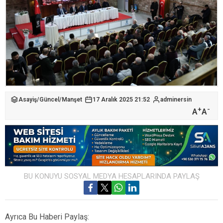
Asayiş
/
Güncel
/
Manşet
17 Aralık 2025 21:52
adminersin
+
-
A
A
BU KONUYU SOSYAL MEDYA HESAPLARINDA PAYLAŞ
Ayrıca Bu Haberi Paylaş: