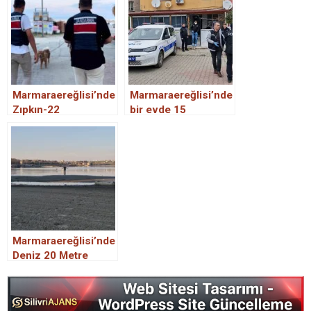
Marmaraereğlisi’nde
Marmaraereğlisi’nde
Zıpkın-22
bir evde 15
Operasyonu: 6 şahıs
yaşındaki iki kız
yakalandı, 3 kişiye
çocuğu silahla
para cezası kesildi
vurulmuş halde ölü
bulundu
Marmaraereğlisi’nde
Deniz 20 Metre
Çekildi! Deprem mi
Olacak?