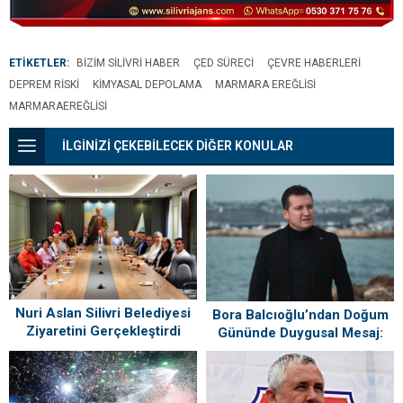
ETİKETLER:
BIZIM SILIVRI HABER
ÇED SÜRECI
ÇEVRE HABERLERI
DEPREM RISKI
KIMYASAL DEPOLAMA
MARMARA EREĞLISI
MARMARAEREĞLISI
İLGİNİZİ ÇEKEBİLECEK DİĞER KONULAR
Nuri Aslan Silivri Belediyesi
Bora Balcıoğlu’ndan Doğum
Ziyaretini Gerçekleştirdi
Gününde Duygusal Mesaj:
“Silivri’mi Çok Özlüyorum”