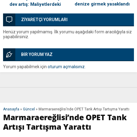
denize girmek yasaklandı
dev artış: Maliyetlerdeki
yükseliş sofrayı da vuracak
ZİYARETÇİ YORUMLARI
Henüz yorum yapılmamış. İlk yorumu aşağıdaki form aracılığıyla siz
yapabilirsiniz.
BİR YORUM YAZ
Yorum yapabilmek için
oturum açmalısınız
.
Anasayfa
»
Güncel
»
Marmaraereğlisi’nde OPET Tank Artışı Tartışma Yarattı
Marmaraereğlisi’nde OPET Tank
Artışı Tartışma Yarattı