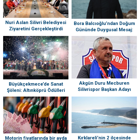
Nuri Aslan Silivri Belediyesi
Bora Balcıoğlu’ndan Doğum
Ziyaretini Gerçekleştirdi
Gününde Duygusal Mesaj:
“Silivri’mi Çok Özlüyorum”
Akgün Duru Mecburen
Büyükçekmece’de Sanat
Silivrispor Başkan Adayı
Şöleni: Altınköprü Ödülleri
Sahiplerini Buldu!
Kırklareli’nin 2 ilçesinde
Motorin fiyatlarında bir ayda