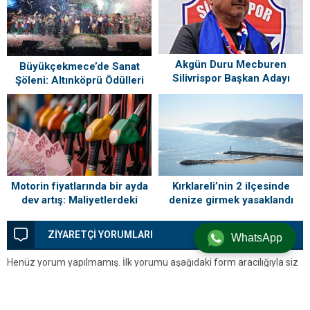
Akgün Duru Mecburen
Büyükçekmece’de Sanat
Silivrispor Başkan Adayı
Şöleni: Altınköprü Ödülleri
Sahiplerini Buldu!
Kırklareli’nin 2 ilçesinde
Motorin fiyatlarında bir ayda
denize girmek yasaklandı
dev artış: Maliyetlerdeki
yükseliş sofrayı da vuracak
ZİYARETÇİ YORUMLARI
WhatsApp
Henüz yorum yapılmamış. İlk yorumu aşağıdaki form aracılığıyla siz
yapabilirsiniz.