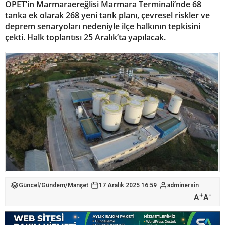
OPET’in Marmaraereğlisi Marmara Terminali’nde 68
tanka ek olarak 268 yeni tank planı, çevresel riskler ve
deprem senaryoları nedeniyle ilçe halkının tepkisini
çekti. Halk toplantısı 25 Aralık’ta yapılacak.
Güncel
/
Gündem
/
Manşet
17 Aralık 2025 16:59
adminersin
+
-
A
A