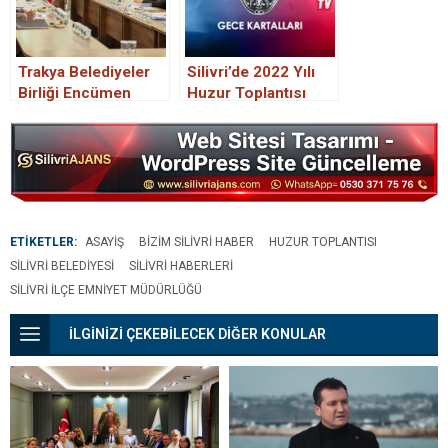
Trakya Belediyeler
Silivri’de 2022 Yılı
Birliği Encümen
Huzur Toplantısı
Toplantısı
Gerçekleştirildi.
Gerçekleşti
ETİKETLER:
ASAYIŞ
BIZIM SILIVRI HABER
HUZUR TOPLANTISI
SILIVRI BELEDIYESI
SILIVRI HABERLERI
SILIVRI İLÇE EMNIYET MÜDÜRLÜĞÜ
İLGİNİZİ ÇEKEBİLECEK DİĞER KONULAR