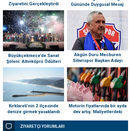
Ziyaretini Gerçekleştirdi
Gününde Duygusal Mesaj:
“Silivri’mi Çok Özlüyorum”
Akgün Duru Mecburen
Büyükçekmece’de Sanat
Silivrispor Başkan Adayı
Şöleni: Altınköprü Ödülleri
Sahiplerini Buldu!
Kırklareli’nin 2 ilçesinde
Motorin fiyatlarında bir ayda
denize girmek yasaklandı
dev artış: Maliyetlerdeki
yükseliş sofrayı da vuracak
ZİYARETÇİ YORUMLARI