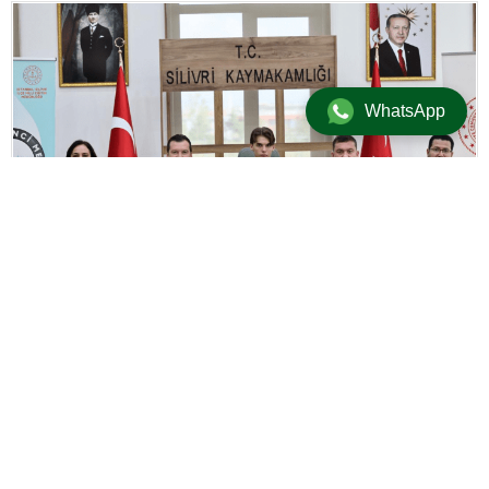
WhatsApp
+
-
A
A
Eğitim
/
Güncel
/
Manşet
31 Ekim 2025 14:51
adminersin
BU KONUYU SOSYAL MEDYA HESAPLARINDA PAYLAŞ