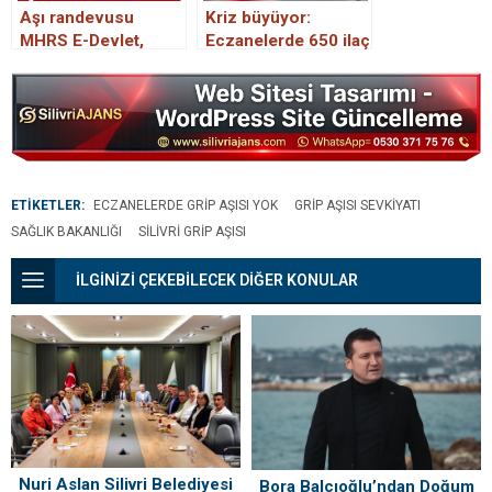
Aşı randevusu
Kriz büyüyor:
MHRS E-Devlet,
Eczanelerde 650 ilaç
telefondan ve SMS
bulunmuyor
ile nasıl alınır? Aşı
sırası alma ekranı..
ETİKETLER:
ECZANELERDE GRIP AŞISI YOK
GRIP AŞISI SEVKIYATI
SAĞLIK BAKANLIĞI
SILIVRI GRIP AŞISI
İLGİNİZİ ÇEKEBİLECEK DİĞER KONULAR
Nuri Aslan Silivri Belediyesi
Bora Balcıoğlu’ndan Doğum