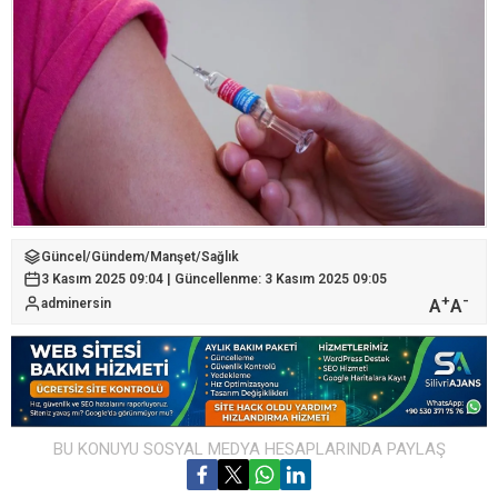
Güncel
/
Gündem
/
Manşet
/
Sağlık
3 Kasım 2025 09:04 | Güncellenme: 3 Kasım 2025 09:05
+
-
A
A
adminersin
BU KONUYU SOSYAL MEDYA HESAPLARINDA PAYLAŞ