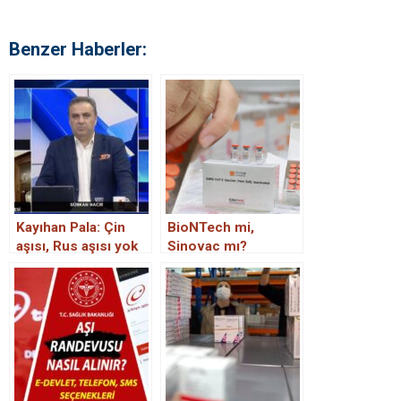
Benzer Haberler:
Kayıhan Pala: Çin
BioNTech mi,
aşısı, Rus aşısı yok
Sinovac mı?
bunlar şirket aşıları
Koroanvirüs aşı
tercihi yapılırken
nelere dikkat
edilmeli.. İşte
uzmanların aşı
yorumları