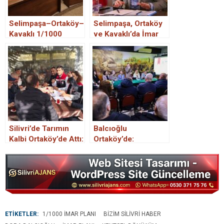
Selimpaşa–Ortaköy–
Selimpaşa, Ortaköy
Kavaklı 1/1000
ve Kavaklı’da İmar
Ölçekli İmar Planı
Planları Askıya Çıktı
Oybirliğiyle Kabul
Edildi.
Silivri’de Tarımın
Balcıoğlu
Kalbi Ortaköy’de Attı:
Ortaköy’de:
Üreticilere Kritik
Vatandaşın
Uyarılar ve Yeni
Taleplerini Tek Tek
Destekler
Dinledi
ETİKETLER:
1/1000 IMAR PLANI
BIZIM SILIVRI HABER