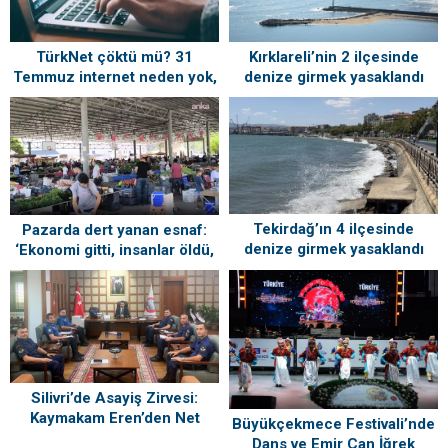
TürkNet çöktü mü? 31
Kırklareli’nin 2 ilçesinde
Temmuz internet neden yok,
denize girmek yasaklandı
ne zaman gelecek?
Tekirdağ’ın 4 ilçesinde
Pazarda dert yanan esnaf:
denize girmek yasaklandı
‘Ekonomi gitti, insanlar öldü,
kefenleyip gömecek adam
lazım’
Silivri’de Asayiş Zirvesi:
Kaymakam Eren’den Net
Büyükçekmece Festivali’nde
Mesaj!
Dans ve Emir Can İğrek