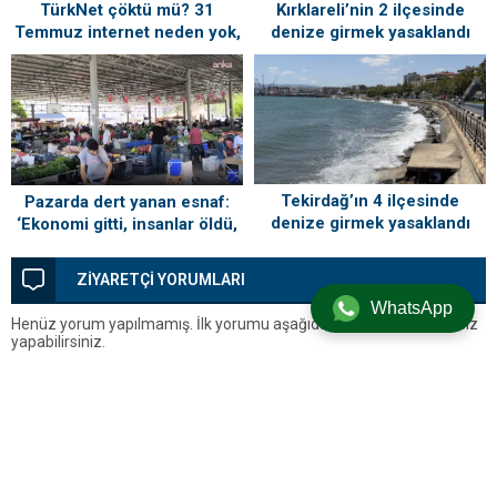
TürkNet çöktü mü? 31
Kırklareli’nin 2 ilçesinde
Temmuz internet neden yok,
denize girmek yasaklandı
ne zaman gelecek?
Tekirdağ’ın 4 ilçesinde
Pazarda dert yanan esnaf:
denize girmek yasaklandı
‘Ekonomi gitti, insanlar öldü,
kefenleyip gömecek adam
lazım’
ZİYARETÇİ YORUMLARI
WhatsApp
Henüz yorum yapılmamış. İlk yorumu aşağıdaki form aracılığıyla siz
yapabilirsiniz.
BİR YORUM YAZ
Yorum yapabilmek için
oturum açmalısınız
.