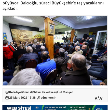
büyüyor. Balcıoğlu, süreci Büyükşehir’e taşıyacaklarını
açıkladı.
Belediye
/
Güncel
/
Silivri Belediyesi
/
Üst Manşet
+
-
A
A
25 Mart 2026 15:38
adminersin