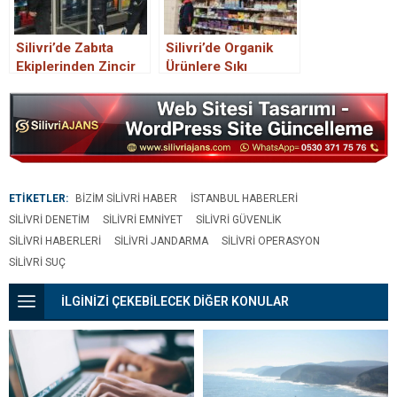
Silivri’de Zabıta
Silivri’de Organik
Ekiplerinden Zincir
Ürünlere Sıkı
Market ve Fırınlara
Denetim Başladı
Sıkı Denetim
ETİKETLER:
BIZIM SILIVRI HABER
İSTANBUL HABERLERI
SILIVRI DENETIM
SILIVRI EMNIYET
SILIVRI GÜVENLIK
SILIVRI HABERLERI
SILIVRI JANDARMA
SILIVRI OPERASYON
SILIVRI SUÇ
İLGİNİZİ ÇEKEBİLECEK DİĞER KONULAR