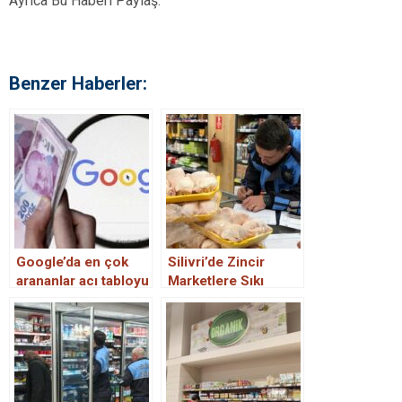
Ayrıca Bu Haberi Paylaş:
Benzer Haberler:
Google’da en çok
Silivri’de Zincir
arananlar acı tabloyu
Marketlere Sıkı
ortaya koydu
Denetim: 250 Ürün
İmha Edildi