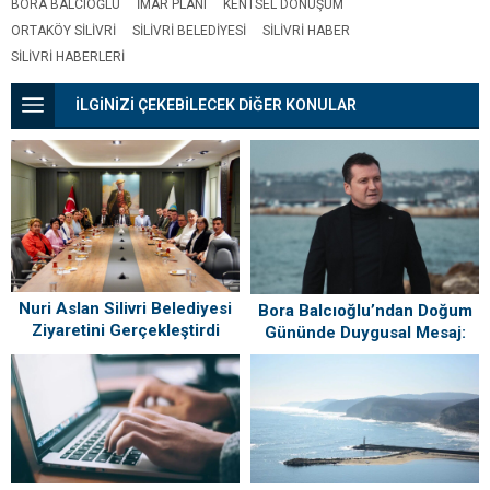
BORA BALCIOĞLU
IMAR PLANI
KENTSEL DÖNÜŞÜM
ORTAKÖY SILIVRI
SILIVRI BELEDIYESI
SILIVRI HABER
SILIVRI HABERLERI
İLGİNİZİ ÇEKEBİLECEK DİĞER KONULAR
Nuri Aslan Silivri Belediyesi
Bora Balcıoğlu’ndan Doğum
Ziyaretini Gerçekleştirdi
Gününde Duygusal Mesaj:
“Silivri’mi Çok Özlüyorum”