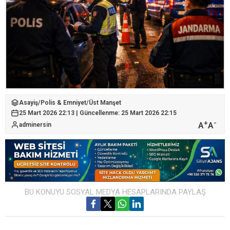
Asayiş
/
Polis & Emniyet
/
Üst Manşet
25 Mart 2026 22:13 | Güncellenme: 25 Mart 2026 22:15
+
-
A
A
adminersin
BU KONUYU SOSYAL MEDYA HESAPLARINDA PAYLAŞ