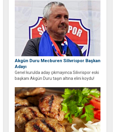
oldu!
Akgün Duru Mecburen Silivrispor Başkan
Adayı
Genel kurulda aday çıkmayınca Silivrispor eski
başkanı Akgün Duru taşın altına elini koydu!
Duru, kulübü sahipsiz bırakmayarak adaylığını
açıkladı.