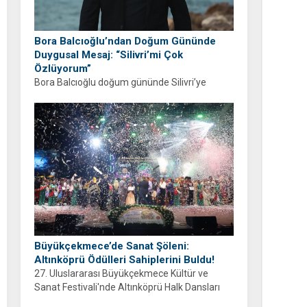
Bora Balcıoğlu’ndan Doğum Gününde
Duygusal Mesaj: “Silivri’mi Çok
Özlüyorum”
Bora Balcıoğlu doğum gününde Silivri’ye
duyduğu özlemi anlattı. “53 gündür sizlerden
ayrıyım” diyen Balcıoğlu, bir sonraki doğum
gününü ailesi ve hemşehrileriyle birlikte
geçirmeyi diledi.
Büyükçekmece’de Sanat Şöleni:
Altınköprü Ödülleri Sahiplerini Buldu!
27. Uluslararası Büyükçekmece Kültür ve
Sanat Festivali'nde Altınköprü Halk Dansları
Yarışması tamamlandı. Şampiyon Brezilya