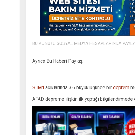
BU KONUYU SOSYAL MEDYA HESAPLARINDA PAYL
Ayrıca Bu Haberi Paylaş:
Silivri
açıklarında 3.6 büyüklüğünde bir
deprem
me
AFAD depreme ilişkin ilk yaptığı bilgilendirmede 