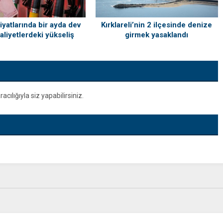
Kırklareli’nin 2 ilçesinde denize
iyatlarında bir ayda dev
girmek yasaklandı
Maliyetlerdeki yükseliş
frayı da vuracak
ılığıyla siz yapabilirsiniz.