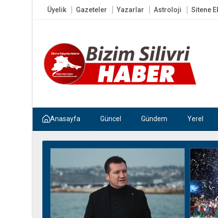
Üyelik
Gazeteler
Yazarlar
Astroloji
Sitene E
Anasayfa
Güncel
Gündem
Yerel