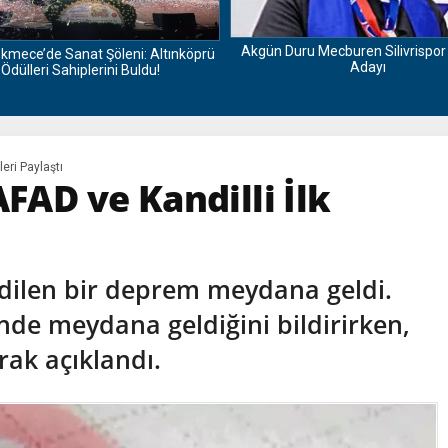
Akgün Duru Mecburen Silivrispo
kmece’de Sanat Şöleni: Altınköprü
Adayı
Ödülleri Sahiplerini Buldu!
leri Paylaştı
AFAD ve Kandilli İlk
edilen bir deprem meydana geldi.
inde meydana geldiğini bildirirken,
ak açıklandı.