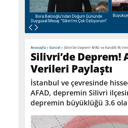
i Ziyaretini
Büyükçe
Bora Balcıoğlu’ndan Doğum Gününde
Duygusal Mesaj: “Silivri’mi Çok Özlüyorum”
Anasayfa
»
Güncel
»
Silivri’de Deprem! AFAD ve Kandilli İlk Veri
Silivri’de Deprem! 
Verileri Paylaştı
İstanbul ve çevresinde hiss
AFAD, depremin Silivri ilçes
depremin büyüklüğü 3.6 olar