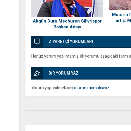
Motorin f
artış: 
Akgün Duru Mecburen Silivrispor
so
Başkan Adayı
ZİYARETÇİ YORUMLARI
Henüz yorum yapılmamış. İlk yorumu aşağıdaki form arac
BİR YORUM YAZ
Yorum yapabilmek için
oturum açmalısınız
.