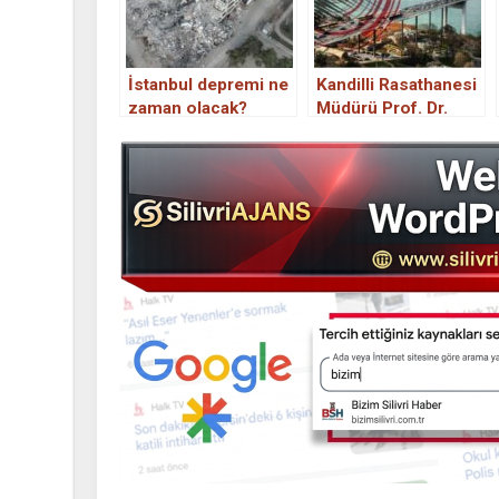
İstanbul depremi ne
Kandilli Rasathanesi
zaman olacak?
Müdürü Prof. Dr.
İstanbul’da deprem
Özener: 7’nin
ne zaman deprem
Üzerinde Bir Deprem
olacak? Kandilli’den
Yaşayacağımız Açık
İstanbul için
korkutan tahmin!