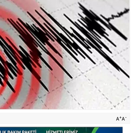
+
-
A
A