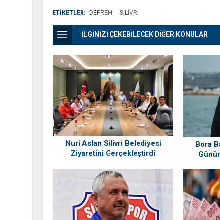
ETİKETLER:
DEPREM
SILIVRI
İLGİNİZİ ÇEKEBİLECEK DİĞER KONULAR
Nuri Aslan Silivri Belediyesi
Bora B
Ziyaretini Gerçekleştirdi
Günün
“Siliv