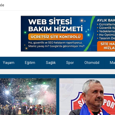
kle
Yaşam
Eğitim
Sağlık
Spor
Otomobil
Ma