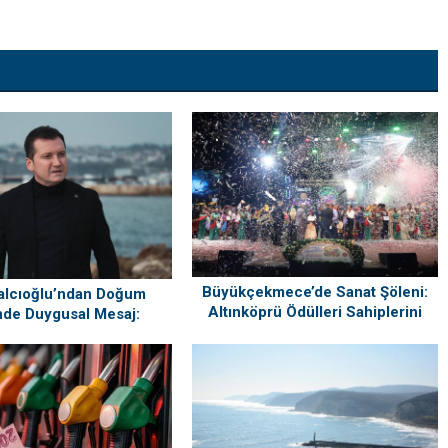
Büyükçekmece’de Sanat Şöleni:
alcıoğlu’ndan Doğum
Altınköprü Ödülleri Sahiplerini
de Duygusal Mesaj:
Buldu!
ri’mi Çok Özlüyorum”