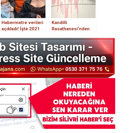
Habermetre verileri
Kandilli
açıkladı! İşte 2021
Rasathanesi’nden
yılında en çok
İstanbul depremi
habere konu olan
açıklaması
fenomenler