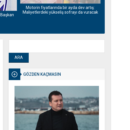
Kırklareli’n
Motorin fiyatlarında bir ayda dev artış:
Maliyetlerdeki yükseliş sofrayı da vuracak
r Başkan
GÖZDEN KAÇMASIN