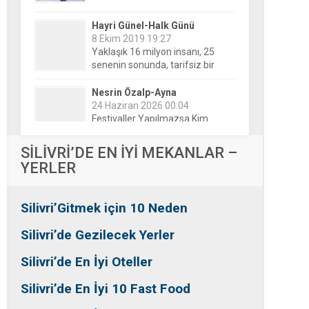
Hayri Günel-Halk Günü
8 Ekim 2019 19:27
Yaklaşık 16 milyon insanı, 25
senenin sonunda, tarifsiz bir
belirsizliğin ortasına bıraktılar!
Nesrin Özalp-Ayna
24 Haziran 2026 00:04
Festivaller Yapılmazsa Kim
Kaybeder? Üreticiden Esnafa,
Silivri’den Mahallelere Uzanan
Büyük Kayıp
Tansu Bayrakdar-Biz diyoruz
SİLİVRİ’DE EN İYİ MEKANLAR –
ki
YERLER
25 Aralık 2015 23:37
Tesadüfe bak!
Silivri’Gitmek için 10 Neden
Ersin Özalp-Gerçekler
2 Temmuz 2026 09:39
Silivri’de Gezilecek Yerler
Silivri’de Uluslararası Halk
Dansları Üzerinden Siyaset Mi
Silivri’de En İyi Oteller
Yapılıyor?
Silivri’de En İyi 10 Fast Food