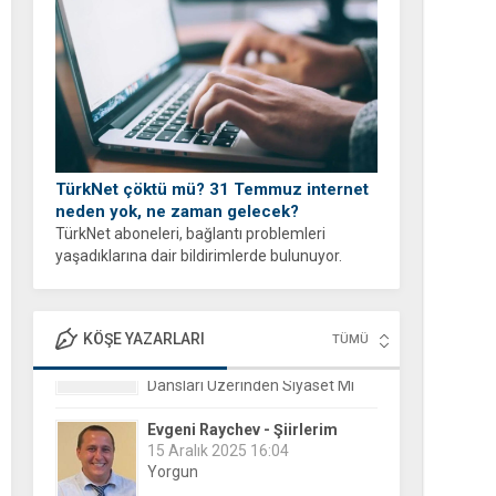
yapabilirsiniz.
TürkNet çöktü mü? 31 Temmuz internet
neden yok, ne zaman gelecek?
TürkNet aboneleri, bağlantı problemleri
yaşadıklarına dair bildirimlerde bulunuyor.
İnternet erişiminde yaşanan yavaşlama veya
tam kesinti durumları sonrası binlerce
kullanıcı, arama motorlarına yönelerek güncel
KÖŞE YAZARLARI
TÜMÜ
durumu öğrenmeye...
Evgeni Raychev - Şiirlerim
15 Aralık 2025 16:04
Yorgun