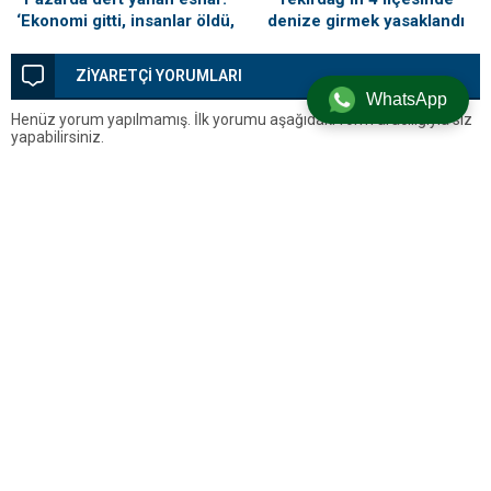
denize girmek yasaklandı
‘Ekonomi gitti, insanlar öldü,
kefenleyip gömecek adam
lazım’
ZİYARETÇİ YORUMLARI
WhatsApp
Henüz yorum yapılmamış. İlk yorumu aşağıdaki form aracılığıyla siz
yapabilirsiniz.
BİR YORUM YAZ
Yorum yapabilmek için
oturum açmalısınız
.
Silivri’den Son Dakika Haberleri, Silivri Güncel Gelişmeler ve Tüm
Detaylar