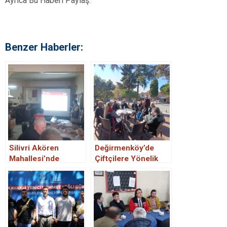
Ayrıca Bu Haberi Paylaş:
Benzer Haberler:
Silivri Akören
Değirmenköy’de
Mahallesi’nde
Çiftçilere Yönelik
Çiftçilere Tarım
Bilgilendirme
Bilgilendirme
Toplantısı
Toplantısı
Düzenlendi
Düzenlendi