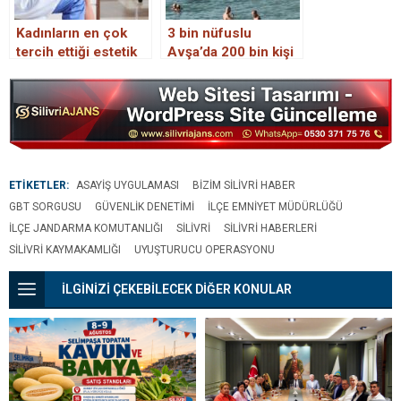
Kadınların en çok
3 bin nüfuslu
tercih ettiği estetik
Avşa’da 200 bin kişi
uygulamaları
tatil yapıyor
ETİKETLER:
ASAYIŞ UYGULAMASI
BIZIM SILIVRI HABER
GBT SORGUSU
GÜVENLIK DENETIMI
İLÇE EMNIYET MÜDÜRLÜĞÜ
İLÇE JANDARMA KOMUTANLIĞI
SILIVRI
SILIVRI HABERLERI
SILIVRI KAYMAKAMLIĞI
UYUŞTURUCU OPERASYONU
İLGİNİZİ ÇEKEBİLECEK DİĞER KONULAR