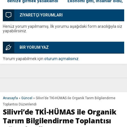
denize girmek yasaklandı
‘Ekonomi gitti, insanlar öldü,
kefenleyip gömecek adam
lazım’
ZİYARETÇİ YORUMLARI
Henüz yorum yapılmamış. İlk yorumu aşağıdaki form aracılığıyla siz
yapabilirsiniz.
BİR YORUM YAZ
Yorum yapabilmek için
oturum açmalısınız
.
Anasayfa
»
Güncel
»
Silivri’de TKİ-HÜMAS ile Organik Tarım Bilgilendirme
Toplantısı Düzenlendi
Silivri’de TKİ-HÜMAS ile Organik
Tarım Bilgilendirme Toplantısı