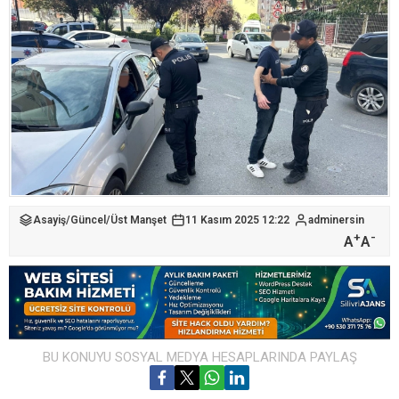
Asayiş
/
Güncel
/
Üst Manşet
11 Kasım 2025 12:22
adminersin
+
-
A
A
BU KONUYU SOSYAL MEDYA HESAPLARINDA PAYLAŞ