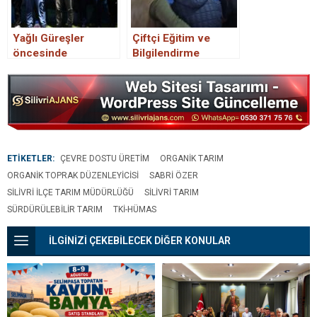
Yağlı Güreşler
Çiftçi Eğitim ve
öncesinde
Bilgilendirme
bilgilendirme
Toplantısı
toplantısı
Düzenlendi.
düzenlendi.
ETİKETLER:
ÇEVRE DOSTU ÜRETIM
ORGANIK TARIM
ORGANIK TOPRAK DÜZENLEYICISI
SABRI ÖZER
SILIVRI İLÇE TARIM MÜDÜRLÜĞÜ
SILIVRI TARIM
SÜRDÜRÜLEBILIR TARIM
TKİ-HÜMAS
İLGİNİZİ ÇEKEBİLECEK DİĞER KONULAR