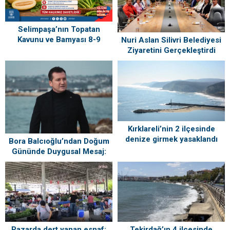
Selimpaşa’nın Topatan
Kavunu ve Bamyası 8-9
Nuri Aslan Silivri Belediyesi
Ağustos’ta Vatandaşlarla
Ziyaretini Gerçekleştirdi
Buluşuyor
Kırklareli’nin 2 ilçesinde
denize girmek yasaklandı
Bora Balcıoğlu’ndan Doğum
Gününde Duygusal Mesaj:
“Silivri’mi Çok Özlüyorum”
Tekirdağ’ın 4 ilçesinde
Pazarda dert yanan esnaf: