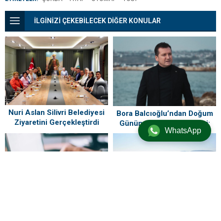
İLGİNİZİ ÇEKEBİLECEK DİĞER KONULAR
Nuri Aslan Silivri Belediyesi
Bora Balcıoğlu’ndan Doğum
Ziyaretini Gerçekleştirdi
Gününde Duygusal Mesaj:
WhatsApp
“Silivri’mi Çok Özlüyorum”
TürkNet çöktü mü? 31
Kırklareli’nin 2 ilçesinde
Temmuz internet neden yok,
denize girmek yasaklandı
ne zaman gelecek?