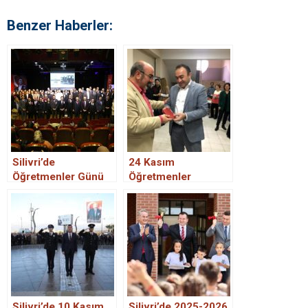
Benzer Haberler:
Silivri’de
24 Kasım
Öğretmenler Günü
Öğretmenler
Programları
Günü’ne doğru
gerçekleştirildi.
Silivri’de 10 Kasım
Silivri’de 2025-2026