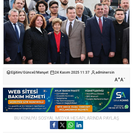
Eğitim
/
Güncel
/
Manşet
24 Kasım 2025 11:37
adminersin
+
-
A
A
BU KONUYU SOSYAL MEDYA HESAPLARINDA PAYLAŞ