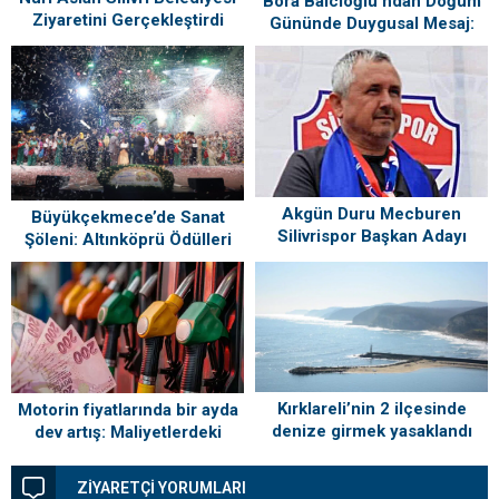
Bora Balcıoğlu’ndan Doğum
Ziyaretini Gerçekleştirdi
Gününde Duygusal Mesaj:
“Silivri’mi Çok Özlüyorum”
Akgün Duru Mecburen
Büyükçekmece’de Sanat
Silivrispor Başkan Adayı
Şöleni: Altınköprü Ödülleri
Sahiplerini Buldu!
Kırklareli’nin 2 ilçesinde
Motorin fiyatlarında bir ayda
denize girmek yasaklandı
dev artış: Maliyetlerdeki
yükseliş sofrayı da vuracak
ZİYARETÇİ YORUMLARI