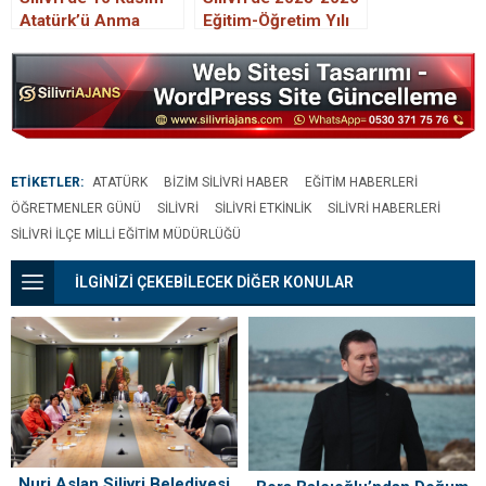
Atatürk’ü Anma
Eğitim-Öğretim Yılı
Günü töreni
Açılış Töreni
Gerçekleştirildi
ETİKETLER:
ATATÜRK
BIZIM SILIVRI HABER
EĞITIM HABERLERI
ÖĞRETMENLER GÜNÜ
SILIVRI
SILIVRI ETKINLIK
SILIVRI HABERLERI
SILIVRI İLÇE MILLI EĞITIM MÜDÜRLÜĞÜ
İLGİNİZİ ÇEKEBİLECEK DİĞER KONULAR
Nuri Aslan Silivri Belediyesi