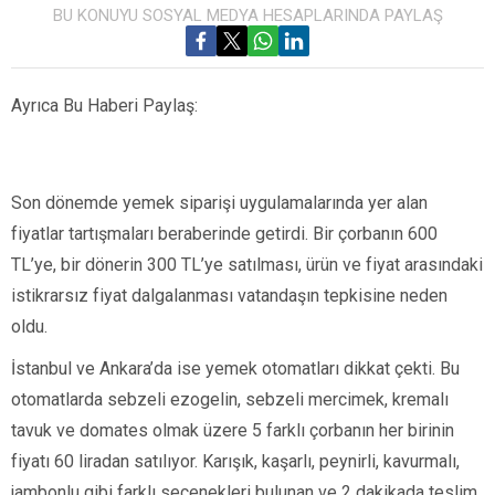
BU KONUYU SOSYAL MEDYA HESAPLARINDA PAYLAŞ
Ayrıca Bu Haberi Paylaş:
Son dönemde yemek siparişi uygulamalarında yer alan
fiyatlar tartışmaları beraberinde getirdi. Bir çorbanın 600
TL’ye, bir dönerin 300 TL’ye satılması, ürün ve fiyat arasındaki
istikrarsız fiyat dalgalanması vatandaşın tepkisine neden
oldu.
İstanbul ve Ankara’da ise yemek otomatları dikkat çekti. Bu
otomatlarda sebzeli ezogelin, sebzeli mercimek, kremalı
tavuk ve domates olmak üzere 5 farklı çorbanın her birinin
fiyatı 60 liradan satılıyor. Karışık, kaşarlı, peynirli, kavurmalı,
jambonlu gibi farklı seçenekleri bulunan ve 2 dakikada teslim