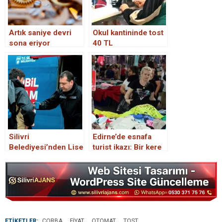
Artık saniye devri
Okul kantininde tost
sona eriyor
40 TL
Silivri
Edirne’de esnafa
Belediyesi’nden Lise
turist ikazı: Bir kere
Öğrencilerine Sıcak
kazıklarsan arkası
Çorba İkramı
gelmez
ETİKETLER:
ÇORBA
FIYAT
OTOMAT
TOST