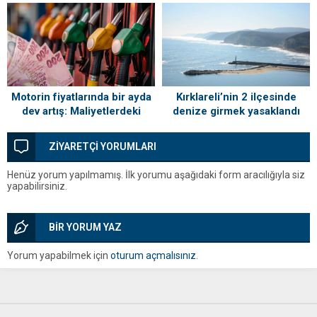
Sahiplerini Buldu!
Kırklareli’nin 2 ilçesinde
Motorin fiyatlarında bir ayda
denize girmek yasaklandı
dev artış: Maliyetlerdeki
yükseliş sofrayı da vuracak
ZİYARETÇİ YORUMLARI
Henüz yorum yapılmamış. İlk yorumu aşağıdaki form aracılığıyla siz
yapabilirsiniz.
BİR YORUM YAZ
Yorum yapabilmek için
oturum açmalısınız
.