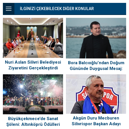
İLGİNİZİ ÇEKEBİLECEK DİĞER KONULAR
Nuri Aslan Silivri Belediyesi
Bora Balcıoğlu’ndan Doğum
Ziyaretini Gerçekleştirdi
Gününde Duygusal Mesaj:
“Silivri’mi Çok Özlüyorum”
Akgün Duru Mecburen
Büyükçekmece’de Sanat
Silivrispor Başkan Adayı
Şöleni: Altınköprü Ödülleri