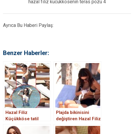
hazal filiz kucukkosenin teras pozu 4
Ayrıca Bu Haberi Paylaş:
Benzer Haberler:
Hazal Filiz
Plajda bikinisini
Küçükköse tatil
değiştiren Hazal Filiz
sezonunu açtı! Fit
Küçükköse, frikik
görüntüsü dikkat
verdi