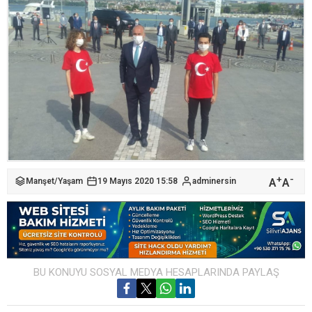
+
-
A
A
Manşet
/
Yaşam
19 Mayıs 2020 15:58
adminersin
BU KONUYU SOSYAL MEDYA HESAPLARINDA PAYLAŞ