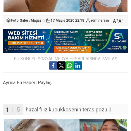
+
-
A
A
Foto Galeri
/
Magazin
17 Mayıs 2020 22:18
adminersin
BU KONUYU SOSYAL MEDYA HESAPLARINDA PAYLAŞ
Ayrıca Bu Haberi Paylaş:
1
| 5
hazal filiz kucukkosenin teras pozu 0