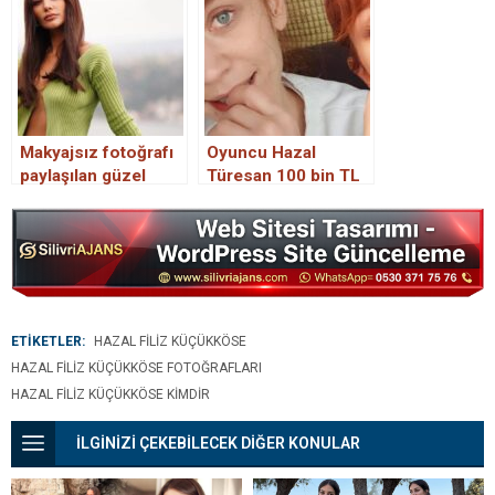
çekti
Makyajsız fotoğrafı
Oyuncu Hazal
paylaşılan güzel
Türesan 100 bin TL
oyuncu Hazal Filiz
dolandırıldı!
Küçükköse’ye
destek yağdı
ETİKETLER:
HAZAL FILIZ KÜÇÜKKÖSE
HAZAL FILIZ KÜÇÜKKÖSE FOTOĞRAFLARI
HAZAL FILIZ KÜÇÜKKÖSE KIMDIR
İLGİNİZİ ÇEKEBİLECEK DİĞER KONULAR