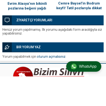
Cemre Baysel’in Bodrum
Evrim Alasya’nın bikinili
keyfi! Tatil pozlarıyla dikkat
pozlarına beğeni yağdı
çekti
ZİYARETÇİ YORUMLARI
Henüz yorum yapılmamış. İlk yorumu aşağıdaki form aracılığıyla siz
yapabilirsiniz.
BİR YORUM YAZ
Yorum yapabilmek için
oturum açmalısınız
.
WhatsApp
Silivri’den Son Dakika Haberleri, Silivri Güncel Gelişmeler ve Tüm
Detaylar