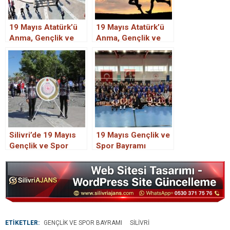
19 Mayıs Atatürk’ü
19 Mayıs Atatürk’ü
Anma, Gençlik ve
Anma, Gençlik ve
Spor Bayramı
Spor Bayramımız
Silivri’de Kutlanıyor.
Kutlu Olsun!
Silivri’de 19 Mayıs
19 Mayıs Gençlik ve
Gençlik ve Spor
Spor Bayramı
Bayramı resmi
kapsamında
töreni düzenlendi.
voleybol turnuvası
düzenlendi.
ETİKETLER:
GENÇLIK VE SPOR BAYRAMI
SILIVRI