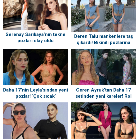
Serenay Sarıkaya’nın tekne
Deren Talu mankenlere taş
pozları olay oldu
çıkardı! Bikinili pozlarına
beğeni yağmuru
Daha 17’nin Leyla’sından yeni
Ceren Ayruk’tan Daha 17
pozlar! ‘Çok sıcak’
setinden yeni kareler! Rol
arkadaşından yorum
gecikmedi