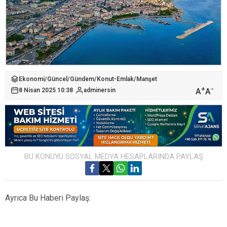
Ekonomi
/
Güncel
/
Gündem
/
Konut-Emlak
/
Manşet
+
-
A
A
8 Nisan 2025 10:38
adminersin
BU KONUYU SOSYAL MEDYA HESAPLARINDA PAYLAŞ
Ayrıca Bu Haberi Paylaş: