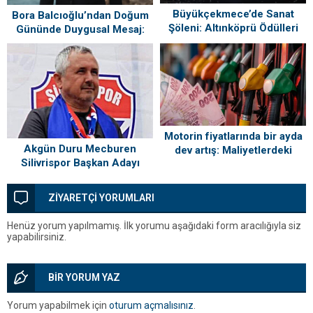
Büyükçekmece’de Sanat
Bora Balcıoğlu’ndan Doğum
Şöleni: Altınköprü Ödülleri
Gününde Duygusal Mesaj:
Sahiplerini Buldu!
“Silivri’mi Çok Özlüyorum”
Motorin fiyatlarında bir ayda
Akgün Duru Mecburen
dev artış: Maliyetlerdeki
Silivrispor Başkan Adayı
yükseliş sofrayı da vuracak
ZİYARETÇİ YORUMLARI
Henüz yorum yapılmamış. İlk yorumu aşağıdaki form aracılığıyla siz
yapabilirsiniz.
BİR YORUM YAZ
Yorum yapabilmek için
oturum açmalısınız
.