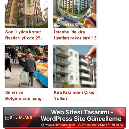
Son 1 yılda konut
İstanbul’da kira
fiyatları yüzde 25;
fiyatları rekor kırdı! 3
kira fiyatları 18 arttı
ilçede fiyatlar 35 bin
TL’nin üzerine çıktı
Silivri ve
Kira Krizinden Çıkış
Bölgemizde hangi
Yolları
semt pazarları
kurulacak?