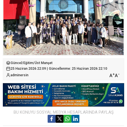
Güncel
/
Eğitim
/
Üst Manşet
25 Haziran 2026 22:09 | Güncellenme: 25 Haziran 2026 22:10
+
-
A
A
adminersin
BU KONUYU SOSYAL MEDYA HESAPLARINDA PAYLAŞ