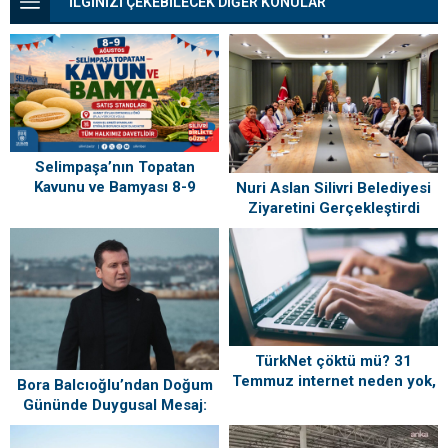
İLGİNİZİ ÇEKEBİLECEK DİĞER KONULAR
Selimpaşa’nın Topatan
Kavunu ve Bamyası 8-9
Nuri Aslan Silivri Belediyesi
Ağustos’ta Vatandaşlarla
Ziyaretini Gerçekleştirdi
Buluşuyor
TürkNet çöktü mü? 31
Temmuz internet neden yok,
Bora Balcıoğlu’ndan Doğum
ne zaman gelecek?
Gününde Duygusal Mesaj:
“Silivri’mi Çok Özlüyorum”