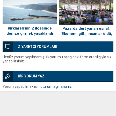
Kırklareli’nin 2 ilçesinde
Pazarda dert yanan esnaf:
denize girmek yasaklandı
‘Ekonomi gitti, insanlar öldü,
kefenleyip gömecek adam
lazım’
ZİYARETÇİ YORUMLARI
Henüz yorum yapılmamış. İlk yorumu aşağıdaki form aracılığıyla siz
yapabilirsiniz.
BİR YORUM YAZ
Yorum yapabilmek için
oturum açmalısınız
.