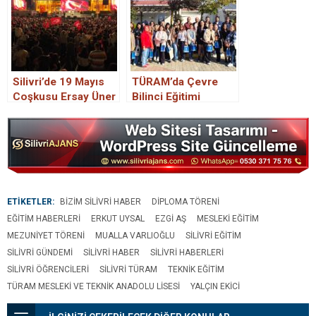
Silivri’de 19 Mayıs
TÜRAM’da Çevre
Coşkusu Ersay Üner
Bilinci Eğitimi
Konseriyle
Gerçekleştirildi.
Yaşanacak
ETİKETLER:
BIZIM SILIVRI HABER
DIPLOMA TÖRENI
EĞITIM HABERLERI
ERKUT UYSAL
EZGI AŞ
MESLEKI EĞITIM
MEZUNIYET TÖRENI
MUALLA VARLIOĞLU
SILIVRI EĞITIM
SILIVRI GÜNDEMI
SILIVRI HABER
SILIVRI HABERLERI
SILIVRI ÖĞRENCILERI
SILIVRI TÜRAM
TEKNIK EĞITIM
TÜRAM MESLEKI VE TEKNIK ANADOLU LISESI
YALÇIN EKICI