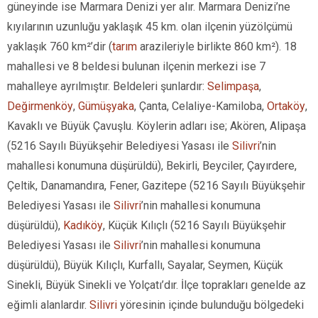
güneyinde ise Marmara Denizi yer alır. Marmara Denizi’ne
kıyılarının uzunluğu yaklaşık 45 km. olan ilçenin yüzölçümü
yaklaşık 760 km²’dir (
tarım
arazileriyle birlikte 860 km²). 18
mahallesi ve 8 beldesi bulunan ilçenin merkezi ise 7
mahalleye ayrılmıştır. Beldeleri şunlardır:
Selimpaşa
,
Değirmenköy
,
Gümüşyaka
, Çanta, Celaliye-Kamiloba,
Ortaköy
,
Kavaklı ve Büyük Çavuşlu. Köylerin adları ise; Akören, Alipaşa
(5216 Sayılı Büyükşehir Belediyesi Yasası ile
Silivri
’nin
mahallesi konumuna düşürüldü), Bekirli, Beyciler, Çayırdere,
Çeltik, Danamandıra, Fener, Gazitepe (5216 Sayılı Büyükşehir
Belediyesi Yasası ile
Silivri
’nin mahallesi konumuna
düşürüldü),
Kadıköy
, Küçük Kılıçlı (5216 Sayılı Büyükşehir
Belediyesi Yasası ile
Silivri
’nin mahallesi konumuna
düşürüldü), Büyük Kılıçlı, Kurfallı, Sayalar, Seymen, Küçük
Sinekli, Büyük Sinekli ve Yolçatı’dır. İlçe toprakları genelde az
eğimli alanlardır.
Silivri
yöresinin içinde bulunduğu bölgedeki