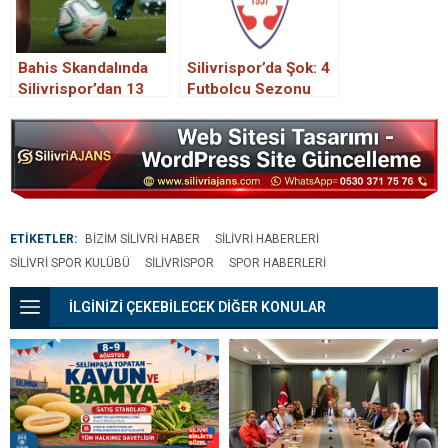
Bahis Skandalında
Silivrispor’da Şok: 4
Silivrispor’dan 13
Futbolcu Sezonu
İsim Listede
Kapattı, 13 İsim
PFDK’dan Ceza Aldı
ETİKETLER:
BIZIM SILIVRI HABER
SILIVRI HABERLERI
SILIVRI SPOR KULÜBÜ
SILIVRISPOR
SPOR HABERLERI
İLGİNİZİ ÇEKEBİLECEK DİĞER KONULAR