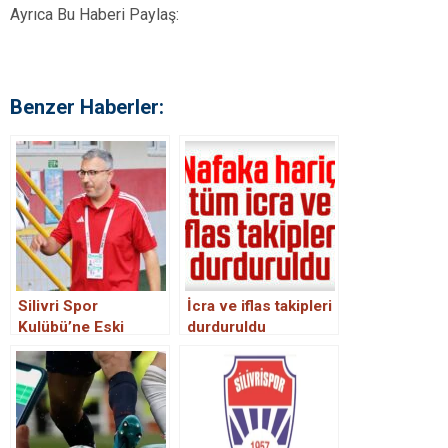
Ayrıca Bu Haberi Paylaş:
Benzer Haberler:
Silivri Spor
İcra ve iflas takipleri
Kulübü’ne Eski
durduruldu
Menajerden 525 Bin
TL’lik İhtar ve İcra
Takibi