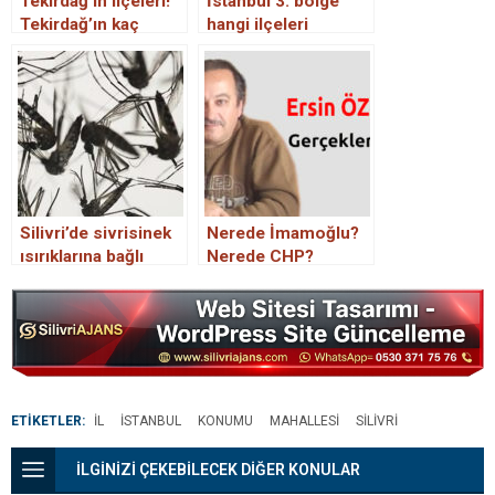
Tekirdağ’ın ilçeleri!
İstanbul 3. bölge
Tekirdağ’ın kaç
hangi ilçeleri
ilçesi vardır?
kapsıyor? İstanbul 3.
Tekirdağ’ın ilçe
bölge neresi?
nüfusları kaç?
İstanbul 3. seçim
Tekirdağ’ın ilçe
bölgesi ilçeleri!
belediyeleri hangi
partiden?
Silivri’de sivrisinek
Nerede İmamoğlu?
ısırıklarına bağlı
Nerede CHP?
hasta şikayetleri arttı
ETİKETLER:
IL
ISTANBUL
KONUMU
MAHALLESI
SILIVRI
İLGİNİZİ ÇEKEBİLECEK DİĞER KONULAR