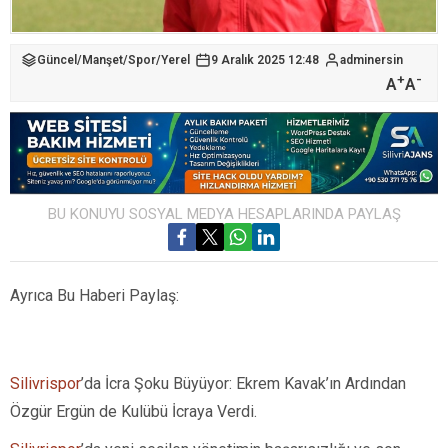
Güncel
/
Manşet
/
Spor
/
Yerel
9 Aralık 2025 12:48
adminersin
+
-
A
A
BU KONUYU SOSYAL MEDYA HESAPLARINDA PAYLAŞ
Ayrıca Bu Haberi Paylaş:
Silivrispor
’da İcra Şoku Büyüyor: Ekrem Kavak’ın Ardından
Özgür Ergün de Kulübü İcraya Verdi.