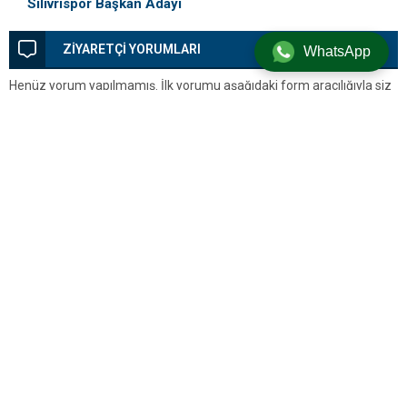
Silivrispor Başkan Adayı
yükseliş sofrayı da vuracak
ZİYARETÇİ YORUMLARI
WhatsApp
Henüz yorum yapılmamış. İlk yorumu aşağıdaki form aracılığıyla siz
yapabilirsiniz.
BİR YORUM YAZ
Yorum yapabilmek için
oturum açmalısınız
.
Silivri’den Son Dakika Haberleri, Silivri Güncel Gelişmeler ve Tüm
Detaylar
Künye
Hakkımızda