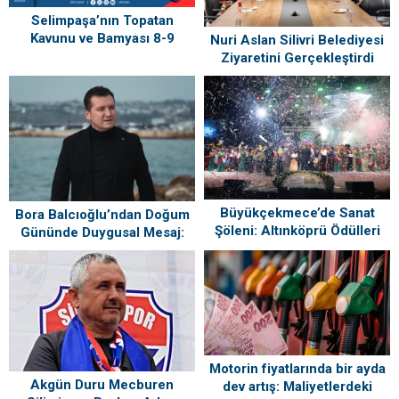
Selimpaşa’nın Topatan
Kavunu ve Bamyası 8-9
Nuri Aslan Silivri Belediyesi
Ağustos’ta Vatandaşlarla
Ziyaretini Gerçekleştirdi
Buluşuyor
Büyükçekmece’de Sanat
Bora Balcıoğlu’ndan Doğum
Şöleni: Altınköprü Ödülleri
Gününde Duygusal Mesaj:
Sahiplerini Buldu!
“Silivri’mi Çok Özlüyorum”
Motorin fiyatlarında bir ayda
Akgün Duru Mecburen
dev artış: Maliyetlerdeki