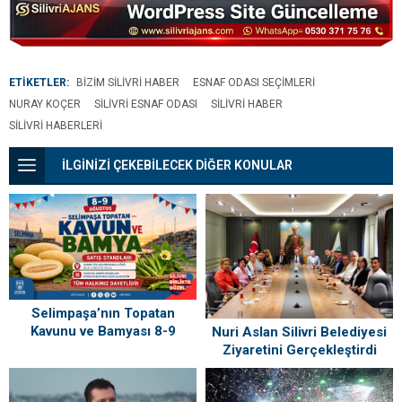
ETİKETLER:
BIZIM SILIVRI HABER
ESNAF ODASI SEÇIMLERI
NURAY KOÇER
SILIVRI ESNAF ODASI
SILIVRI HABER
SILIVRI HABERLERI
İLGİNİZİ ÇEKEBİLECEK DİĞER KONULAR
Selimpaşa’nın Topatan
Kavunu ve Bamyası 8-9
Nuri Aslan Silivri Belediyesi
Ağustos’ta Vatandaşlarla
Ziyaretini Gerçekleştirdi
Buluşuyor