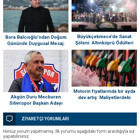
Büyükçekmece’de Sanat
Bora Balcıoğlu’ndan Doğum
Şöleni: Altınköprü Ödülleri
Gününde Duygusal Mesaj:
Sahiplerini Buldu!
“Silivri’mi Çok Özlüyorum”
Motorin fiyatlarında bir ayda
Akgün Duru Mecburen
dev artış: Maliyetlerdeki
Silivrispor Başkan Adayı
yükseliş sofrayı da vuracak
ZİYARETÇİ YORUMLARI
Henüz yorum yapılmamış. İlk yorumu aşağıdaki form aracılığıyla siz
yapabilirsiniz.