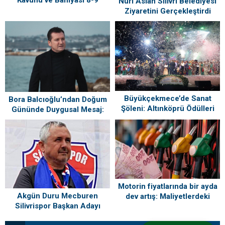
Kavunu ve Bamyası 8-9
Nuri Aslan Silivri Belediyesi
Ağustos’ta Vatandaşlarla
Ziyaretini Gerçekleştirdi
Buluşuyor
Büyükçekmece’de Sanat
Bora Balcıoğlu’ndan Doğum
Şöleni: Altınköprü Ödülleri
Gününde Duygusal Mesaj:
Sahiplerini Buldu!
“Silivri’mi Çok Özlüyorum”
Motorin fiyatlarında bir ayda
Akgün Duru Mecburen
dev artış: Maliyetlerdeki
Silivrispor Başkan Adayı
yükseliş sofrayı da vuracak