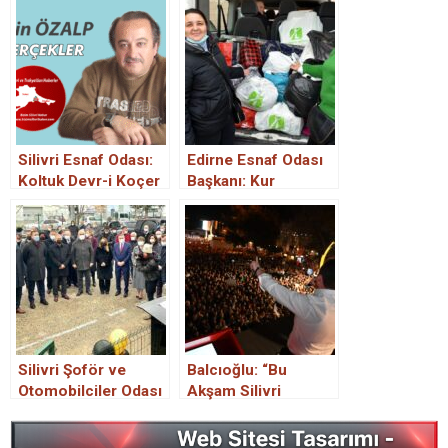
Silivri Esnaf Odası:
Edirne Esnaf Odası
Koltuk Devr-i Koçer
Başkanı: Kur
mi, Aile Mesleği
düşünce gelen
Devr-i Öpçin mi?
Bulgar sayısı azaldı
Silivri Şoför ve
Balcıoğlu: “Bu
Otomobilciler Odası
Akşam Silivri
yeni hizmet binası
Kazandı”
açıldı.