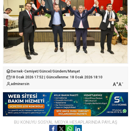
Dernek-Cemiyet
/
Güncel
/
Gündem
/
Manşet
18 Ocak 2026 17:52 | Güncellenme: 18 Ocak 2026 18:10
+
-
A
A
adminersin
BU KONUYU SOSYAL MEDYA HESAPLARINDA PAYLAŞ