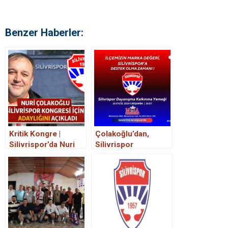
Benzer Haberler:
Kritik Kongre |
Çolakoğlu’dan,
Silivrispor’da Nuri
Silivrispor
Çolakoğlu Tek Aday
dayanışma
mı?
yemeğine davet