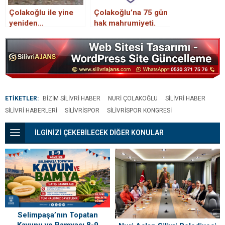
Çolakoğlu ile yine
Çolakoğlu’na 75 gün
yeniden…
hak mahrumiyeti.
ETİKETLER:
BIZIM SILIVRI HABER
NURI ÇOLAKOĞLU
SILIVRI HABER
SILIVRI HABERLERI
SILIVRISPOR
SILIVRISPOR KONGRESI
İLGİNİZİ ÇEKEBİLECEK DİĞER KONULAR
Selimpaşa’nın Topatan