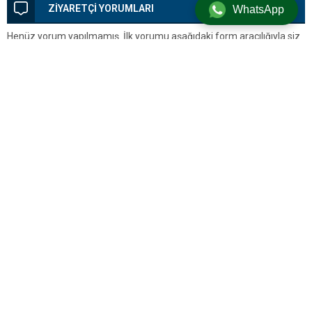
ZİYARETÇİ YORUMLARI
WhatsApp
Henüz yorum yapılmamış. İlk yorumu aşağıdaki form aracılığıyla siz
yapabilirsiniz.
BİR YORUM YAZ
Yorum yapabilmek için
oturum açmalısınız
.
Silivri’den Son Dakika Haberleri, Silivri Güncel Gelişmeler ve Tüm
Detaylar
Künye
Hakkımızda
Gizlilik Politikası
Çerez Politikası