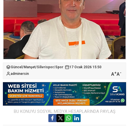
Güncel
/
Manşet
/
Silivrispor
/
Spor
17 Ocak 2026 15:50
+
-
A
A
adminersin
BU KONUYU SOSYAL MEDYA HESAPLARINDA PAYLAŞ