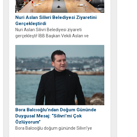
Nuri Aslan Silivri Belediyesi Ziyaretini
Gerçekleştirdi
Nuri Aslan Silivri Belediyesi ziyareti
gerçekleşti! İBB Başkan Vekili Aslan ve
belediye yönetimi Boğluca Deresi ve Gençlik
Merkezi projelerini inceledi.
Bora Balcıoğlu’ndan Doğum Gününde
Duygusal Mesaj: “Silivri’mi Çok
Özlüyorum”
Bora Balcıoğlu doğum gününde Silivri’ye
duyduğu özlemi anlattı. “53 gündür sizlerden