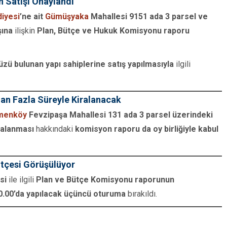
 Satışı Onaylandı
diyesi
’ne ait
Gümüşyaka
Mahallesi 9151 ada 3 parsel ve
şına
ilişkin
Plan, Bütçe ve Hukuk Komisyonu raporu
zü bulunan yapı sahiplerine satış yapılmasıyla
ilgili
dan Fazla Süreyle Kiralanacak
menköy
Fevzipaşa Mahallesi 131 ada 3 parsel üzerindeki
ralanması
hakkındaki
komisyon raporu da oy birliğiyle kabul
ütçesi Görüşülüyor
si
ile ilgili
Plan ve Bütçe Komisyonu raporunun
.00’da yapılacak üçüncü oturuma
bırakıldı.