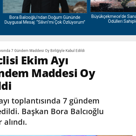
Büyükçekmece’de Sanat Şöleni: A
Balcıoğlu’ndan Doğum Gününde
Ödülleri Sahiplerini Buldu!
 Mesaj: “Silivri’mi Çok Özlüyorum”
ntısında 7 Gündem Maddesi Oy Birliğiyle Kabul Edildi
clisi Ekim Ayı
ündem Maddesi Oy
ldi
m ayı toplantısında 7 gündem
edildi. Başkan Bora Balcıoğlu
 alındı.