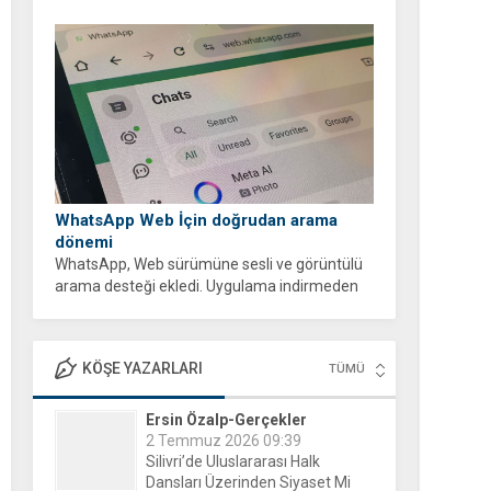
WhatsApp Web İçin doğrudan arama
dönemi
WhatsApp, Web sürümüne sesli ve görüntülü
arama desteği ekledi. Uygulama indirmeden
tarayıcı üzerinden ücretsiz ve şifreli aramalar
yapabilirsiniz.
KÖŞE YAZARLARI
TÜMÜ
Evgeni Raychev - Şiirlerim
15 Aralık 2025 16:04
Yorgun