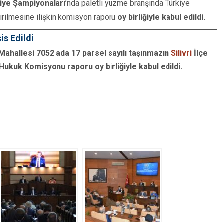
iye Şampiyonaları
’nda paletli yüzme branşında Türkiye
dirilmesine ilişkin komisyon raporu
oy birliğiyle kabul edildi.
s Edildi
Mahallesi 7052 ada 17 parsel sayılı taşınmazın
Silivri
İlçe
Hukuk Komisyonu raporu oy birliğiyle kabul edildi.