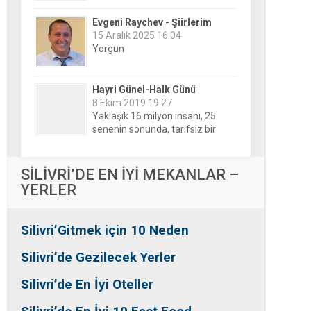
Hayri Günel-Halk Günü
8 Ekim 2019 19:27
Yaklaşık 16 milyon insanı, 25
senenin sonunda, tarifsiz bir
belirsizliğin ortasına bıraktılar!
Nesrin Özalp-Ayna
24 Haziran 2026 00:04
Festivaller Yapılmazsa Kim
Kaybeder? Üreticiden Esnafa,
Silivri’den Mahallelere Uzanan
Büyük Kayıp
Tansu Bayrakdar-Biz diyoruz
SİLİVRİ’DE EN İYİ MEKANLAR –
ki
YERLER
25 Aralık 2015 23:37
Tesadüfe bak!
Silivri’Gitmek için 10 Neden
Ersin Özalp-Gerçekler
2 Temmuz 2026 09:39
Silivri’de Gezilecek Yerler
Silivri’de Uluslararası Halk
Dansları Üzerinden Siyaset Mi
Silivri’de En İyi Oteller
Yapılıyor?