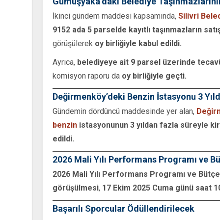
Gümüşyaka’daki Belediye Taşınmazlarının
İkinci gündem maddesi kapsamında,
Silivri Bele
9152 ada 5 parselde kayıtlı taşınmazların satı
görüşülerek
oy birliğiyle kabul edildi.
Ayrıca,
belediyeye ait 9 parsel üzerinde tecavü
komisyon raporu da
oy birliğiyle geçti.
Değirmenköy’deki Benzin İstasyonu 3 Yıl
Gündemin dördüncü maddesinde yer alan,
Değir
benzin
istasyonunun 3 yıldan fazla süreyle ki
edildi.
2026 Mali Yılı Performans Programı ve B
2026 Mali Yılı Performans Programı ve Bütçe
görüşülmesi
,
17 Ekim 2025 Cuma günü saat 10
Başarılı Sporcular Ödüllendirilecek