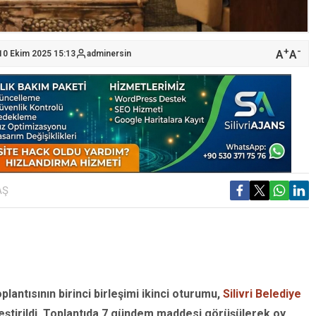
+
-
A
A
10 Ekim 2025 15:13
adminersin
AŞ
plantısının birinci birleşimi ikinci oturumu,
Silivri Belediye
eştirildi. Toplantıda 7 gündem maddesi görüşülerek oy