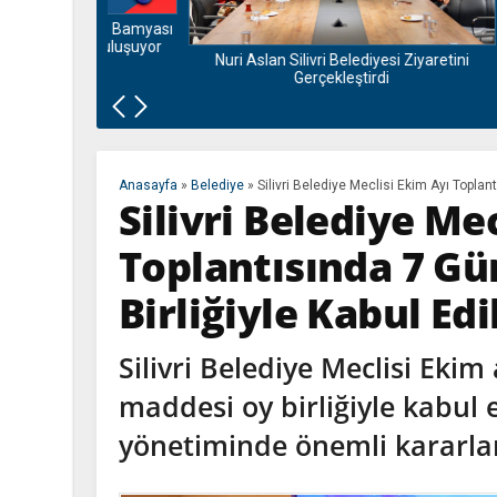
nu ve Bamyası
la Buluşuyor
Nuri Aslan Silivri Belediyesi Ziyaretini
Bora 
Gerçekleştirdi
Duygusal
Anasayfa
»
Belediye
»
Silivri Belediye Meclisi Ekim Ayı Topla
Silivri Belediye Me
Toplantısında 7 G
Birliğiyle Kabul Edi
Silivri Belediye Meclisi Eki
maddesi oy birliğiyle kabul 
yönetiminde önemli kararlar