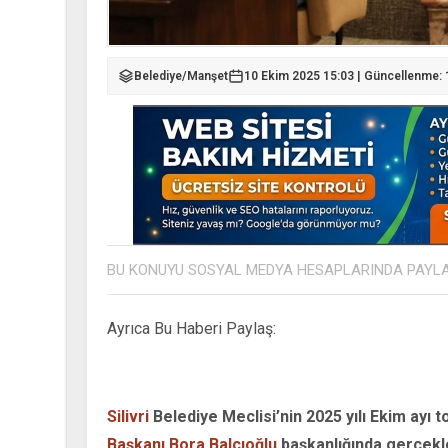
Belediye
/
Manşet
10 Ekim 2025 15:03 | Güncellenme: 
BU KONUYU SOSYAL MEDYA HESAPLARINDA PAYL
Ayrıca Bu Haberi Paylaş:
Silivri
Belediye Meclisi’nin 2025 yılı Ekim ayı to
Başkanı Bora Balcıoğlu
başkanlığında gerçekl