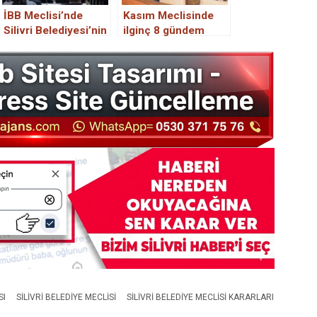
İBB Meclisi’nde
Kasım Meclisinde
Silivri Belediyesi’nin
ilginç 8 gündem
2024 bütçesi kabul
maddesi
edildi
SI
SILIVRI BELEDIYE MECLISI
SILIVRI BELEDIYE MECLISI KARARLARI