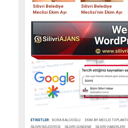
Silivri Belediye
Silivri Belediye
Meclisi Ekim Ayı
Meclisi’nin Ekim Ayı
toplantısında
Meclis toplantısı
gündem sağlık…
yapılacak
ETİKETLER:
BORA BALCIOĞLU
EKIM AYI MECLIS TOPLANTI
SILIVRI BELEDIYESI
SILIVRI GÜNDEMI
SILIVRI HABERLERI