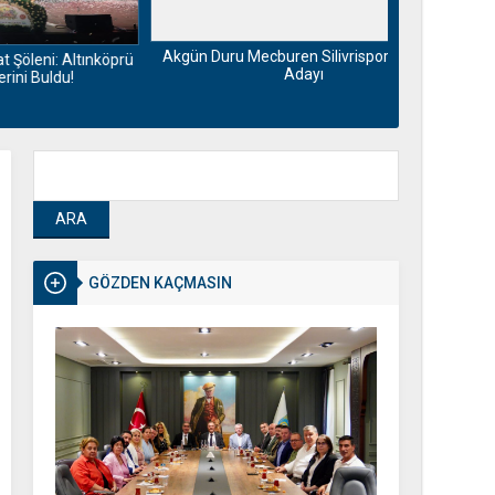
Motorin fiya
Maliyetlerdek
Akgün Duru Mecburen Silivrispor Başkan
ltınköprü
Adayı
GÖZDEN KAÇMASIN