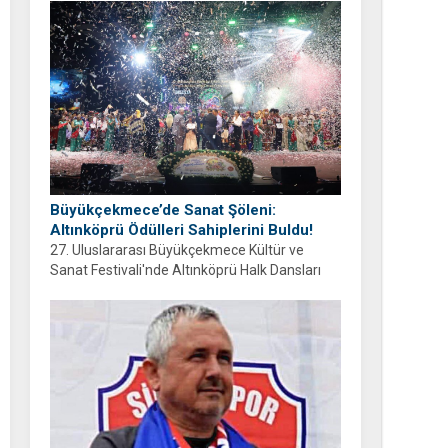
ayrıyım” diyen Balcıoğlu, bir sonraki doğum
gününü ailesi ve hemşehrileriyle birlikte
geçirmeyi diledi.
Büyükçekmece’de Sanat Şöleni:
Altınköprü Ödülleri Sahiplerini Buldu!
27. Uluslararası Büyükçekmece Kültür ve
Sanat Festivali'nde Altınköprü Halk Dansları
Yarışması tamamlandı. Şampiyon Brezilya
oldu!