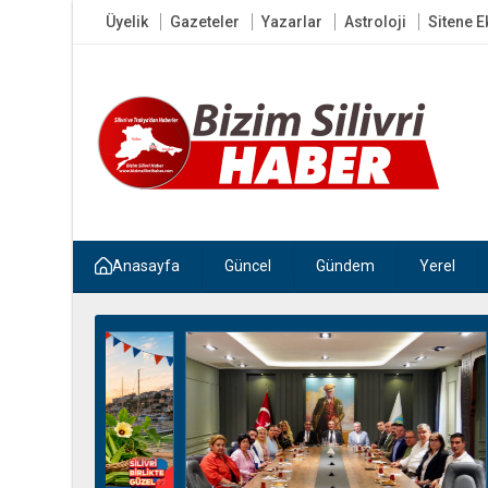
Üyelik
Gazeteler
Yazarlar
Astroloji
Sitene E
Anasayfa
Güncel
Gündem
Yerel