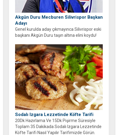
Akgün Duru Mecburen Silivrispor Başkan
Adayı
Genel kurulda aday çıkmayınca Silivrispor eski
başkanı Akgün Duru taşın altına elini koydu!
Duru, kulübü sahipsiz bırakmayarak adaylığını
açıkladı.
Sodalı Izgara Lezzetinde Köfte Tarifi
20Dk Hazırlama Ve 15Dk Pişirme Süresiyle
Toplam 35 Dakikada Sodalı Izgara Lezzetinde
Köfte Tarifi Nasıl Yapılır Tarifimizde Görün.