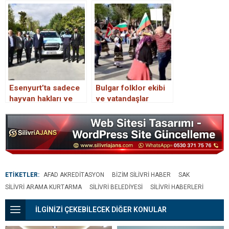
ekipleri deprem
İşçi İçin Arama
bölgesinde
Kurtarma Çalışmaları
Devam Ediyor
Esenyurt’ta sadece
Bulgar folklor ekibi
hayvan hakları ve
ve vatandaşlar
hayvanlar ile ilgili
Edirne’de Ankara
çalışma yapacak
havası oynadı
zabıta ekibi
ETİKETLER:
AFAD AKREDITASYON
BIZIM SILIVRI HABER
SAK
SILIVRI ARAMA KURTARMA
SILIVRI BELEDIYESI
SILIVRI HABERLERI
İLGİNİZİ ÇEKEBİLECEK DİĞER KONULAR