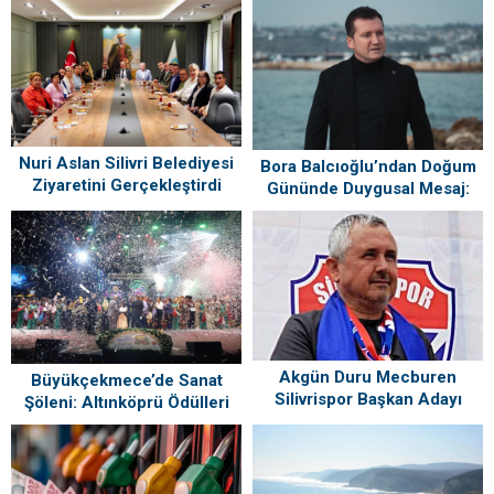
Nuri Aslan Silivri Belediyesi
Bora Balcıoğlu’ndan Doğum
Ziyaretini Gerçekleştirdi
Gününde Duygusal Mesaj:
“Silivri’mi Çok Özlüyorum”
Akgün Duru Mecburen
Büyükçekmece’de Sanat
Silivrispor Başkan Adayı
Şöleni: Altınköprü Ödülleri
Sahiplerini Buldu!