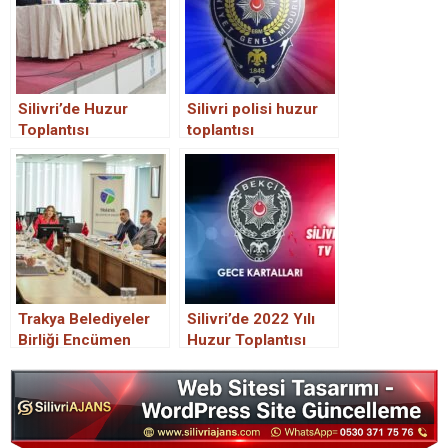
Silivri’de Huzur
Silivri polisi huzur
Toplantısı
toplantısı
Gerçekleştirildi.
düzenliyor.
Trakya Belediyeler
Silivri’de 2022 Yılı
Birliği Encümen
Huzur Toplantısı
Toplantısı
Gerçekleştirildi.
Gerçekleşti