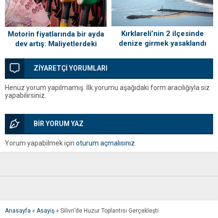
Kırklareli’nin 2 ilçesinde
Motorin fiyatlarında bir ayda
denize girmek yasaklandı
dev artış: Maliyetlerdeki
yükseliş sofrayı da vuracak
ZİYARETÇİ YORUMLARI
Henüz yorum yapılmamış. İlk yorumu aşağıdaki form aracılığıyla siz
yapabilirsiniz.
BİR YORUM YAZ
Yorum yapabilmek için
oturum açmalısınız
.
Anasayfa
»
Asayiş
»
Silivri’de Huzur Toplantısı Gerçekleşti