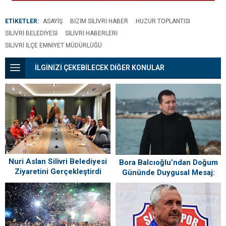
ETİKETLER:
ASAYIŞ
BIZIM SILIVRI HABER
HUZUR TOPLANTISI
SILIVRI BELEDIYESI
SILIVRI HABERLERI
SILIVRI İLÇE EMNIYET MÜDÜRLÜĞÜ
İLGİNİZİ ÇEKEBİLECEK DİĞER KONULAR
Nuri Aslan Silivri Belediyesi
Bora Balcıoğlu’ndan Doğum
Ziyaretini Gerçekleştirdi
Gününde Duygusal Mesaj:
“Silivri’mi Çok Özlüyorum”