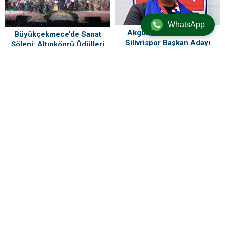
WhatsApp
Akgün Duru Mecburen
Büyükçekmece’de Sanat
Silivrispor Başkan Adayı
Şöleni: Altınköprü Ödülleri
Sahiplerini Buldu!
Kırklareli’nin 2 ilçesinde
Motorin fiyatlarında bir ayda
denize girmek yasaklandı
dev artış: Maliyetlerdeki
yükseliş sofrayı da vuracak
ZİYARETÇİ YORUMLARI
Henüz yorum yapılmamış. İlk yorumu aşağıdaki form aracılığıyla siz
yapabilirsiniz.
BİR YORUM YAZ