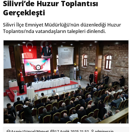
Silivri’de Huzur Toplantısı
Gerçekleşti
Silivri İlçe Emniyet Müdürlüğü’nün düzenlediği Huzur
Toplantısı’nda vatandaşların talepleri dinlendi.
Asayiş
/
Güncel
/
Manşet
17 Aralık 2025 21:52
adminersin