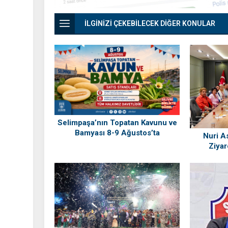
İLGİNİZİ ÇEKEBİLECEK DİĞER KONULAR
Selimpaşa’nın Topatan Kavunu ve
Bamyası 8-9 Ağustos’ta
Nuri As
Vatandaşlarla Buluşuyor
Ziyar