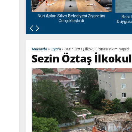
nu ve Bamyası
la Buluşuyor
Nuri Aslan Silivri Belediyesi Ziyaretini
Bora 
Gerçekleştirdi
Duygusal
Anasayfa
»
Eğitim
»
Sezin Öztaş İlkokulu binası yıkımı yapıldı.
Sezin Öztaş İlkokul