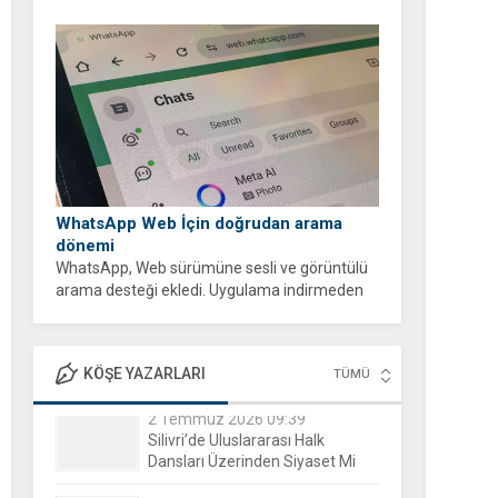
WhatsApp Web İçin doğrudan arama
dönemi
WhatsApp, Web sürümüne sesli ve görüntülü
arama desteği ekledi. Uygulama indirmeden
tarayıcı üzerinden ücretsiz ve şifreli aramalar
yapabilirsiniz.
KÖŞE YAZARLARI
TÜMÜ
Evgeni Raychev - Şiirlerim
15 Aralık 2025 16:04
Yorgun