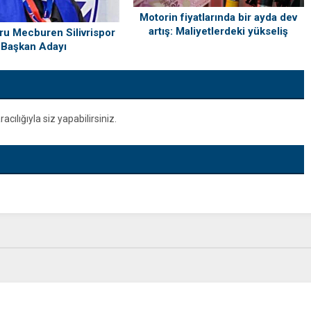
Motorin fiyatlarında bir ayda dev
artış: Maliyetlerdeki yükseliş
u Mecburen Silivrispor
sofrayı da vuracak
Başkan Adayı
ılığıyla siz yapabilirsiniz.