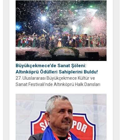
ayrıyım” diyen Balcıoğlu, bir sonraki doğum
gününü ailesi ve hemşehrileriyle birlikte
geçirmeyi diledi.
Büyükçekmece’de Sanat Şöleni:
Altınköprü Ödülleri Sahiplerini Buldu!
27. Uluslararası Büyükçekmece Kültür ve
Sanat Festivali'nde Altınköprü Halk Dansları
Yarışması tamamlandı. Şampiyon Brezilya
oldu!