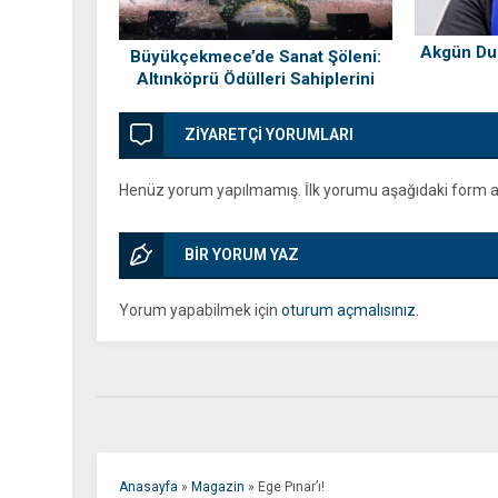
Akgün Dur
Büyükçekmece’de Sanat Şöleni:
Altınköprü Ödülleri Sahiplerini
Buldu!
ZİYARETÇİ YORUMLARI
Henüz yorum yapılmamış. İlk yorumu aşağıdaki form arac
BİR YORUM YAZ
Yorum yapabilmek için
oturum açmalısınız
.
Anasayfa
»
Magazin
»
Ege Pınar’ı!