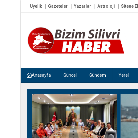
Üyelik
Gazeteler
Yazarlar
Astroloji
Sitene E
Anasayfa
Güncel
Gündem
Yerel