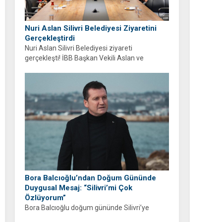
Nuri Aslan Silivri Belediyesi Ziyaretini
Gerçekleştirdi
Nuri Aslan Silivri Belediyesi ziyareti
gerçekleşti! İBB Başkan Vekili Aslan ve
belediye yönetimi Boğluca Deresi ve Gençlik
Merkezi projelerini inceledi.
Bora Balcıoğlu’ndan Doğum Gününde
Duygusal Mesaj: “Silivri’mi Çok
Özlüyorum”
Bora Balcıoğlu doğum gününde Silivri’ye
duyduğu özlemi anlattı. “53 gündür sizlerden