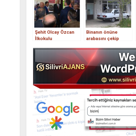
Şehit Olcay Özcan
Binanın önüne
İlkokulu
arabasını çekip
Kütüphanesi Açıldı.
yıkımı engellemek
istedi