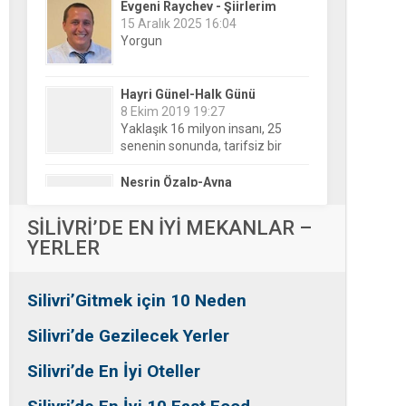
Hayri Günel-Halk Günü
8 Ekim 2019 19:27
Yaklaşık 16 milyon insanı, 25
senenin sonunda, tarifsiz bir
belirsizliğin ortasına bıraktılar!
Nesrin Özalp-Ayna
24 Haziran 2026 00:04
Festivaller Yapılmazsa Kim
Kaybeder? Üreticiden Esnafa,
Silivri’den Mahallelere Uzanan
Büyük Kayıp
Tansu Bayrakdar-Biz diyoruz
SİLİVRİ’DE EN İYİ MEKANLAR –
ki
YERLER
25 Aralık 2015 23:37
Tesadüfe bak!
Silivri’Gitmek için 10 Neden
Ersin Özalp-Gerçekler
2 Temmuz 2026 09:39
Silivri’de Gezilecek Yerler
Silivri’de Uluslararası Halk
Dansları Üzerinden Siyaset Mi
Silivri’de En İyi Oteller
Yapılıyor?