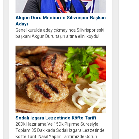
Akgün Duru Mecburen Silivrispor Başkan
Adayı
Genel kurulda aday çıkmayınca Silivrispor eski
başkanı Akgün Duru taşın altına elini koydu!
Duru, kulübü sahipsiz bırakmayarak adaylığını
açıkladı.
Sodalı Izgara Lezzetinde Köfte Tarifi
20Dk Hazırlama Ve 15Dk Pişirme Süresiyle
Toplam 35 Dakikada Sodalı Izgara Lezzetinde
Köfte Tarifi Nasıl Yapılır Tarifimizde Görün.