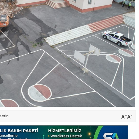
+
-
A
A
ersin