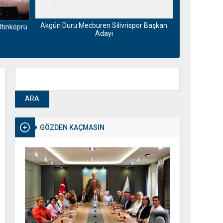
Motorin fiya
Maliyetlerdek
Akgün Duru Mecburen Silivrispor Başkan
ltınköprü
Adayı
GÖZDEN KAÇMASIN