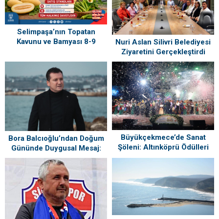
Selimpaşa’nın Topatan
Kavunu ve Bamyası 8-9
Nuri Aslan Silivri Belediyesi
Ağustos’ta Vatandaşlarla
Ziyaretini Gerçekleştirdi
Buluşuyor
Büyükçekmece’de Sanat
Bora Balcıoğlu’ndan Doğum
Şöleni: Altınköprü Ödülleri
Gününde Duygusal Mesaj:
Sahiplerini Buldu!
“Silivri’mi Çok Özlüyorum”