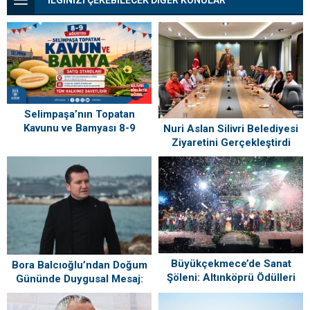
İLGİNİZİ ÇEKEBİLECEK DİĞER KONULAR
Selimpaşa’nın Topatan
Kavunu ve Bamyası 8-9
Nuri Aslan Silivri Belediyesi
Ağustos’ta Vatandaşlarla
Ziyaretini Gerçekleştirdi
Buluşuyor
Büyükçekmece’de Sanat
Bora Balcıoğlu’ndan Doğum
Şöleni: Altınköprü Ödülleri
Gününde Duygusal Mesaj:
Sahiplerini Buldu!
“Silivri’mi Çok Özlüyorum”