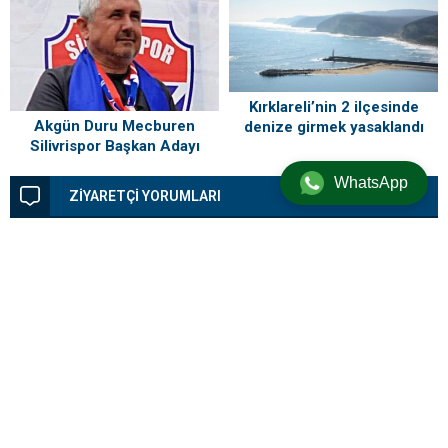
Kırklareli’nin 2 ilçesinde
Akgün Duru Mecburen
denize girmek yasaklandı
Silivrispor Başkan Adayı
WhatsApp
ZİYARETÇİ YORUMLARI
Henüz yorum yapılmamış. İlk yorumu aşağıdaki form aracılığıyla siz
yapabilirsiniz.
BİR YORUM YAZ
Yorum yapabilmek için
oturum açmalısınız
.