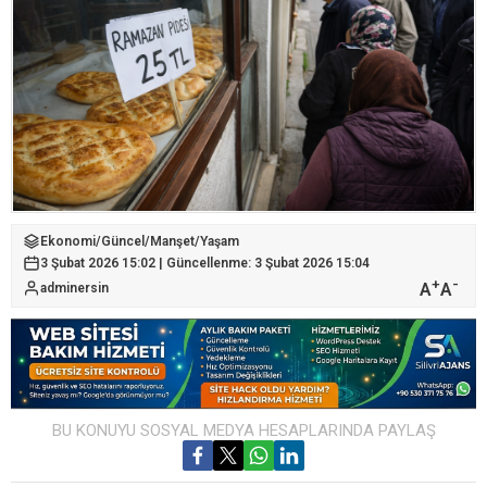
Ekonomi
/
Güncel
/
Manşet
/
Yaşam
3 Şubat 2026 15:02 | Güncellenme: 3 Şubat 2026 15:04
+
-
A
A
adminersin
BU KONUYU SOSYAL MEDYA HESAPLARINDA PAYLAŞ