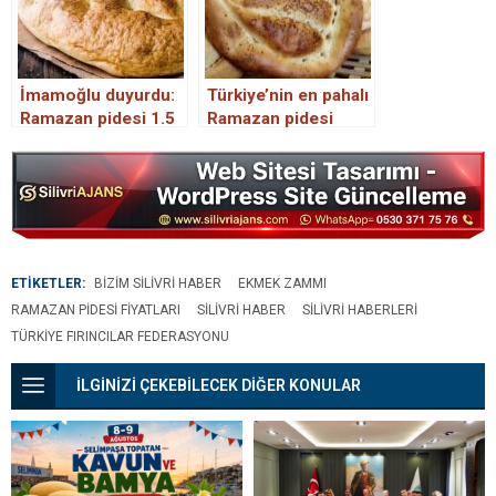
İmamoğlu duyurdu:
Türkiye’nin en pahalı
Ramazan pidesi 1.5
Ramazan pidesi
TL
Edirne’de satılacak
ETİKETLER:
BIZIM SILIVRI HABER
EKMEK ZAMMI
RAMAZAN PIDESI FIYATLARI
SILIVRI HABER
SILIVRI HABERLERI
TÜRKIYE FIRINCILAR FEDERASYONU
İLGİNİZİ ÇEKEBİLECEK DİĞER KONULAR