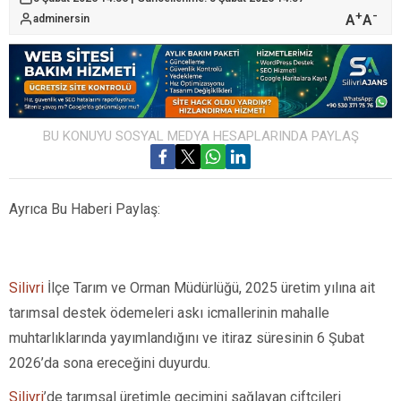
+
-
A
A
adminersin
BU KONUYU SOSYAL MEDYA HESAPLARINDA PAYLAŞ
Ayrıca Bu Haberi Paylaş:
Silivri
İlçe Tarım ve Orman Müdürlüğü, 2025 üretim yılına ait
tarımsal destek ödemeleri askı icmallerinin mahalle
muhtarlıklarında yayımlandığını ve itiraz süresinin 6 Şubat
2026’da sona ereceğini duyurdu.
Silivri
’de tarımsal üretimle geçimini sağlayan çiftçileri