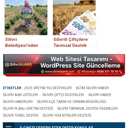
Yayınlandı
Silivri
Silivrili Çiftçilere
Belediyesi’nden
Tarımsal Destek
Tarımsal Üretime
Ödemeleri Başladı.
Destek: Fasulye,
Biber ve Kabak
Hasadı
ETİKETLER:
2025 ÜRETIM YILI DESTEKLERI
BIZIM SILIVRI HABER
SILIVRI ASKI LISTELERI
SILIVRI ÇIFTÇI DESTEKLERI
SILIVRI HABER
SILIVRI HABERLERI
SILIVRI İLÇE TARIM VE ORMAN MÜDÜRLÜĞÜ
SILIVRI PLANLI ÜRETIM DESTEĞI
SILIVRI TARIMSAL DESTEK ÖDEMELERI
SILIVRI TEMEL DESTEK
SILIVRI YEM BITKILERI DESTEĞI