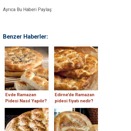
Ayrıca Bu Haberi Paylaş:
Benzer Haberler:
Evde Ramazan
Edirne’de Ramazan
Pidesi Nasıl Yapılır?
pidesi fiyatı nedir?
Ramazan Pidesi
Malzemeleri ve
Evde Ramazan
Pidesi Tarifi…