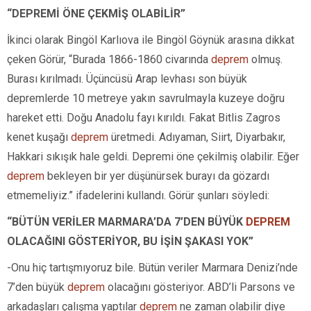
“DEPREMİ ÖNE ÇEKMİŞ OLABİLİR”
İkinci olarak Bingöl Karlıova ile Bingöl Göynük arasına dikkat
çeken Görür, “Burada 1866-1860 civarında
deprem
olmuş.
Burası kırılmadı. Üçüncüsü Arap levhası son büyük
depremlerde 10 metreye yakın savrulmayla kuzeye doğru
hareket etti. Doğu Anadolu fayı kırıldı. Fakat Bitlis Zagros
kenet kuşağı
deprem
üretmedi. Adıyaman, Siirt, Diyarbakır,
Hakkari sıkışık hale geldi. Depremi öne çekilmiş olabilir. Eğer
deprem
bekleyen bir yer düşünürsek burayı da gözardı
etmemeliyiz.” ifadelerini kullandı. Görür şunları söyledi:
“BÜTÜN VERİLER MARMARA’DA 7’DEN BÜYÜK
DEPREM
OLACAĞINI GÖSTERİYOR, BU İŞİN ŞAKASI YOK”
-Onu hiç tartışmıyoruz bile. Bütün veriler Marmara Denizi’nde
7’den büyük
deprem
olacağını gösteriyor. ABD’li Parsons ve
arkadaşları çalışma yaptılar
deprem
ne zaman olabilir diye