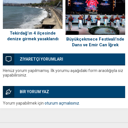
lazım’
Tekirdağ’ın 4 ilçesinde
denize girmek yasaklandı
Büyükçekmece Festivali’nde
Dans ve Emir Can İğrek
Coşkusu
ZİYARETÇİ YORUMLARI
Henüz yorum yapılmamış. İlk yorumu aşağıdaki form aracılığıyla siz
yapabilirsiniz.
BİR YORUM YAZ
Yorum yapabilmek için
oturum açmalısınız
.