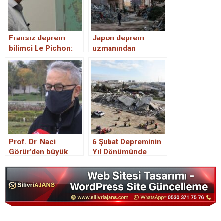
Fransız deprem
Japon deprem
bilimci Le Pichon:
uzmanından
Marmara’da 7,6
korkutan açıklama:
üzerinde tek bir
‘Marmara’yı çok kötü
depremin olacağını
bir deprem bekliyor’
düşünüyorum
Prof. Dr. Naci
6 Şubat Depreminin
Görür’den büyük
Yıl Dönümünde
İstanbul depremi
Deprem Tatbikatı
için korkutan
açıklama