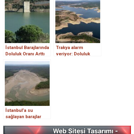
İstanbul Barajlarında
Trakya alarm
Doluluk Oranı Arttı
veriyor: Doluluk
oranı yüzde 41’e
geriledi
İstanbul’a su
sağlayan barajlar
alarm veriyor…
Doluluk oranı yüzde