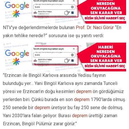
NTV’ye değerlendirmelerde bulunan
Prof. Dr. Naci Görür
“En
yakın tehlike nerede?” sorusuna ise şu yanıtı verdi:
“Erzincan ile Bingöl Karlıova arasında Yedisu fayının
bulunduğu yer… Yani Bingöl Karlıova aynı zamanda Tunceli
yöresi ve Erzincan’ın doğu kesimleri
deprem
ön gördüğümüz
yerlerden biri. Çünkü burada en son
deprem
1790’larda olmuş.
250 senede bir
deprem
üretiyor bu fay 250 sene de dolmuş.
Yani 2030’lara falan geliyor. Burası
deprem
ürettiği zaman
Erzincan, Bingöl Pülümür zarar görür.”