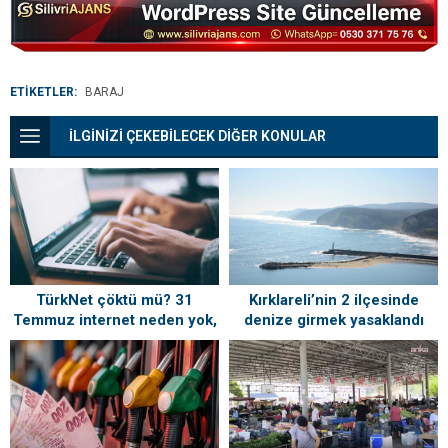
31’e düştü
ETİKETLER:
BARAJ
İLGİNİZİ ÇEKEBİLECEK DİĞER KONULAR
TürkNet çöktü mü? 31
Kırklareli’nin 2 ilçesinde
Temmuz internet neden yok,
denize girmek yasaklandı
ne zaman gelecek?