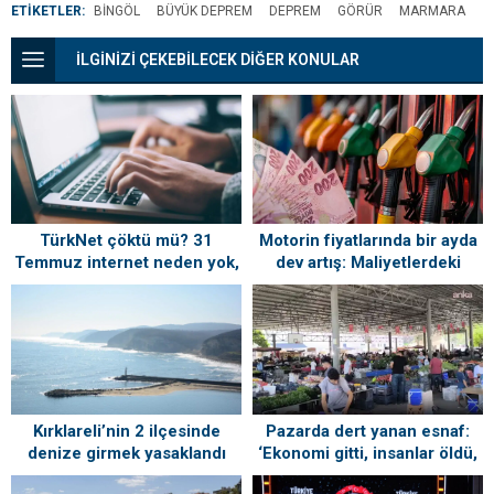
ETİKETLER:
BINGÖL
BÜYÜK DEPREM
DEPREM
GÖRÜR
MARMARA
İLGİNİZİ ÇEKEBİLECEK DİĞER KONULAR
TürkNet çöktü mü? 31
Motorin fiyatlarında bir ayda
Temmuz internet neden yok,
dev artış: Maliyetlerdeki
ne zaman gelecek?
yükseliş sofrayı da vuracak
Kırklareli’nin 2 ilçesinde
Pazarda dert yanan esnaf:
denize girmek yasaklandı
‘Ekonomi gitti, insanlar öldü,
kefenleyip gömecek adam