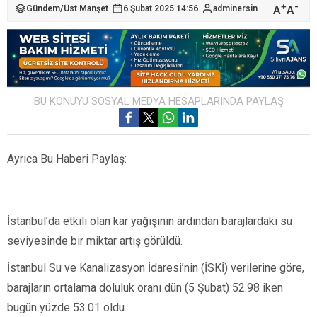
+
-
A
A
Gündem
/
Üst Manşet
6 Şubat 2025 14:56
adminersin
BU KONUYU SOSYAL MEDYA HESAPLARINDA PAYLAŞ
Ayrıca Bu Haberi Paylaş:
İstanbul’da etkili olan kar yağışının ardından barajlardaki su
seviyesinde bir miktar artış görüldü.
İstanbul Su ve Kanalizasyon İdaresi’nin (İSKİ) verilerine göre,
barajların ortalama doluluk oranı dün (5 Şubat) 52.98 iken
bugün yüzde 53.01 oldu.