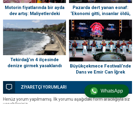
Motorin fiyatlarında bir ayda
Pazarda dert yanan esnaf:
dev artış: Maliyetlerdeki
‘Ekonomi gitti, insanlar öldü,
yükseliş sofrayı da vuracak
kefenleyip gömecek adam
lazım’
Tekirdağ’ın 4 ilçesinde
denize girmek yasaklandı
Büyükçekmece Festivali’nde
Dans ve Emir Can İğrek
Coşkusu
ZİYARETÇİ YORUMLARI
WhatsApp
Henüz yorum yapılmamış. İlk yorumu aşağıdaki form aracılığıyla siz
yapabilirsiniz.
BİR YORUM YAZ
Yorum yapabilmek için
oturum açmalısınız
.