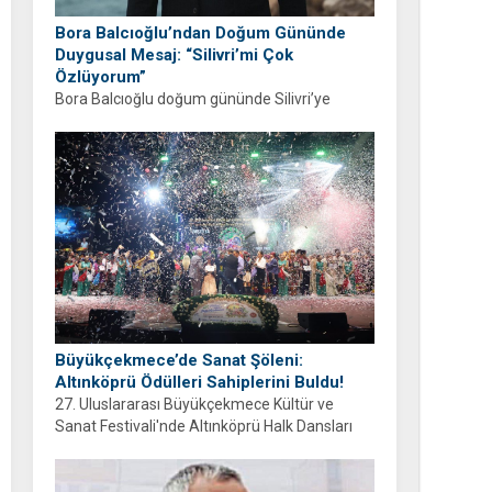
Bora Balcıoğlu’ndan Doğum Gününde
Duygusal Mesaj: “Silivri’mi Çok
Özlüyorum”
Bora Balcıoğlu doğum gününde Silivri’ye
duyduğu özlemi anlattı. “53 gündür sizlerden
ayrıyım” diyen Balcıoğlu, bir sonraki doğum
gününü ailesi ve hemşehrileriyle birlikte
geçirmeyi diledi.
Büyükçekmece’de Sanat Şöleni:
Altınköprü Ödülleri Sahiplerini Buldu!
27. Uluslararası Büyükçekmece Kültür ve
Sanat Festivali'nde Altınköprü Halk Dansları
Yarışması tamamlandı. Şampiyon Brezilya
oldu!