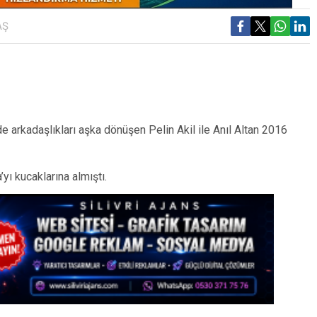
AŞ
de arkadaşlıkları aşka dönüşen Pelin Akil ile Anıl Altan 2016
a’yı kucaklarına almıştı.