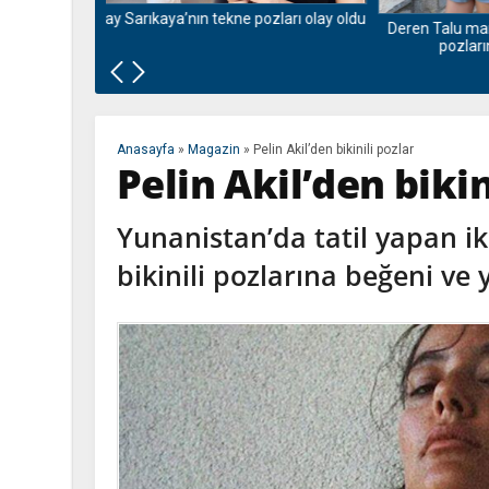
zları olay oldu
Deren Talu mankenlere taş çıkardı! Bikinili
Daha 17
pozlarına beğeni yağmuru
Anasayfa
»
Magazin
»
Pelin Akil’den bikinili pozlar
Pelin Akil’den bikin
Yunanistan’da tatil yapan ik
bikinili pozlarına beğeni ve