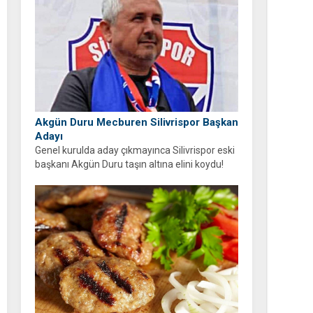
Akgün Duru Mecburen Silivrispor Başkan
Adayı
Genel kurulda aday çıkmayınca Silivrispor eski
başkanı Akgün Duru taşın altına elini koydu!
Duru, kulübü sahipsiz bırakmayarak adaylığını
açıkladı.