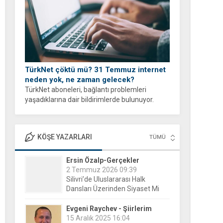
TürkNet çöktü mü? 31 Temmuz internet
neden yok, ne zaman gelecek?
TürkNet aboneleri, bağlantı problemleri
yaşadıklarına dair bildirimlerde bulunuyor.
İnternet erişiminde yaşanan yavaşlama veya
tam kesinti durumları sonrası binlerce
kullanıcı, arama motorlarına yönelerek güncel
KÖŞE YAZARLARI
TÜMÜ
durumu öğrenmeye...
Evgeni Raychev - Şiirlerim
15 Aralık 2025 16:04
Yorgun
Hayri Günel-Halk Günü
8 Ekim 2019 19:27