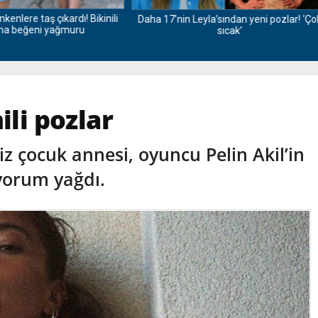
’nin Leyla’sından yeni pozlar! ‘Çok
Ceren Ayruk’tan Daha 17 setind
sıcak’
kareler! Rol arkadaşından yorum 
ili pozlar
iz çocuk annesi, oyuncu Pelin Akil’in
 yorum yağdı.