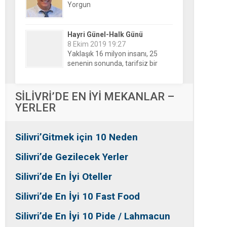
Yaklaşık 16 milyon insanı, 25
senenin sonunda, tarifsiz bir
belirsizliğin ortasına bıraktılar!
Nesrin Özalp-Ayna
24 Haziran 2026 00:04
Festivaller Yapılmazsa Kim
Kaybeder? Üreticiden Esnafa,
Silivri’den Mahallelere Uzanan
Büyük Kayıp
Tansu Bayrakdar-Biz diyoruz
SİLİVRİ’DE EN İYİ MEKANLAR –
ki
YERLER
25 Aralık 2015 23:37
Tesadüfe bak!
Silivri’Gitmek için 10 Neden
Ersin Özalp-Gerçekler
2 Temmuz 2026 09:39
Silivri’de Gezilecek Yerler
Silivri’de Uluslararası Halk
Dansları Üzerinden Siyaset Mi
Silivri’de En İyi Oteller
Yapılıyor?
Silivri’de En İyi 10 Fast Food
Silivri’de En İyi 10 Pide / Lahmacun