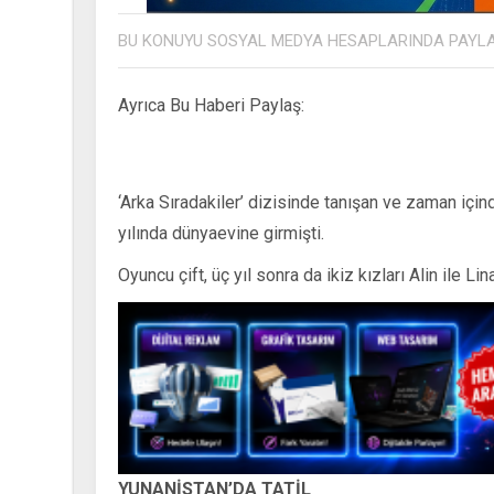
BU KONUYU SOSYAL MEDYA HESAPLARINDA PAYL
Ayrıca Bu Haberi Paylaş:
‘Arka Sıradakiler’ dizisinde tanışan ve zaman için
yılında dünyaevine girmişti.
Oyuncu çift, üç yıl sonra da ikiz kızları Alin ile Lin
YUNANİSTAN’DA TATİL