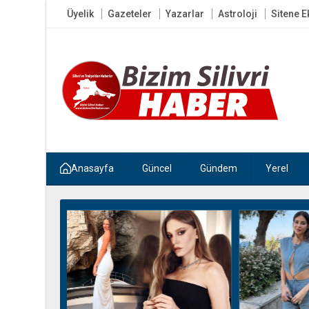
Üyelik
Gazeteler
Yazarlar
Astroloji
Sitene E
Anasayfa
Güncel
Gündem
Yerel