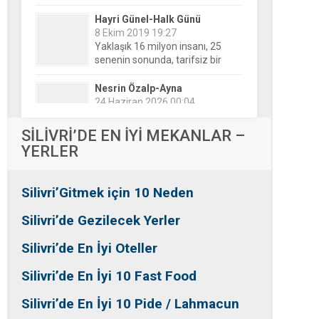
Yaklaşık 16 milyon insanı, 25
senenin sonunda, tarifsiz bir
belirsizliğin ortasına bıraktılar!
Nesrin Özalp-Ayna
24 Haziran 2026 00:04
Festivaller Yapılmazsa Kim
Kaybeder? Üreticiden Esnafa,
Silivri’den Mahallelere Uzanan
Büyük Kayıp
Tansu Bayrakdar-Biz diyoruz
SİLİVRİ’DE EN İYİ MEKANLAR –
ki
YERLER
25 Aralık 2015 23:37
Tesadüfe bak!
Silivri’Gitmek için 10 Neden
Ersin Özalp-Gerçekler
2 Temmuz 2026 09:39
Silivri’de Gezilecek Yerler
Silivri’de Uluslararası Halk
Dansları Üzerinden Siyaset Mi
Silivri’de En İyi Oteller
Yapılıyor?
Silivri’de En İyi 10 Fast Food
Silivri’de En İyi 10 Pide / Lahmacun