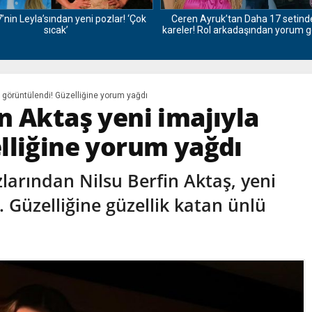
’nin Leyla’sından yeni pozlar! ‘Çok
Ceren Ayruk’tan Daha 17 setind
sıcak’
kareler! Rol arkadaşından yorum 
a görüntülendi! Güzelliğine yorum yağdı
n Aktaş yeni imajıyla
lliğine yorum yağdı
larından Nilsu Berfin Aktaş, yeni
di. Güzelliğine güzellik katan ünlü