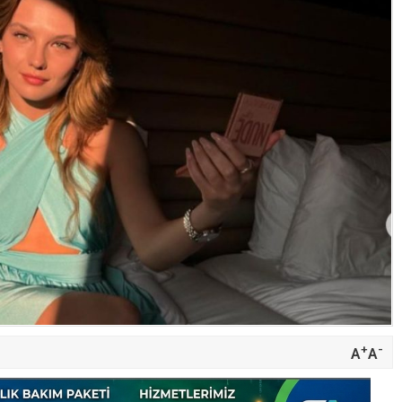
+
-
A
A