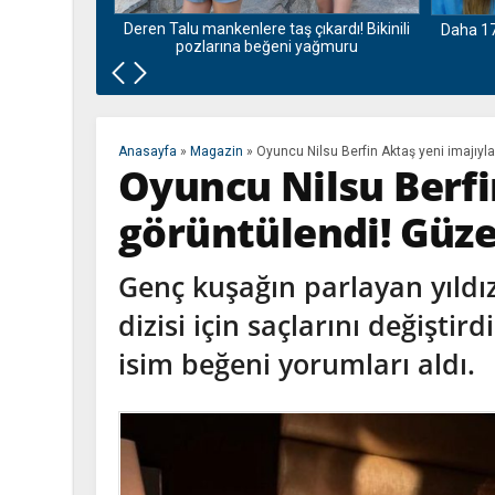
zları olay oldu
Deren Talu mankenlere taş çıkardı! Bikinili
Daha 17
pozlarına beğeni yağmuru
Anasayfa
»
Magazin
»
Oyuncu Nilsu Berfin Aktaş yeni imajıyl
Oyuncu Nilsu Berfi
görüntülendi! Güze
Genç kuşağın parlayan yıldız
dizisi için saçlarını değiştir
isim beğeni yorumları aldı.