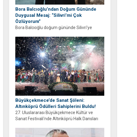
Bora Balcıoğlu’ndan Doğum Gününde
Duygusal Mesaj: “Silivri’mi Çok
Özlüyorum”
Bora Balcıoğlu doğum gününde Silivri’ye
duyduğu özlemi anlattı. “53 gündür sizlerden
ayrıyım” diyen Balcıoğlu, bir sonraki doğum
gününü ailesi ve hemşehrileriyle birlikte
geçirmeyi diledi.
Büyükçekmece’de Sanat Şöleni:
Altınköprü Ödülleri Sahiplerini Buldu!
27. Uluslararası Büyükçekmece Kültür ve
Sanat Festivali'nde Altınköprü Halk Dansları
Yarışması tamamlandı. Şampiyon Brezilya
oldu!