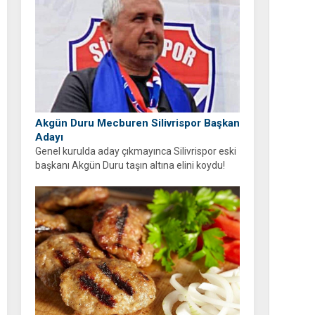
Akgün Duru Mecburen Silivrispor Başkan
Adayı
Genel kurulda aday çıkmayınca Silivrispor eski
başkanı Akgün Duru taşın altına elini koydu!
Duru, kulübü sahipsiz bırakmayarak adaylığını
açıkladı.