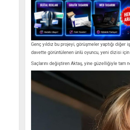
Genç yıldız bu projeyi, görüşmeler yaptığı diğer 
davette görüntülenen ünlü oyuncu, yeni dizisi için 
Saçlarını değiştiren Aktaş, yine güzelliğiyle tam no