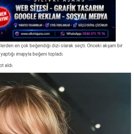
işlerden en çok beğendiği dizi olarak seçti. Önceki akşam bir
yaptığı imajıyla beğeni topladı.
t aldı.