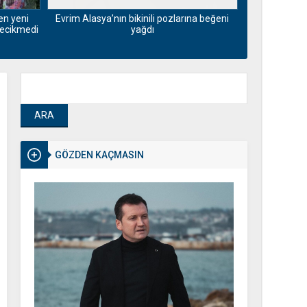
Cemre Bays
en yeni
Evrim Alasya’nın bikinili pozlarına beğeni
poz
gecikmedi
yağdı
GÖZDEN KAÇMASIN