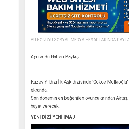
BU KONUYU SOSYAL MEDYA HESAPLARINDA PAYL
Ayrıca Bu Haberi Paylaş:
Kuzey Yıldızı İlk Aşk dizisinde ‘Gökçe Mollaoğlu’
ekranda.
Son dönemin en beğenilen oyuncularından Aktaş, 
hayat verecek.
YENİ DİZİ YENİ İMAJ