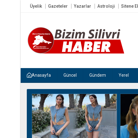
Üyelik
Gazeteler
Yazarlar
Astroloji
Sitene E
Anasayfa
Güncel
Gündem
Yerel