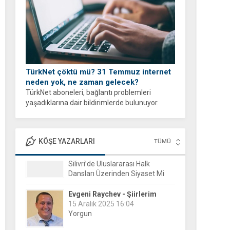
TürkNet çöktü mü? 31 Temmuz internet
neden yok, ne zaman gelecek?
TürkNet aboneleri, bağlantı problemleri
yaşadıklarına dair bildirimlerde bulunuyor.
İnternet erişiminde yaşanan yavaşlama veya
tam kesinti durumları sonrası binlerce
kullanıcı, arama motorlarına yönelerek güncel
KÖŞE YAZARLARI
TÜMÜ
durumu öğrenmeye...
Evgeni Raychev - Şiirlerim
15 Aralık 2025 16:04
Yorgun
Hayri Günel-Halk Günü
8 Ekim 2019 19:27