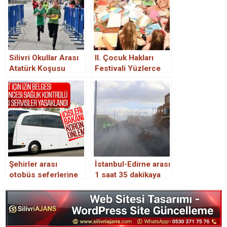
Silivri Okullar Arası
ІІ. Çocuk Hakları
Atatürk Koşusu
Festivali Yüzlerce
düzenlendi.
Çocuk ve Yetişkini
Ağırladı
Şehirler arası
İstanbul-Edirne arası
otobüs seferlerine
1 saat 35 dakikaya
koronavirüs
inecek
kısıtlaması