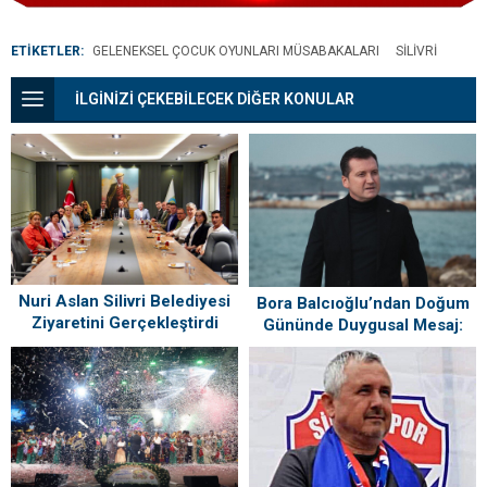
ETİKETLER:
GELENEKSEL ÇOCUK OYUNLARI MÜSABAKALARI
SILIVRI
İLGİNİZİ ÇEKEBİLECEK DİĞER KONULAR
Nuri Aslan Silivri Belediyesi
Bora Balcıoğlu’ndan Doğum
Ziyaretini Gerçekleştirdi
Gününde Duygusal Mesaj:
“Silivri’mi Çok Özlüyorum”