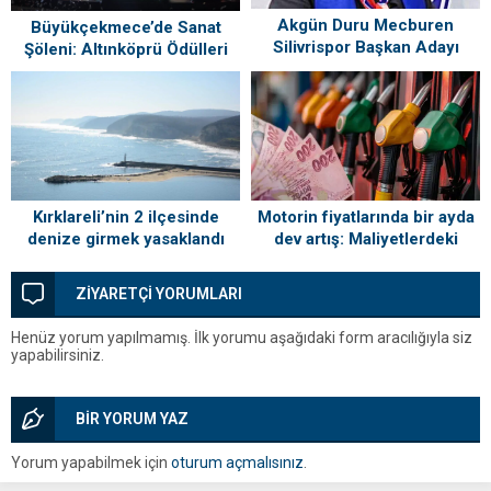
Akgün Duru Mecburen
Büyükçekmece’de Sanat
Silivrispor Başkan Adayı
Şöleni: Altınköprü Ödülleri
Sahiplerini Buldu!
Kırklareli’nin 2 ilçesinde
Motorin fiyatlarında bir ayda
denize girmek yasaklandı
dev artış: Maliyetlerdeki
yükseliş sofrayı da vuracak
ZİYARETÇİ YORUMLARI
Henüz yorum yapılmamış. İlk yorumu aşağıdaki form aracılığıyla siz
yapabilirsiniz.
BİR YORUM YAZ
Yorum yapabilmek için
oturum açmalısınız
.