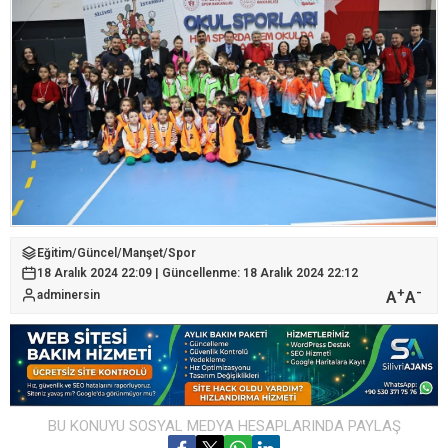
Eğitim
/
Güncel
/
Manşet
/
Spor
18 Aralık 2024 22:09 | Güncellenme: 18 Aralık 2024 22:12
+
-
A
A
adminersin
BU KONUYU SOSYAL MEDYA HESAPLARINDA PAYLAŞ