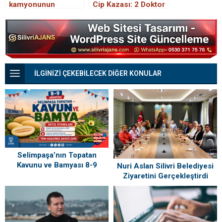
kamyonunun
Cip Kazası: 2 Doktor
çarptığı kadın
Hayatını Kaybetti
hayatını kaybetti
İLGİNİZİ ÇEKEBİLECEK DİĞER KONULAR
Selimpaşa’nın Topatan
Kavunu ve Bamyası 8-9
Nuri Aslan Silivri Belediyesi
Ağustos’ta Vatandaşlarla
Ziyaretini Gerçekleştirdi
Buluşuyor