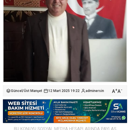
+
-
A
A
Güncel
/
Üst Manşet
12 Mart 2025 19:22
adminersin
BU KONUYU SOSYAL MEDYA HESAPLARINDA PAYLAŞ