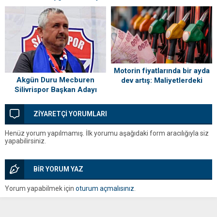
Sahiplerini Buldu!
“Silivri’mi Çok Özlüyorum”
Motorin fiyatlarında bir ayda
Akgün Duru Mecburen
dev artış: Maliyetlerdeki
Silivrispor Başkan Adayı
yükseliş sofrayı da vuracak
ZİYARETÇİ YORUMLARI
Henüz yorum yapılmamış. İlk yorumu aşağıdaki form aracılığıyla siz
yapabilirsiniz.
BİR YORUM YAZ
Yorum yapabilmek için
oturum açmalısınız
.