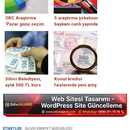
ORC Araştırma
5 araştırma şirketinin
‘Pazar günü seçim
başkanı canlı yayında
olsa’ anketinin
anket sonuçlarını
sonuçlarını açıkladı
paylaştı
Silivri Belediyesi,
Konut kredisi
aylık 500 TL burs
faizlerinde yeni artış:
vermeye başlıyor.
1 milyon TL için
aylık taksit rekor
seviyeye ulaştı
ETİKETLER:
SILIVRI EMNIYET MÜDÜRLÜĞÜ