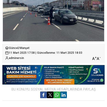
Güncel
/
Manşet
11 Mart 2025 17:58 | Güncellenme: 11 Mart 2025 18:03
+
-
A
A
adminersin
BU KONUYU SOSYAL MEDYA HESAPLARINDA PAYLAŞ