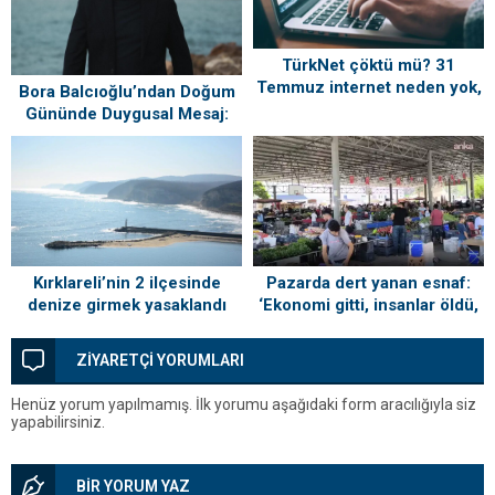
TürkNet çöktü mü? 31
Temmuz internet neden yok,
Bora Balcıoğlu’ndan Doğum
ne zaman gelecek?
Gününde Duygusal Mesaj:
“Silivri’mi Çok Özlüyorum”
Kırklareli’nin 2 ilçesinde
Pazarda dert yanan esnaf:
denize girmek yasaklandı
‘Ekonomi gitti, insanlar öldü,
kefenleyip gömecek adam
lazım’
ZİYARETÇİ YORUMLARI
Henüz yorum yapılmamış. İlk yorumu aşağıdaki form aracılığıyla siz
yapabilirsiniz.
BİR YORUM YAZ