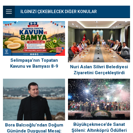
İLGİNİZİ ÇEKEBİLECEK DİĞER KONULAR
Selimpaşa’nın Topatan
Kavunu ve Bamyası 8-9
Nuri Aslan Silivri Belediyesi
Ağustos’ta Vatandaşlarla
Ziyaretini Gerçekleştirdi
Buluşuyor
Büyükçekmece’de Sanat
Bora Balcıoğlu’ndan Doğum
Şöleni: Altınköprü Ödülleri
Gününde Duygusal Mesaj: