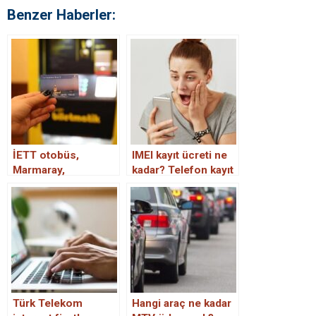
Benzer Haberler:
İETT otobüs,
IMEI kayıt ücreti ne
Marmaray,
kadar? Telefon kayıt
metrobüs, metro,
ücreti ne zaman
vapur fiyat listesi!
yürürlüğe girecek?
Ağustos 2023
İstanbul toplu taşıma
İETT tam, öğrenci
zamlı fiyatları!
Türk Telekom
Hangi araç ne kadar