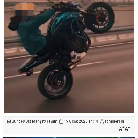
Güncel
/
Üst Manşet
/
Yaşam
15 Ocak 2025 14:14
adminersin
+
-
A
A