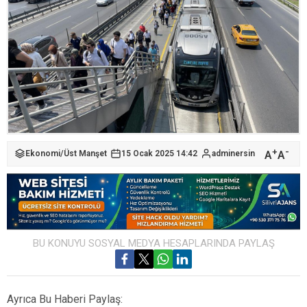
+
-
A
A
Ekonomi
/
Üst Manşet
15 Ocak 2025 14:42
adminersin
BU KONUYU SOSYAL MEDYA HESAPLARINDA PAYLAŞ
Ayrıca Bu Haberi Paylaş: