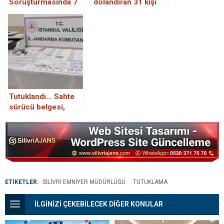
Soruşturmasında 7
dolandıran 31 kişi
Kişi Tutuklandı:
tutuklandı
Taner Çetin’in Oğlu
Örsan Çetin de
Tutuklandı
Tutuklandı… Sahte
sürücü belgesi,
kimlik, ikamet
belgesi…
ETİKETLER:
SILIVRI EMNIYER MÜDÜRLÜĞÜ
TUTUKLAMA
İLGİNİZİ ÇEKEBİLECEK DİĞER KONULAR