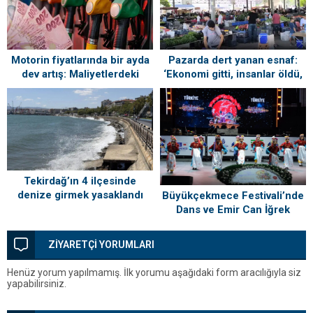
Motorin fiyatlarında bir ayda
Pazarda dert yanan esnaf:
dev artış: Maliyetlerdeki
‘Ekonomi gitti, insanlar öldü,
yükseliş sofrayı da vuracak
kefenleyip gömecek adam
lazım’
Tekirdağ’ın 4 ilçesinde
denize girmek yasaklandı
Büyükçekmece Festivali’nde
Dans ve Emir Can İğrek
Coşkusu
ZİYARETÇİ YORUMLARI
Henüz yorum yapılmamış. İlk yorumu aşağıdaki form aracılığıyla siz
yapabilirsiniz.