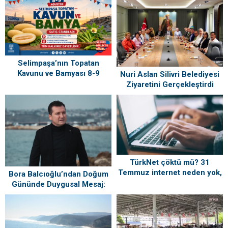
Selimpaşa’nın Topatan
Kavunu ve Bamyası 8-9
Nuri Aslan Silivri Belediyesi
Ağustos’ta Vatandaşlarla
Ziyaretini Gerçekleştirdi
Buluşuyor
TürkNet çöktü mü? 31
Temmuz internet neden yok,
Bora Balcıoğlu’ndan Doğum
ne zaman gelecek?
Gününde Duygusal Mesaj:
“Silivri’mi Çok Özlüyorum”