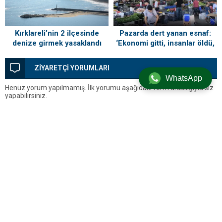
Kırklareli’nin 2 ilçesinde
Pazarda dert yanan esnaf:
denize girmek yasaklandı
‘Ekonomi gitti, insanlar öldü,
kefenleyip gömecek adam
lazım’
ZİYARETÇİ YORUMLARI
WhatsApp
Henüz yorum yapılmamış. İlk yorumu aşağıdaki form aracılığıyla siz
yapabilirsiniz.
BİR YORUM YAZ
Yorum yapabilmek için
oturum açmalısınız
.
Silivri’den Son Dakika Haberleri, Silivri Güncel Gelişmeler ve Tüm