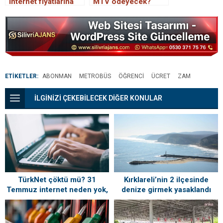
internet fiyatlarına
MTV ödeyecek?
zam yaptı: İşte zamlı
2024 yılı zamlı MTV
fiyatlar…
tutarları ne kadar?
ETİKETLER:
ABONMAN
METROBÜS
ÖĞRENCI
ÜCRET
ZAM
İLGİNİZİ ÇEKEBİLECEK DİĞER KONULAR
TürkNet çöktü mü? 31
Kırklareli’nin 2 ilçesinde
Temmuz internet neden yok,
denize girmek yasaklandı
ne zaman gelecek?