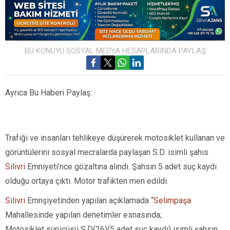
BU KONUYU SOSYAL MEDYA HESAPLARINDA PAYLAŞ
Ayrıca Bu Haberi Paylaş:
Trafiği ve insanları tehlikeye düşürerek motosiklet kullanan ve
görüntülerini sosyal mecralarda paylaşan S.D. isimli şahıs
Silivri
Emniyeti’nce gözaltına alındı. Şahsın 5 adet suç kaydı
olduğu ortaya çıktı. Motor trafikten men edildi.
Silivri
Emnşiyetinden yapılan açıklamada “
Selimpaşa
Mahallesinde yapılan denetimler esnasında;
Motosiklet sürücüsü S.D(26)(5 adet suç kaydı) isimli şahsın