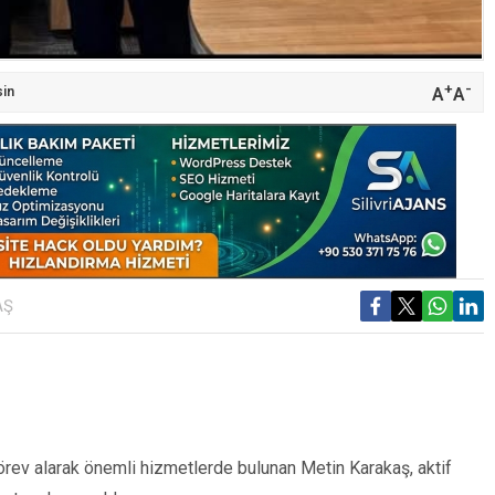
+
-
A
A
sin
AŞ
rev alarak önemli hizmetlerde bulunan Metin Karakaş, aktif