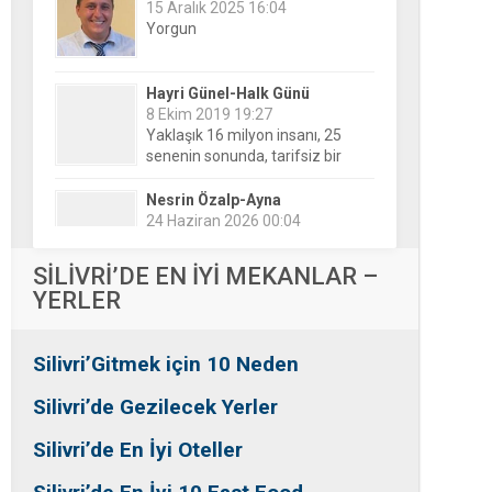
Hayri Günel-Halk Günü
8 Ekim 2019 19:27
Yaklaşık 16 milyon insanı, 25
senenin sonunda, tarifsiz bir
belirsizliğin ortasına bıraktılar!
Nesrin Özalp-Ayna
24 Haziran 2026 00:04
Festivaller Yapılmazsa Kim
Kaybeder? Üreticiden Esnafa,
Silivri’den Mahallelere Uzanan
Büyük Kayıp
Tansu Bayrakdar-Biz diyoruz
SİLİVRİ’DE EN İYİ MEKANLAR –
ki
YERLER
25 Aralık 2015 23:37
Tesadüfe bak!
Silivri’Gitmek için 10 Neden
Ersin Özalp-Gerçekler
2 Temmuz 2026 09:39
Silivri’de Gezilecek Yerler
Silivri’de Uluslararası Halk
Dansları Üzerinden Siyaset Mi
Silivri’de En İyi Oteller
Yapılıyor?