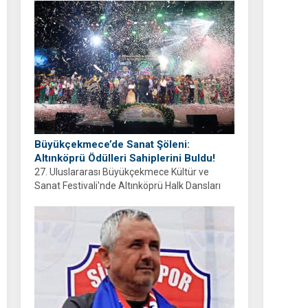
ayrıyım” diyen Balcıoğlu, bir sonraki doğum
gününü ailesi ve hemşehrileriyle birlikte
geçirmeyi diledi.
Büyükçekmece’de Sanat Şöleni:
Altınköprü Ödülleri Sahiplerini Buldu!
27. Uluslararası Büyükçekmece Kültür ve
Sanat Festivali'nde Altınköprü Halk Dansları
Yarışması tamamlandı. Şampiyon Brezilya
oldu!