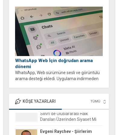
WhatsApp Web İçin doğrudan arama
dönemi
WhatsApp, Web sürümüne sesli ve görüntülü
arama desteği ekledi. Uygulama indirmeden
tarayıcı üzerinden ücretsiz ve şifreli aramalar
yapabilirsiniz.
KÖŞE YAZARLARI
TÜMÜ
Evgeni Raychev - Şiirlerim
15 Aralık 2025 16:04
Yorgun