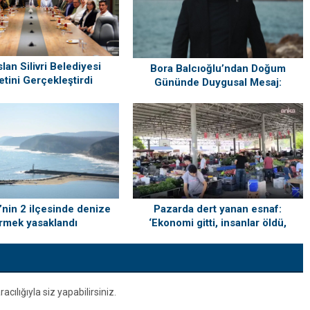
lan Silivri Belediyesi
Bora Balcıoğlu’ndan Doğum
etini Gerçekleştirdi
Gününde Duygusal Mesaj:
“Silivri’mi Çok Özlüyorum”
i’nin 2 ilçesinde denize
Pazarda dert yanan esnaf:
rmek yasaklandı
‘Ekonomi gitti, insanlar öldü,
kefenleyip gömecek adam lazım’
ılığıyla siz yapabilirsiniz.