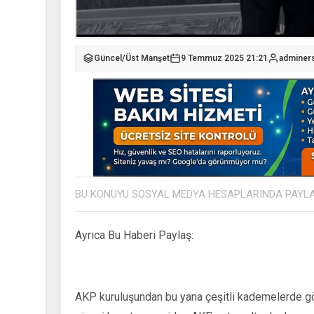
Güncel
/
Üst Manşet
9 Temmuz 2025 21:21
adminer
BU KONUYU SOSYAL MEDYA HESAPLARINDA PAYL
Ayrıca Bu Haberi Paylaş:
AKP kuruluşundan bu yana çeşitli kademelerde gö