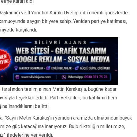
etme kararı aldı.
 Başkanlığı ve İl Yönetim Kurulu Üyeliği gibi önemli görevlerde
kamuoyunda saygın bir yere sahip. Yeniden partiye katılması,
niyetle karşılandı.
s
tarafından teslim alınan Metin Karakaş’a, bugüne kadar
yısıyla teşekkür edildi. Parti yetkilileri, bu katılımın hem
na inandıklarını belirtti.
da, “Sayın Metin Karakaş’ın yeniden aramızda olmasından büyük
mize güç katacağına inanıyoruz. Bu birlikteliğin milletimize,
z” ifadelerine yer verildi.