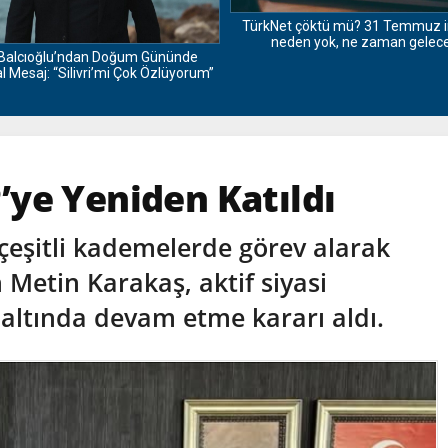
TürkNet çöktü mü? 31 Temmuz i
neden yok, ne zaman gelec
Balcıoğlu’ndan Doğum Gününde
 Mesaj: “Silivri’mi Çok Özlüyorum”
ye Yeniden Katıldı
eşitli kademelerde görev alarak
Metin Karakaş, aktif siyasi
 altında devam etme kararı aldı.