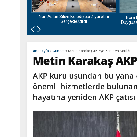
nu ve Bamyası
la Buluşuyor
Nuri Aslan Silivri Belediyesi Ziyaretini
Bora 
Gerçekleştirdi
Duygusal
Anasayfa
»
Güncel
»
Metin Karakaş AKP’ye Yeniden Katıldı
Metin Karakaş AKP’
AKP kuruluşundan bu yana ç
önemli hizmetlerde bulunan 
hayatına yeniden AKP çatısı