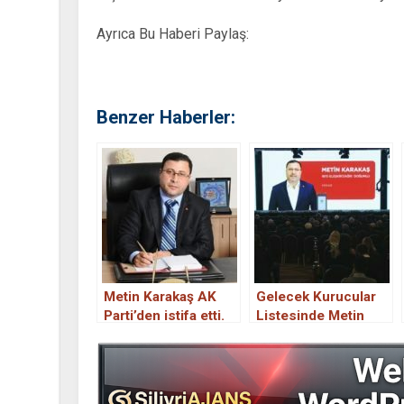
Ayrıca Bu Haberi Paylaş:
Benzer Haberler:
Metin Karakaş AK
Gelecek Kurucular
Parti’den istifa etti.
Listesinde Metin
Karakaş’ta var.