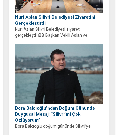
Nuri Aslan Silivri Belediyesi Ziyaretini
Gerçekleştirdi
Nuri Aslan Silivri Belediyesi ziyareti
gerçekleşti! İBB Başkan Vekili Aslan ve
belediye yönetimi Boğluca Deresi ve Gençlik
Merkezi projelerini inceledi.
Bora Balcıoğlu’ndan Doğum Gününde
Duygusal Mesaj: “Silivri’mi Çok
Özlüyorum”
Bora Balcıoğlu doğum gününde Silivri’ye
duyduğu özlemi anlattı. “53 gündür sizlerden