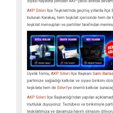
siyasi hayatına yeniden AKP çatısı altında devam 
AKP Silivri
İlçe Teşkilatı’nda geçmiş yıllarda İlçe
bulunan Karakaş, hem teşkilat içerisinde hem de 
teşkilat mensupları ve partililer tarafından memnu
Üyelik formu,
AKP Silivri
İlçe Başkanı
Sami Barla
partimize sağladığı katkılar ve siyasi birikimi dola
teşkilata hem de
Silivri
’ye önemli katkılar sunacağı
AKP Silivri
İlçe Başkanlığı’ndan yapılan açıklama
mutluluk duyuyoruz. Tecrübesi ve birikimiyle parti
teşkilatımıza ve davamıza hayırlı olmasını diliyoru