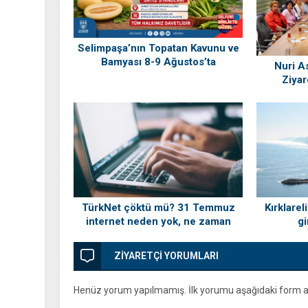
Selimpaşa’nın Topatan Kavunu ve
Bamyası 8-9 Ağustos’ta
Nuri As
Vatandaşlarla Buluşuyor
Ziyar
TürkNet çöktü mü? 31 Temmuz
Kırklarel
internet neden yok, ne zaman
gi
gelecek?
ZİYARETÇİ YORUMLARI
Henüz yorum yapılmamış. İlk yorumu aşağıdaki form arac