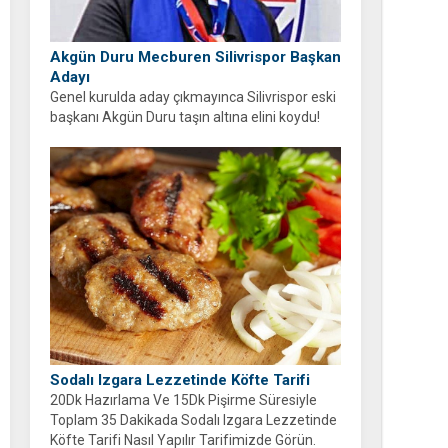
Akgün Duru Mecburen Silivrispor Başkan
Adayı
Genel kurulda aday çıkmayınca Silivrispor eski
başkanı Akgün Duru taşın altına elini koydu!
Duru, kulübü sahipsiz bırakmayarak adaylığını
açıkladı.
Sodalı Izgara Lezzetinde Köfte Tarifi
20Dk Hazırlama Ve 15Dk Pişirme Süresiyle
Toplam 35 Dakikada Sodalı Izgara Lezzetinde
Köfte Tarifi Nasıl Yapılır Tarifimizde Görün.