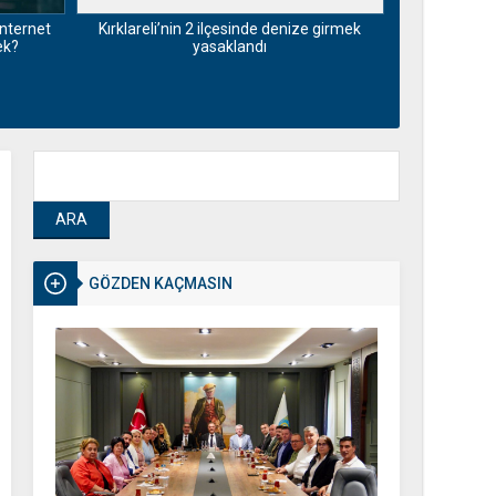
nternet
Kırklareli’nin 2 ilçesinde denize girmek
Pazarda dert 
ek?
yasaklandı
insanlar öl
GÖZDEN KAÇMASIN