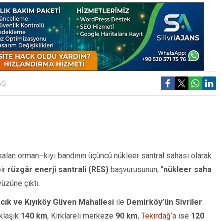
AŞ
 kalan orman–kıyı bandının üçüncü nükleer santral sahası olarak
bir
rüzgâr enerji santrali (RES)
başvurusunun, “
nükleer saha
üzüne çıktı.
lacık ve Kıyıköy Güven Mahallesi
ile
Demirköy’ün Sivriler
aklaşık
140 km
, Kırklareli merkeze
90 km
,
Tekirdağ
’a ise
120