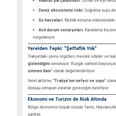
Habitat parçalanması:
Orman ve kıyı ekosi
Deniz ekosistemi riski:
Soğutma suyu deşarj
Su havzaları:
Mutlak koruma statüsündeki iç
Acil durum senaryoları:
Karadeniz kıyısınd
vurgulanıyor.
Yerelden Tepki: “Şeffaflık Yok”
Trakya’daki çevre örgütleri, meslek odaları ve huk
gizlendiğini
savunuyor. Rüzgâr santrali başvurusu
zımnen ilanı
” olarak değerlendiriliyor.
Yerel aktörler, “
Trakya’nın nefesi ve suyu
” olar
dönüşü olmayan zararlar göreceğini belirtiyor.
Ekonomi ve Turizm de Risk Altında
Bölge ekonomisi büyük ölçüde Tarım, Hayvancılık,
santral;