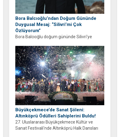
Bora Balcıoğlu’ndan Doğum Gününde
Duygusal Mesaj: “Silivri’mi Çok
Özlüyorum”
Bora Balcıoğlu doğum gününde Silivri’ye
duyduğu özlemi anlattı. “53 gündür sizlerden
ayrıyım” diyen Balcıoğlu, bir sonraki doğum
gününü ailesi ve hemşehrileriyle birlikte
geçirmeyi diledi.
Büyükçekmece’de Sanat Şöleni:
Altınköprü Ödülleri Sahiplerini Buldu!
27. Uluslararası Büyükçekmece Kültür ve
Sanat Festivali'nde Altınköprü Halk Dansları
Yarışması tamamlandı. Şampiyon Brezilya