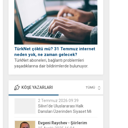
yapabilirsiniz.
TürkNet çöktü mü? 31 Temmuz internet
neden yok, ne zaman gelecek?
TürkNet aboneleri, bağlantı problemleri
yaşadıklarına dair bildirimlerde bulunuyor.
İnternet erişiminde yaşanan yavaşlama veya
tam kesinti durumları sonrası binlerce
kullanıcı, arama motorlarına yönelerek güncel
KÖŞE YAZARLARI
TÜMÜ
durumu öğrenmeye...
Evgeni Raychev - Şiirlerim
15 Aralık 2025 16:04
Yorgun