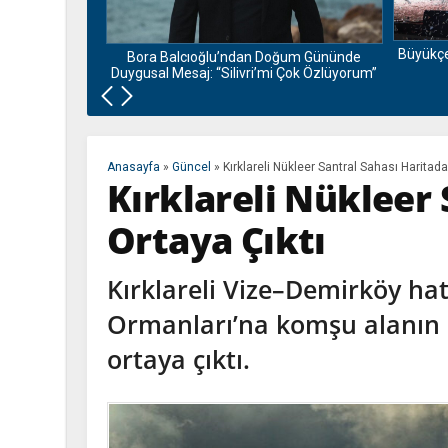
i Ziyaretini
Büyükçe
Bora Balcıoğlu’ndan Doğum Gününde
Duygusal Mesaj: “Silivri’mi Çok Özlüyorum”
Anasayfa
»
Güncel
»
Kırklareli Nükleer Santral Sahası Haritada
Kırklareli Nükleer
Ortaya Çıktı
Kırklareli Vize–Demirköy ha
Ormanları’na komşu alanın 
ortaya çıktı.