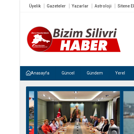
Üyelik
Gazeteler
Yazarlar
Astroloji
Sitene E
Anasayfa
Güncel
Gündem
Yerel