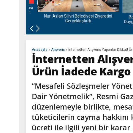
nu ve Bamyası
la Buluşuyor
Nuri Aslan Silivri Belediyesi Ziyaretini
Bora 
Gerçekleştirdi
Duygusal
Anasayfa
»
Alışveriş
»
İnternetten Alışveriş Yapanlar Dikkat! Ü
İnternetten Alışve
Ürün İadede Kargo 
“Mesafeli Sözleşmeler Yönet
Dair Yönetmelik”, Resmi Gaz
düzenlemeyle birlikte, mesaf
tüketicilerin cayma hakkın
ücreti ile ilgili yeni bir karar