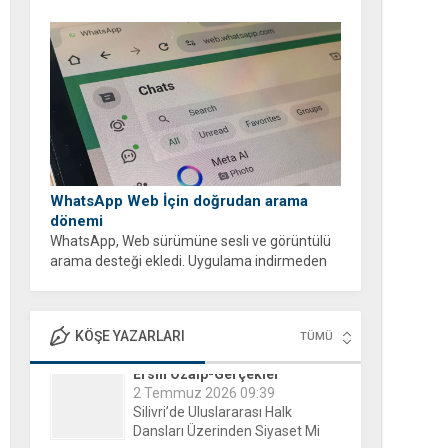
WhatsApp Web İçin doğrudan arama
dönemi
WhatsApp, Web sürümüne sesli ve görüntülü
arama desteği ekledi. Uygulama indirmeden
tarayıcı üzerinden ücretsiz ve şifreli aramalar
yapabilirsiniz.
KÖŞE YAZARLARI
TÜMÜ
Evgeni Raychev - Şiirlerim
15 Aralık 2025 16:04
Yorgun