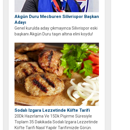
Akgün Duru Mecburen Silivrispor Başkan
Adayı
Genel kurulda aday çıkmayınca Silivrispor eski
başkanı Akgün Duru taşın altına elini koydu!
Duru, kulübü sahipsiz bırakmayarak adaylığını
açıkladı.
Sodalı Izgara Lezzetinde Köfte Tarifi
20Dk Hazırlama Ve 15Dk Pişirme Süresiyle
Toplam 35 Dakikada Sodalı Izgara Lezzetinde
Köfte Tarifi Nasıl Yapılır Tarifimizde Görün.