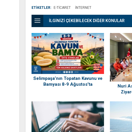
ETİKETLER:
E-TICARET
INTERNET
İLGİNİZİ ÇEKEBİLECEK DİĞER KONULAR
Selimpaşa’nın Topatan Kavunu ve
Bamyası 8-9 Ağustos’ta
Nuri As
Vatandaşlarla Buluşuyor
Ziyar