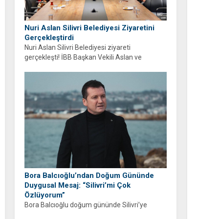
Nuri Aslan Silivri Belediyesi Ziyaretini
Gerçekleştirdi
Nuri Aslan Silivri Belediyesi ziyareti
gerçekleşti! İBB Başkan Vekili Aslan ve
belediye yönetimi Boğluca Deresi ve Gençlik
Merkezi projelerini inceledi.
Bora Balcıoğlu’ndan Doğum Gününde
Duygusal Mesaj: “Silivri’mi Çok
Özlüyorum”
Bora Balcıoğlu doğum gününde Silivri’ye
duyduğu özlemi anlattı. “53 gündür sizlerden