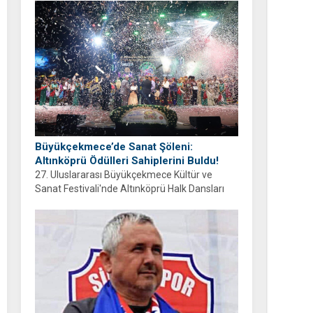
ayrıyım” diyen Balcıoğlu, bir sonraki doğum
gününü ailesi ve hemşehrileriyle birlikte
geçirmeyi diledi.
Büyükçekmece’de Sanat Şöleni:
Altınköprü Ödülleri Sahiplerini Buldu!
27. Uluslararası Büyükçekmece Kültür ve
Sanat Festivali'nde Altınköprü Halk Dansları
Yarışması tamamlandı. Şampiyon Brezilya
oldu!