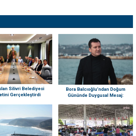
lan Silivri Belediyesi
Bora Balcıoğlu’ndan Doğum
etini Gerçekleştirdi
Gününde Duygusal Mesaj:
“Silivri’mi Çok Özlüyorum”