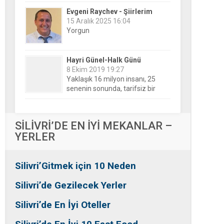
Hayri Günel-Halk Günü
8 Ekim 2019 19:27
Yaklaşık 16 milyon insanı, 25
senenin sonunda, tarifsiz bir
belirsizliğin ortasına bıraktılar!
Nesrin Özalp-Ayna
24 Haziran 2026 00:04
Festivaller Yapılmazsa Kim
Kaybeder? Üreticiden Esnafa,
Silivri’den Mahallelere Uzanan
Büyük Kayıp
Tansu Bayrakdar-Biz diyoruz
SİLİVRİ’DE EN İYİ MEKANLAR –
ki
YERLER
25 Aralık 2015 23:37
Tesadüfe bak!
Silivri’Gitmek için 10 Neden
Ersin Özalp-Gerçekler
2 Temmuz 2026 09:39
Silivri’de Gezilecek Yerler
Silivri’de Uluslararası Halk
Dansları Üzerinden Siyaset Mi
Silivri’de En İyi Oteller
Yapılıyor?