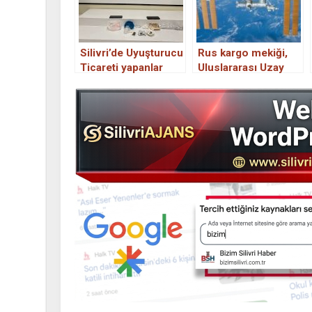
Silivri’de Uyuşturucu
Rus kargo mekiği,
Ticareti yapanlar
Uluslararası Uzay
yakalandı.
İstasyonu’na ulaştı