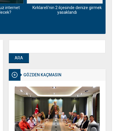
nternet
Kırklareli’nin 2 ilçesinde denize girmek
Pazarda dert 
ek?
yasaklandı
insanlar öl
GÖZDEN KAÇMASIN