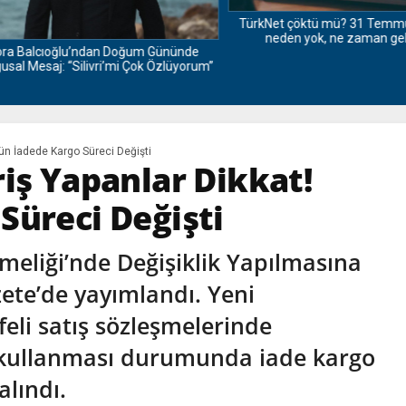
TürkNet çöktü mü? 31 Temmuz i
neden yok, ne zaman gelec
Balcıoğlu’ndan Doğum Gününde
 Mesaj: “Silivri’mi Çok Özlüyorum”
rün İadede Kargo Süreci Değişti
riş Yapanlar Dikkat!
Süreci Değişti
meliği’nde Değişiklik Yapılmasına
ete’de yayımlandı. Yeni
eli satış sözleşmelerinde
ı kullanması durumunda iade kargo
 alındı.