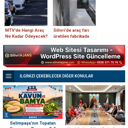
sonrası hangi
araçlarda indirim
oldu?
MTV’de Hangi Araç
Silivri’de araç farı
Ne Kadar Ödeyecek?
üretilen fabrikada
Dev Zam Sonrası
yangın
Son Durum
İLGİNİZİ ÇEKEBİLECEK DİĞER KONULAR
Selimpaşa’nın Topatan