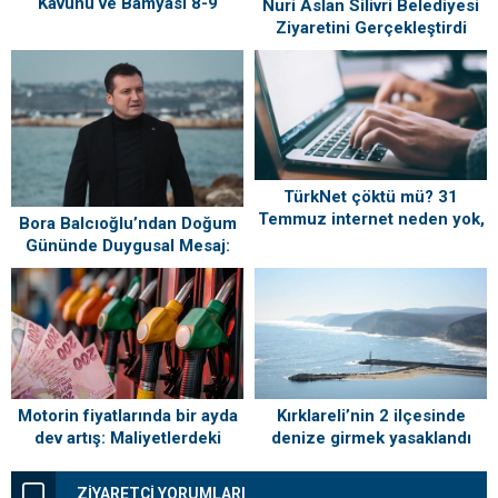
Kavunu ve Bamyası 8-9
Nuri Aslan Silivri Belediyesi
Ağustos’ta Vatandaşlarla
Ziyaretini Gerçekleştirdi
Buluşuyor
TürkNet çöktü mü? 31
Temmuz internet neden yok,
Bora Balcıoğlu’ndan Doğum
ne zaman gelecek?
Gününde Duygusal Mesaj:
“Silivri’mi Çok Özlüyorum”
Kırklareli’nin 2 ilçesinde
Motorin fiyatlarında bir ayda
denize girmek yasaklandı
dev artış: Maliyetlerdeki
yükseliş sofrayı da vuracak
ZİYARETÇİ YORUMLARI