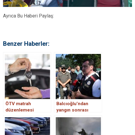
Ayrıca Bu Haberi Paylaş:
Benzer Haberler:
ÖTV matrah
Balcıoğlu’ndan
düzenlemesi
yangın sonrası
sonrası araç fiyatları
açıklama
nasıl oldu? Matrah
düzenlemesi