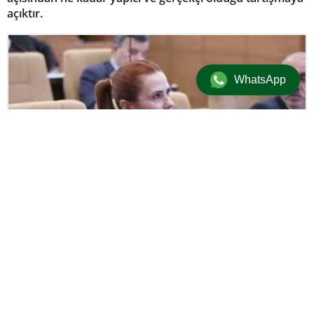
açıktır.
WhatsApp
Güncel
/
Gündem
/
Manşet
/
Politika
13 Temmuz 2025 15:13
+
-
A
A
adminersin