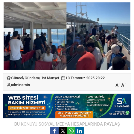
Güncel
/
Gündem
/
Üst Manşet
13 Temmuz 2025 20:22
+
-
A
A
adminersin
BU KONUYU SOSYAL MEDYA HESAPLARINDA PAYLAŞ