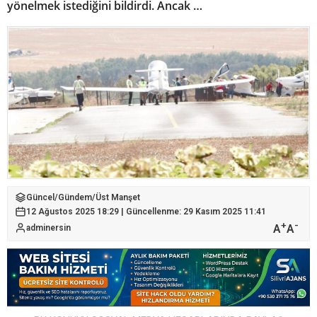
yönelmek istediğini bildirdi. Ancak …
Güncel
/
Gündem
/
Üst Manşet
12 Ağustos 2025 18:29 | Güncellenme: 29 Kasım 2025 11:41
+
-
A
A
adminersin