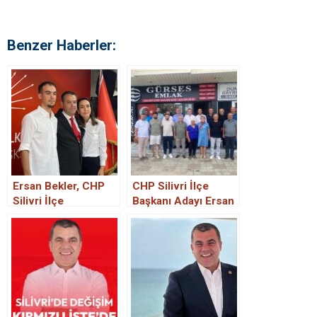
Benzer Haberler:
Ersan Bekler, CHP
CHP Silivri İlçe
Silivri İlçe
Başkanı Adayı Ersan
Başkanlığına
Bekler: “Silivri’de
Adaylığını Açıkladı
Yeni Bir Başlangıcı
Hep Birlikte
Başaracağız”