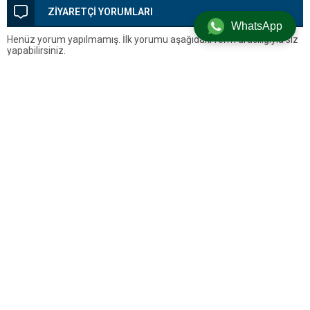
ZİYARETÇİ YORUMLARI
WhatsApp
Henüz yorum yapılmamış. İlk yorumu aşağıdaki form aracılığıyla siz
yapabilirsiniz.
BİR YORUM YAZ
Yorum yapabilmek için
oturum açmalısınız
.
Silivri’den Son Dakika Haberleri, Silivri Güncel Gelişmeler ve Tüm
Detaylar
Künye
Hakkımızda
Gizlilik Politikası
Çerez Politikası