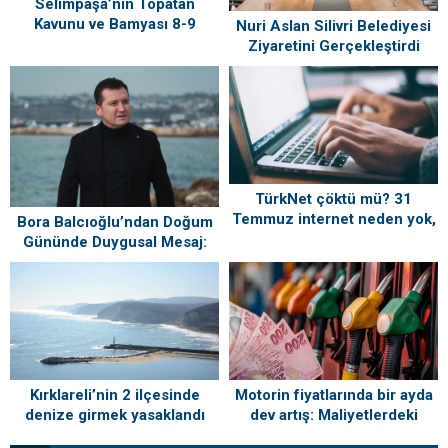
Selimpaşa’nın Topatan
Kavunu ve Bamyası 8-9
Nuri Aslan Silivri Belediyesi
Ağustos’ta Vatandaşlarla
Ziyaretini Gerçekleştirdi
Buluşuyor
TürkNet çöktü mü? 31
Temmuz internet neden yok,
Bora Balcıoğlu’ndan Doğum
ne zaman gelecek?
Gününde Duygusal Mesaj:
“Silivri’mi Çok Özlüyorum”
Kırklareli’nin 2 ilçesinde
Motorin fiyatlarında bir ayda
denize girmek yasaklandı
dev artış: Maliyetlerdeki
yükseliş sofrayı da vuracak