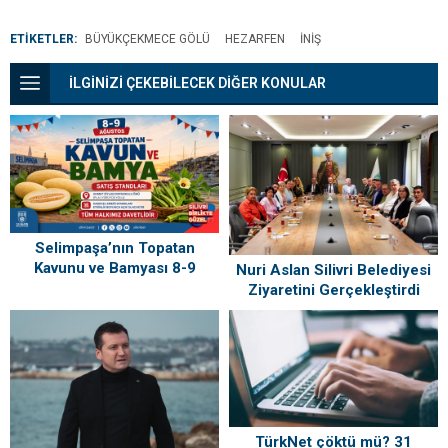
ETİKETLER:
BÜYÜKÇEKMECE GÖLÜ
HEZARFEN
İNIŞ
İLGİNİZİ ÇEKEBİLECEK DİĞER KONULAR
Selimpaşa’nın Topatan
Kavunu ve Bamyası 8-9
Nuri Aslan Silivri Belediyesi
Ağustos’ta Vatandaşlarla
Ziyaretini Gerçekleştirdi
Buluşuyor
TürkNet çöktü mü? 31