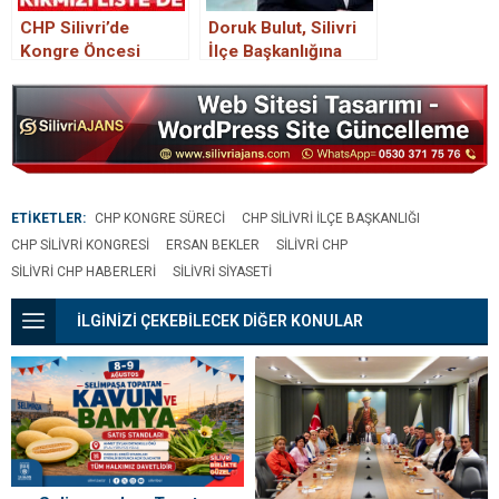
CHP Silivri’de
Doruk Bulut, Silivri
Kongre Öncesi
İlçe Başkanlığına
‘Kırmızı Liste’
Adaylığını Açıkladı
Gerginliği
ETİKETLER:
CHP KONGRE SÜRECI
CHP SILIVRI İLÇE BAŞKANLIĞI
CHP SILIVRI KONGRESI
ERSAN BEKLER
SILIVRI CHP
SILIVRI CHP HABERLERI
SILIVRI SIYASETI
İLGİNİZİ ÇEKEBİLECEK DİĞER KONULAR