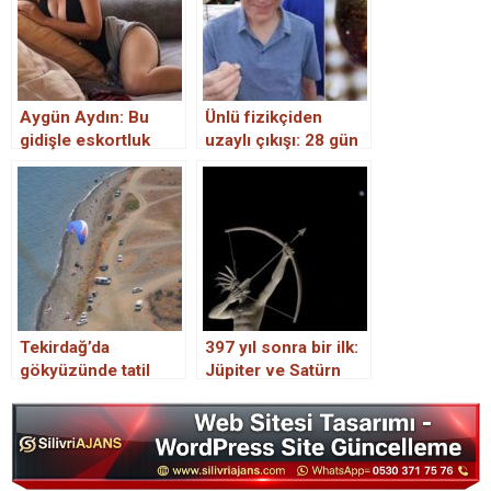
Aygün Aydın: Bu
Ünlü fizikçiden
gidişle eskortluk
uzaylı çıkışı: 28 gün
yapacağım
sonra açıklama
yapacağım
Tekirdağ’da
397 yıl sonra bir ilk:
gökyüzünde tatil
Jüpiter ve Satürn
keyfi
gökyüzünde ‘tek bir
yıldız’ gibi
parlayacak