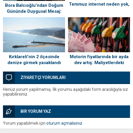
Temmuz internet neden yok,
Bora Balcıoğlu’ndan Doğum
ne zaman gelecek?
Gününde Duygusal Mesaj:
“Silivri’mi Çok Özlüyorum”
Kırklareli’nin 2 ilçesinde
Motorin fiyatlarında bir ayda
denize girmek yasaklandı
dev artış: Maliyetlerdeki
yükseliş sofrayı da vuracak
ZİYARETÇİ YORUMLARI
Henüz yorum yapılmamış. İlk yorumu aşağıdaki form aracılığıyla siz
yapabilirsiniz.
BİR YORUM YAZ
Yorum yapabilmek için
oturum açmalısınız
.