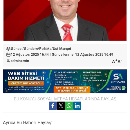
Güncel
/
Gündem
/
Politika
/
Üst Manşet
12 Ağustos 2025 16:44 | Güncellenme: 12 Ağustos 2025 16:49
+
-
A
A
adminersin
BU KONUYU SOSYAL MEDYA HESAPLARINDA PAYLAŞ
Ayrıca Bu Haberi Paylaş: