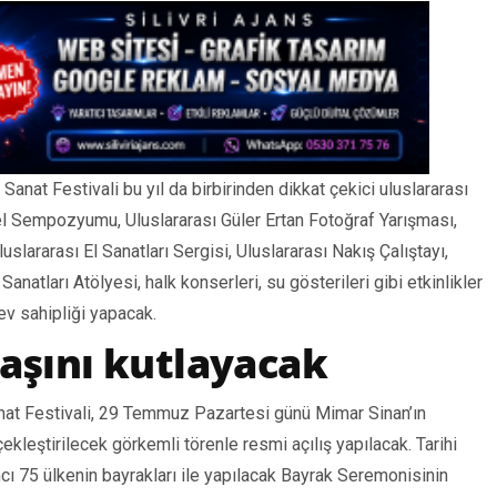
anat Festivali bu yıl da birbirinden dikkat çekici uluslararası
kel Sempozyumu, Uluslararası Güler Ertan Fotoğraf Yarışması,
uslararası El Sanatları Sergisi, Uluslararası Nakış Çalıştayı,
anatları Atölyesi, halk konserleri, su gösterileri gibi etkinlikler
 ev sahipliği yapacak.
yaşını kutlayacak
nat Festivali, 29 Temmuz Pazartesi günü Mimar Sinan’ın
çekleştirilecek görkemli törenle resmi açılış yapılacak. Tarihi
ı 75 ülkenin bayrakları ile yapılacak Bayrak Seremonisinin