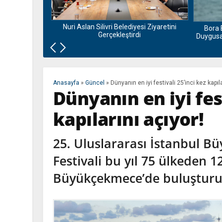
nu ve Bamyası
la Buluşuyor
Nuri Aslan Silivri Belediyesi Ziyaretini
Bora 
Gerçekleştirdi
Duygusal
Anasayfa
»
Güncel
»
Dünyanın en iyi festivali 25’inci kez kapıla
Dünyanın en iyi fest
kapılarını açıyor!
25. Uluslararası İstanbul B
Festivali bu yıl 75 ülkeden 1
Büyükçekmece’de buluşturu