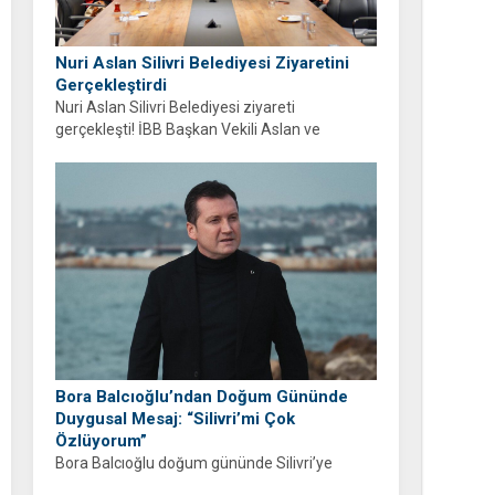
Nuri Aslan Silivri Belediyesi Ziyaretini
Gerçekleştirdi
Nuri Aslan Silivri Belediyesi ziyareti
gerçekleşti! İBB Başkan Vekili Aslan ve
belediye yönetimi Boğluca Deresi ve Gençlik
Merkezi projelerini inceledi.
Bora Balcıoğlu’ndan Doğum Gününde
Duygusal Mesaj: “Silivri’mi Çok
Özlüyorum”
Bora Balcıoğlu doğum gününde Silivri’ye
duyduğu özlemi anlattı. “53 gündür sizlerden