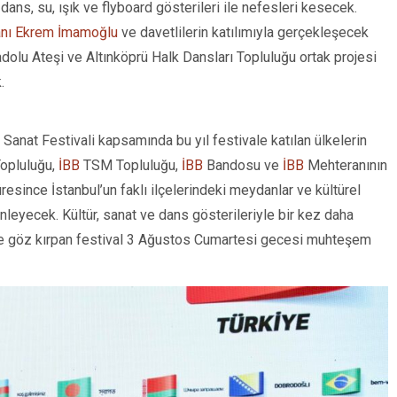
s, su, ışık ve flyboard gösterileri ile nefesleri kesecek.
anı Ekrem İmamoğlu
ve davetlilerin katılımıyla gerçekleşecek
nadolu Ateşi ve Altınköprü Halk Dansları Topluluğu ortak projesi
.
Sanat Festivali kapsamında bu yıl festivale katılan ülkelerin
pluluğu,
İBB
TSM Topluluğu,
İBB
Bandosu ve
İBB
Mehteranının
süresince İstanbul’un faklı ilçelerindeki meydanlar ve kültürel
leyecek. Kültür, sanat ve dans gösterileriyle bir kez daha
üne göz kırpan festival 3 Ağustos Cumartesi gecesi muhteşem