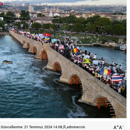
+
-
A
A
 Güncellenme: 21 Temmuz 2024 14:08
adminersin