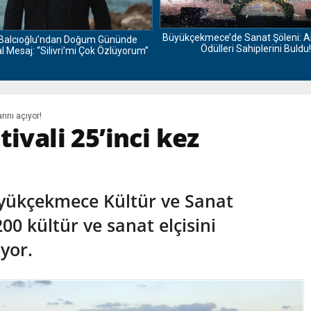
Büyükçekmece’de Sanat Şöleni: A
Balcıoğlu’ndan Doğum Gününde
Ödülleri Sahiplerini Buldu!
 Mesaj: “Silivri’mi Çok Özlüyorum”
rını açıyor!
ivali 25’inci kez
üyükçekmece Kültür ve Sanat
200 kültür ve sanat elçisini
yor.