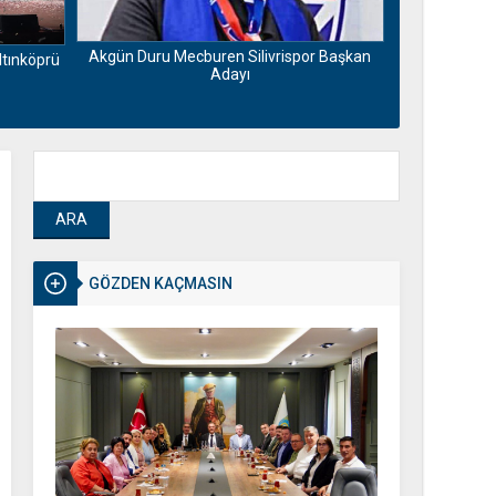
Motorin fiya
Maliyetlerdek
Akgün Duru Mecburen Silivrispor Başkan
ltınköprü
Adayı
GÖZDEN KAÇMASIN