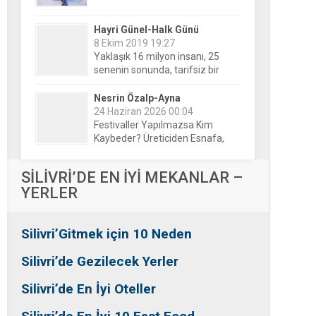
Hayri Günel-Halk Günü
8 Ekim 2019 19:27
Yaklaşık 16 milyon insanı, 25
senenin sonunda, tarifsiz bir
belirsizliğin ortasına bıraktılar!
Nesrin Özalp-Ayna
24 Haziran 2026 00:04
Festivaller Yapılmazsa Kim
Kaybeder? Üreticiden Esnafa,
Silivri’den Mahallelere Uzanan
Büyük Kayıp
Tansu Bayrakdar-Biz diyoruz
SİLİVRİ’DE EN İYİ MEKANLAR –
ki
YERLER
25 Aralık 2015 23:37
Tesadüfe bak!
Silivri’Gitmek için 10 Neden
Ersin Özalp-Gerçekler
2 Temmuz 2026 09:39
Silivri’de Gezilecek Yerler
Silivri’de Uluslararası Halk
Dansları Üzerinden Siyaset Mi
Silivri’de En İyi Oteller
Yapılıyor?