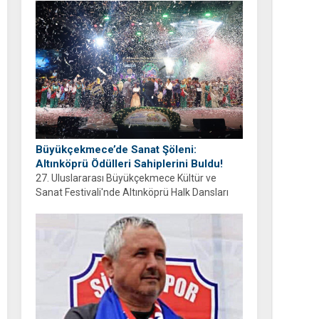
ayrıyım” diyen Balcıoğlu, bir sonraki doğum
gününü ailesi ve hemşehrileriyle birlikte
geçirmeyi diledi.
Büyükçekmece’de Sanat Şöleni:
Altınköprü Ödülleri Sahiplerini Buldu!
27. Uluslararası Büyükçekmece Kültür ve
Sanat Festivali'nde Altınköprü Halk Dansları
Yarışması tamamlandı. Şampiyon Brezilya
oldu!