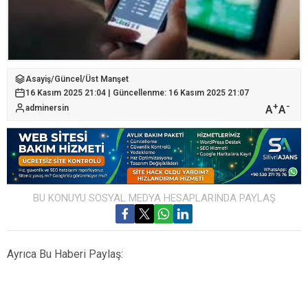
Asayiş
/
Güncel
/
Üst Manşet
16 Kasım 2025 21:04 | Güncellenme: 16 Kasım 2025 21:07
+
-
A
A
adminersin
BU KONUYU SOSYAL MEDYA HESAPLARINDA PAYLAŞ
Ayrıca Bu Haberi Paylaş: