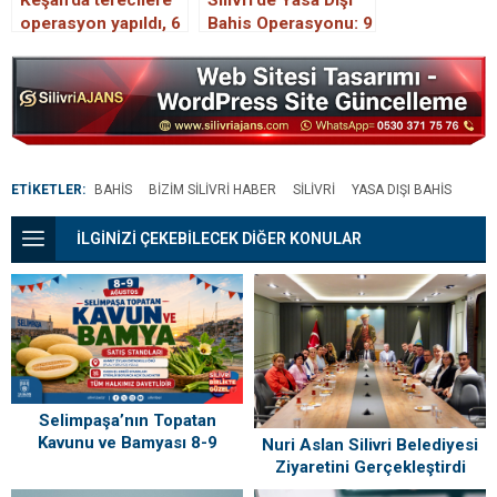
Keşan’da tefecilere
Silivri’de Yasa Dışı
operasyon yapıldı, 6
Bahis Operasyonu: 9
kişi gözaltına alındı
Şüpheli Yakalandı
ETİKETLER:
BAHIS
BIZIM SILIVRI HABER
SILIVRI
YASA DIŞI BAHIS
İLGİNİZİ ÇEKEBİLECEK DİĞER KONULAR
Selimpaşa’nın Topatan
Kavunu ve Bamyası 8-9
Nuri Aslan Silivri Belediyesi
Ağustos’ta Vatandaşlarla
Ziyaretini Gerçekleştirdi
Buluşuyor