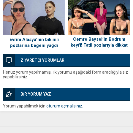
arkadaşından yorum
gecikmedi
Cemre Baysel’in Bodrum
Evrim Alasya’nın bikinili
keyfi! Tatil pozlarıyla dikkat
pozlarına beğeni yağdı
çekti
ZİYARETÇİ YORUMLARI
Henüz yorum yapılmamış. İlk yorumu aşağıdaki form aracılığıyla siz
yapabilirsiniz.
BİR YORUM YAZ
Yorum yapabilmek için
oturum açmalısınız
.