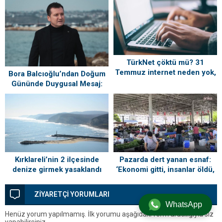
TürkNet çöktü mü? 31
Temmuz internet neden yok,
Bora Balcıoğlu’ndan Doğum
ne zaman gelecek?
Gününde Duygusal Mesaj:
“Silivri’mi Çok Özlüyorum”
Kırklareli’nin 2 ilçesinde
Pazarda dert yanan esnaf:
denize girmek yasaklandı
‘Ekonomi gitti, insanlar öldü,
kefenleyip gömecek adam
lazım’
ZİYARETÇİ YORUMLARI
WhatsApp
Henüz yorum yapılmamış. İlk yorumu aşağıdaki form aracılığıyla siz