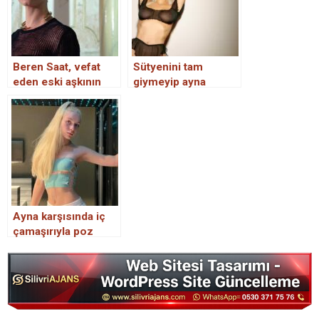
Beren Saat, vefat
Sütyenini tam
eden eski aşkının
giymeyip ayna
doğum gününü
karşısında poz
kutladı, paylaşımdan
veren Kim
çok yazdığı not
Kardashian nefes
dikkat çekti
kesti
Ayna karşısında iç
çamaşırıyla poz
veren Aleyna Tilki’ye
tepki yağıyor! Ünlü
sanatçı fena çıkıştı