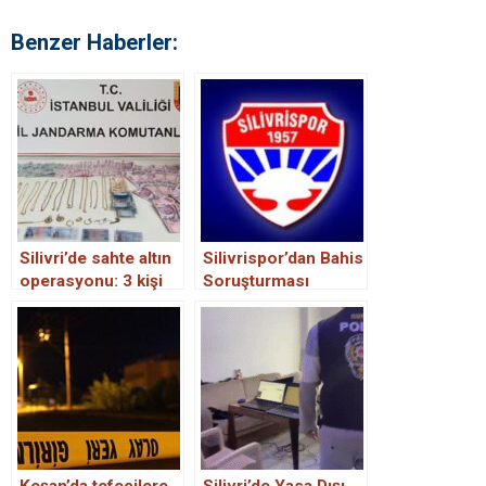
Benzer Haberler:
Silivri’de sahte altın
Silivrispor’dan Bahis
operasyonu: 3 kişi
Soruşturması
gözaltına alındı!
Açıklaması: “Hiçbir
Futbolcumuz Bahis
Faaliyetinde Yer
Almamıştır”