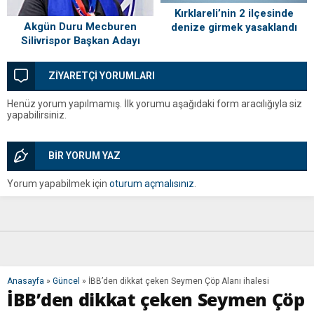
Kırklareli’nin 2 ilçesinde
Akgün Duru Mecburen
denize girmek yasaklandı
Silivrispor Başkan Adayı
ZİYARETÇİ YORUMLARI
Henüz yorum yapılmamış. İlk yorumu aşağıdaki form aracılığıyla siz
yapabilirsiniz.
BİR YORUM YAZ
Yorum yapabilmek için
oturum açmalısınız
.
Anasayfa
»
Güncel
»
İBB’den dikkat çeken Seymen Çöp Alanı ihalesi
İBB’den dikkat çeken Seymen Çöp