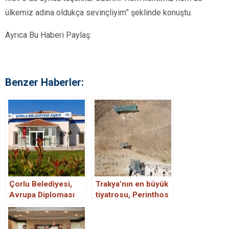
ülkemiz adına oldukça sevinçliyim” şeklinde konuştu.
Ayrıca Bu Haberi Paylaş:
Benzer Haberler:
Çorlu Belediyesi,
Trakya’nın en büyük
Avrupa Diploması
tiyatrosu, Perinthos
Ödülü aldı
Antik Kenti’nde gün
yüzüne çıkıyor