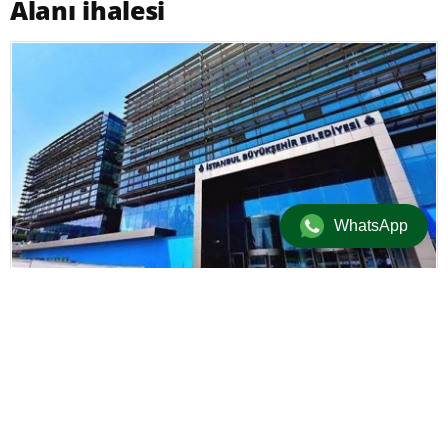
Alanı ihalesi
WhatsApp
Güncel
/
Manşet
12 Aralık 2019 12:51 | Güncellenme: 12 Aralık 2019 12:58
+
-
A
A
adminersin