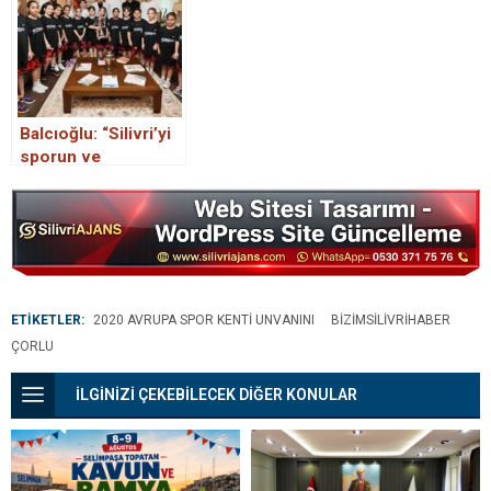
Balcıoğlu: “Silivri’yi
sporun ve
sporcunun kenti
yapma yolundayız”
ETİKETLER:
2020 AVRUPA SPOR KENTI UNVANINI
BIZIMSILIVRIHABER
ÇORLU
İLGİNİZİ ÇEKEBİLECEK DİĞER KONULAR