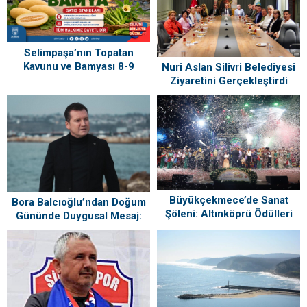
Selimpaşa’nın Topatan
Kavunu ve Bamyası 8-9
Nuri Aslan Silivri Belediyesi
Ağustos’ta Vatandaşlarla
Ziyaretini Gerçekleştirdi
Buluşuyor
Büyükçekmece’de Sanat
Bora Balcıoğlu’ndan Doğum
Şöleni: Altınköprü Ödülleri
Gününde Duygusal Mesaj:
Sahiplerini Buldu!
“Silivri’mi Çok Özlüyorum”