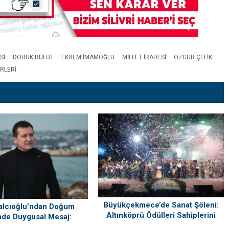
SI
DORUK BULUT
EKREM IMAMOĞLU
MILLET IRADESI
ÖZGÜR ÇELIK
ERLERI
Büyükçekmece’de Sanat Şöleni:
alcıoğlu’ndan Doğum
Altınköprü Ödülleri Sahiplerini
de Duygusal Mesaj:
Buldu!
ri’mi Çok Özlüyorum”