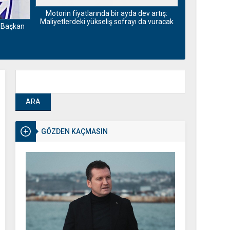
Kırklareli’n
Motorin fiyatlarında bir ayda dev artış:
Maliyetlerdeki yükseliş sofrayı da vuracak
r Başkan
GÖZDEN KAÇMASIN