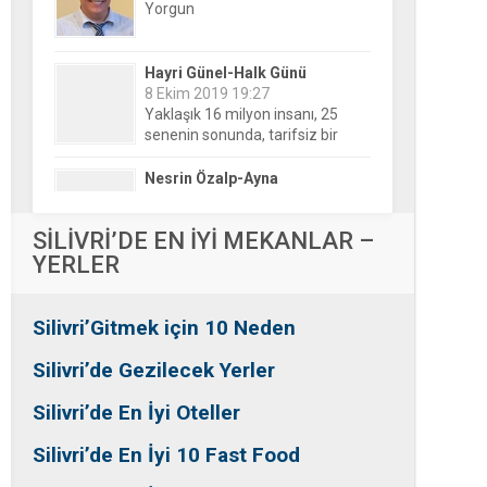
Hayri Günel-Halk Günü
8 Ekim 2019 19:27
Yaklaşık 16 milyon insanı, 25
senenin sonunda, tarifsiz bir
belirsizliğin ortasına bıraktılar!
Nesrin Özalp-Ayna
24 Haziran 2026 00:04
Festivaller Yapılmazsa Kim
Kaybeder? Üreticiden Esnafa,
Silivri’den Mahallelere Uzanan
Büyük Kayıp
Tansu Bayrakdar-Biz diyoruz
SİLİVRİ’DE EN İYİ MEKANLAR –
ki
YERLER
25 Aralık 2015 23:37
Tesadüfe bak!
Silivri’Gitmek için 10 Neden
Ersin Özalp-Gerçekler
2 Temmuz 2026 09:39
Silivri’de Gezilecek Yerler
Silivri’de Uluslararası Halk
Dansları Üzerinden Siyaset Mi
Silivri’de En İyi Oteller
Yapılıyor?
Silivri’de En İyi 10 Fast Food