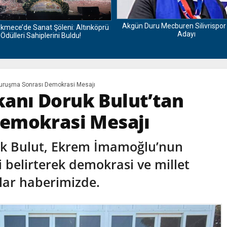
Akgün Duru Mecburen Silivrispo
kmece’de Sanat Şöleni: Altınköprü
Adayı
Ödülleri Sahiplerini Buldu!
n Duruşma Sonrası Demokrasi Mesajı
şkanı Doruk Bulut’tan
emokrasi Mesajı
ruk Bulut, Ekrem İmamoğlu’nun
i belirterek demokrasi ve millet
ylar haberimizde.