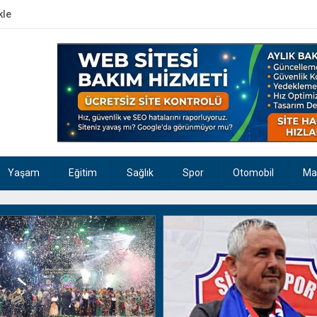
kle
Yaşam
Eğitim
Sağlık
Spor
Otomobil
Ma