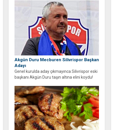
oldu!
Akgün Duru Mecburen Silivrispor Başkan
Adayı
Genel kurulda aday çıkmayınca Silivrispor eski
başkanı Akgün Duru taşın altına elini koydu!
Duru, kulübü sahipsiz bırakmayarak adaylığını
açıkladı.