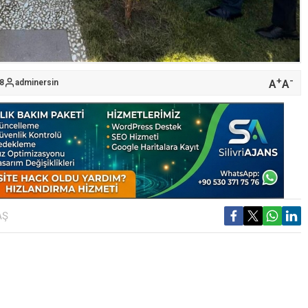
+
-
A
A
58
adminersin
AŞ