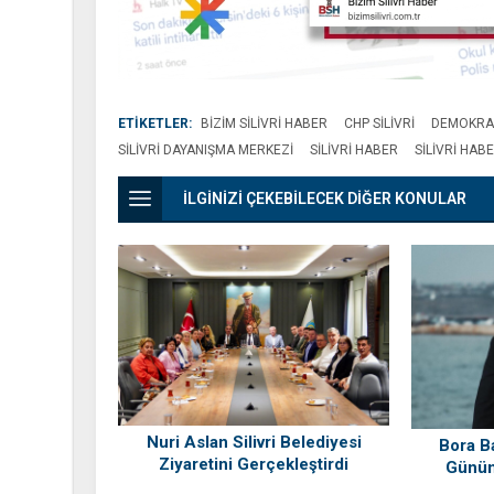
ETİKETLER:
BIZIM SILIVRI HABER
CHP SILIVRI
DEMOKRA
SILIVRI DAYANIŞMA MERKEZI
SILIVRI HABER
SILIVRI HAB
İLGİNİZİ ÇEKEBİLECEK DİĞER KONULAR
Nuri Aslan Silivri Belediyesi
Bora B
Ziyaretini Gerçekleştirdi
Günün
“Siliv