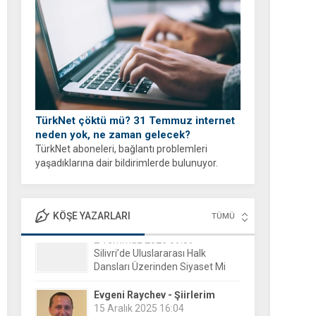
yapabilirsiniz.
TürkNet çöktü mü? 31 Temmuz internet
neden yok, ne zaman gelecek?
TürkNet aboneleri, bağlantı problemleri
yaşadıklarına dair bildirimlerde bulunuyor.
İnternet erişiminde yaşanan yavaşlama veya
tam kesinti durumları sonrası binlerce
kullanıcı, arama motorlarına yönelerek güncel
KÖŞE YAZARLARI
TÜMÜ
durumu öğrenmeye...
Evgeni Raychev - Şiirlerim
15 Aralık 2025 16:04
Yorgun