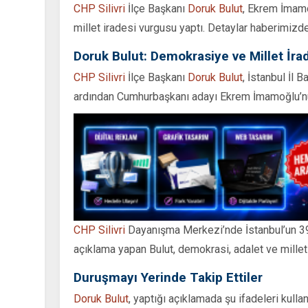
CHP Silivri
İlçe Başkanı
Doruk Bulut
, Ekrem İmamo
millet iradesi vurgusu yaptı. Detaylar haberimizde
Doruk Bulut: Demokrasiye ve Millet İra
CHP Silivri
İlçe Başkanı
Doruk Bulut
, İstanbul İl 
ardından Cumhurbaşkanı adayı Ekrem İmamoğlu’nun y
CHP Silivri
Dayanışma Merkezi’nde İstanbul’un 39 i
açıklama yapan Bulut, demokrasi, adalet ve millet i
Duruşmayı Yerinde Takip Ettiler
Doruk Bulut
, yaptığı açıklamada şu ifadeleri kullan