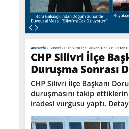
i Ziyaretini
Büyükçe
Bora Balcıoğlu’ndan Doğum Gününde
Duygusal Mesaj: “Silivri’mi Çok Özlüyorum”
Anasayfa
»
Güncel
»
CHP Silivri İlçe Başkanı Doruk Bulut’ta
CHP Silivri İlçe Ba
Duruşma Sonrası D
CHP Silivri İlçe Başkanı Do
duruşmasını takip ettiklerin
iradesi vurgusu yaptı. Deta