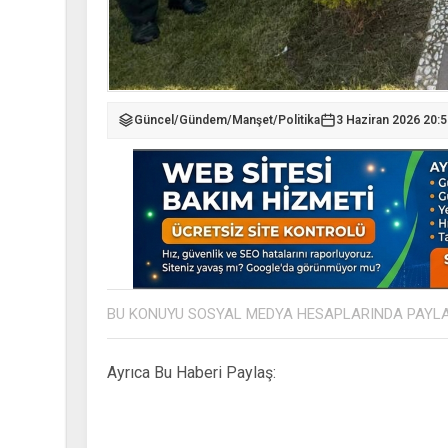
Güncel
/
Gündem
/
Manşet
/
Politika
3 Haziran 2026 20:
BU KONUYU SOSYAL MEDYA HESAPLARINDA PAYL
Ayrıca Bu Haberi Paylaş: