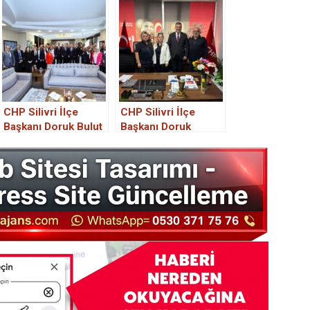
CHP Silivri İlçe
CHP Silivri İlçe
Başkanı Doruk Bulut
Başkanı Doruk
ve Yönetimi,
Bulut’tan Basın
Balcıoğlu’nu Ziyaret
mensuplarına
Etti
Teşekkür