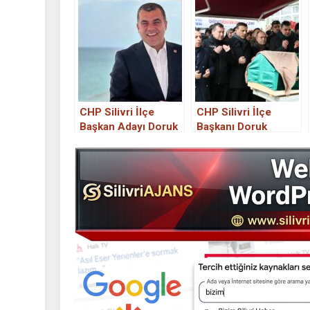
CHP Silivri İlçe
CHP Silivri İlçe
Başkan Adayı Doruk
Başkanı Doruk
Bulut’tan Demokrasi
Bulut’un Acı Günü
Şölenine Davet