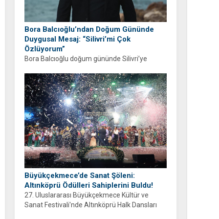
Bora Balcıoğlu’ndan Doğum Gününde
Duygusal Mesaj: “Silivri’mi Çok
Özlüyorum”
Bora Balcıoğlu doğum gününde Silivri’ye
duyduğu özlemi anlattı. “53 gündür sizlerden
ayrıyım” diyen Balcıoğlu, bir sonraki doğum
gününü ailesi ve hemşehrileriyle birlikte
geçirmeyi diledi.
Büyükçekmece’de Sanat Şöleni:
Altınköprü Ödülleri Sahiplerini Buldu!
27. Uluslararası Büyükçekmece Kültür ve
Sanat Festivali'nde Altınköprü Halk Dansları
Yarışması tamamlandı. Şampiyon Brezilya