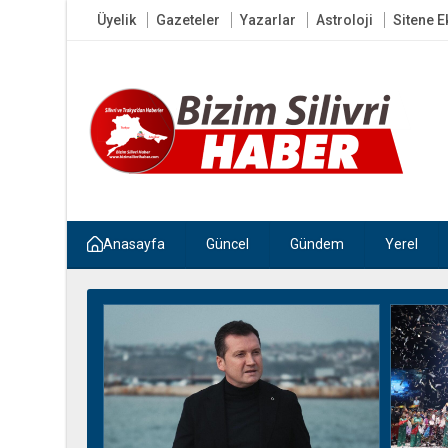
Üyelik
Gazeteler
Yazarlar
Astroloji
Sitene E
Anasayfa
Güncel
Gündem
Yerel