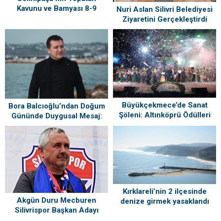
Kavunu ve Bamyası 8-9
Nuri Aslan Silivri Belediyesi
Ağustos’ta Vatandaşlarla
Ziyaretini Gerçekleştirdi
Buluşuyor
Büyükçekmece’de Sanat
Bora Balcıoğlu’ndan Doğum
Şöleni: Altınköprü Ödülleri
Gününde Duygusal Mesaj:
Sahiplerini Buldu!
“Silivri’mi Çok Özlüyorum”
Kırklareli’nin 2 ilçesinde
Akgün Duru Mecburen
denize girmek yasaklandı
Silivrispor Başkan Adayı