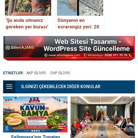
‘Şu anda olmanız
Dünyanın en
gereken yer burası’
esrarengiz yeri: 20
bin kişi kayboldu,
UFO’lar cirit atıyor…
Bermuda Şeytan
Üçgeni’ni
biliyorsunuz peki ya
burası?
ETİKETLER:
AKP SILIVRI
CHP SILIVRI
İLGİNİZİ ÇEKEBİLECEK DİĞER KONULAR
Selimpaşa’nın Topatan