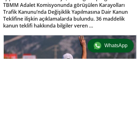
TBMM Adalet Komisyonunda görüşülen Karayolları
Trafik Kanunu’nda Değişiklik Yapılmasına Dair Kanun
Teklifine ilişkin açıklamalarda bulundu. 36 maddelik
kanun teklifi hakkında bilgiler veren …
WhatsApp
Ekonomi
/
Güncel
/
Üst Manşet
30 Mayıs 2025 14:05
adminersin
+
-
A
A