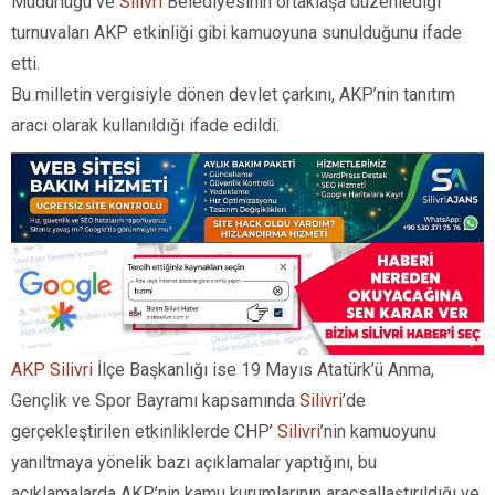
Müdürlüğü ve
Silivri
Belediyesinin ortaklaşa düzenlediği
turnuvaları AKP etkinliği gibi kamuoyuna sunulduğunu ifade
etti.
Bu milletin vergisiyle dönen devlet çarkını, AKP’nin tanıtım
aracı olarak kullanıldığı ifade edildi.
AKP Silivri
İlçe Başkanlığı ise 19 Mayıs Atatürk’ü Anma,
Gençlik ve Spor Bayramı kapsamında
Silivri
’de
gerçekleştirilen etkinliklerde CHP’
Silivri
’nin kamuoyunu
yanıltmaya yönelik bazı açıklamalar yaptığını, bu
açıklamalarda AKP’nin kamu kurumlarının araçsallaştırıldığı ve