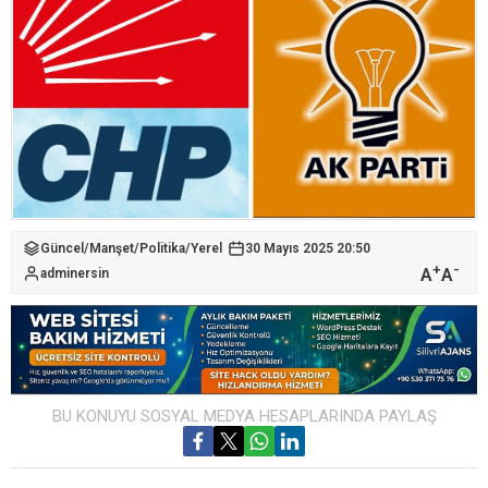
Güncel
/
Manşet
/
Politika
/
Yerel
30 Mayıs 2025 20:50
+
-
A
A
adminersin
BU KONUYU SOSYAL MEDYA HESAPLARINDA PAYLAŞ