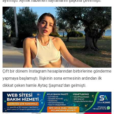
ayırmıştı. Ayrılık haberleri hayranlarını şaşkına çevirmişti.
Çift bir dönem Instagram hesaplarından birbirlerine gönderme
yapmaya başlamıştı. İlişkinin sona ermesinin ardından ilk
dikkat çeken hamle Aytaç Şaşmaz’dan gelmişti.