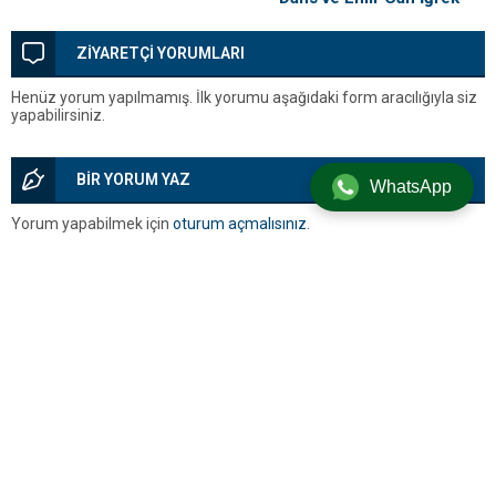
Coşkusu
ZİYARETÇİ YORUMLARI
Henüz yorum yapılmamış. İlk yorumu aşağıdaki form aracılığıyla siz
yapabilirsiniz.
BİR YORUM YAZ
WhatsApp
Yorum yapabilmek için
oturum açmalısınız
.
Silivri’den Son Dakika Haberleri, Silivri Güncel Gelişmeler ve Tüm
Detaylar
Künye
Hakkımızda