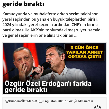
geride bıraktı
Kamuoyunda ve muhalefette erken seçim talebi son
yerel seçimden bu yana en büyük taleplerden birisi.
2024 yılındaki yerel seçimin ardından CHP’nin birinci
parti olması ile AKP’nin toplumdaki meşruiyeti sarsıldı
ve genel seçimlerin öne alınarak bir an …
Gündem
/
Üst Manşet
6 Ağustos 2025 15:42
adminersin
+
-
A
A