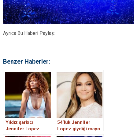
Ayrıca Bu Haberi Paylaş:
Benzer Haberler:
Yıldız şarkıcı
54’lük Jennifer
Jennifer Lopez
Lopez giydiği mayo
çırılçıplak poz verdi
ile şov yaptı: Cesur