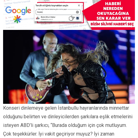
Konseri dinlemeye gelen İstanbullu hayranlarında minnettar
olduğunu belirten ve dinleyicilerden şarkılara eşlik etmelerini
isteyen ABD’li şarkıcı, “Burada olduğum için çok mutluyum.
Çok teşekkürler. İyi vakit geçiriyor muyuz? İyi zaman