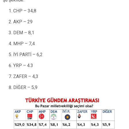
CHP – 34,8
AKP – 29
DEM – 8,1
MHP – 7,4
İYİ PARTİ – 6,2
YRP – 4.3
ZAFER – 4,3
DİĞER – 5,9