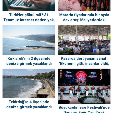
TürkNet çöktü mü? 31
Motorin fiyatlarında bir ayda
Temmuz internet neden yok,
dev artış: Maliyetlerdeki
ne zaman gelecek?
yükseliş sofrayı da vuracak
Kırklareli’nin 2 ilçesinde
Pazarda dert yanan esnaf:
denize girmek yasaklandı
‘Ekonomi gitti, insanlar öldü,
kefenleyip gömecek adam
lazım’
Tekirdağ’ın 4 ilçesinde
denize girmek yasaklandı
Büyükçekmece Festivali’nde
Dans ve Emir Can İğrek