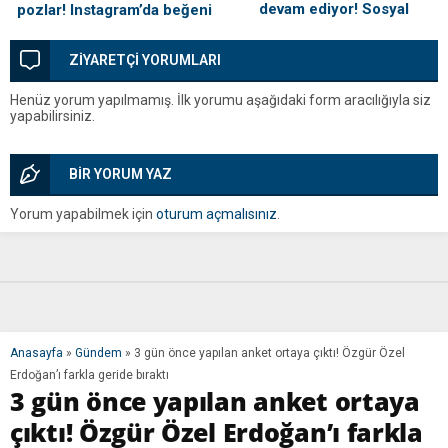
devam ediyor! Sosyal
pozlar! Instagram’da beğeni
medyayı sallayan pozlar
yağdı
ZİYARETÇİ YORUMLARI
Henüz yorum yapılmamış. İlk yorumu aşağıdaki form aracılığıyla siz
yapabilirsiniz.
BİR YORUM YAZ
Yorum yapabilmek için
oturum açmalısınız
.
Anasayfa
»
Gündem
»
3 gün önce yapılan anket ortaya çıktı! Özgür Özel
Erdoğan’ı farkla geride bıraktı
3 gün önce yapılan anket ortaya
çıktı! Özgür Özel Erdoğan’ı farkla