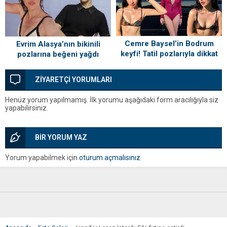
Cemre Baysel’in Bodrum
Evrim Alasya’nın bikinili
keyfi! Tatil pozlarıyla dikkat
pozlarına beğeni yağdı
çekti
ZİYARETÇİ YORUMLARI
Henüz yorum yapılmamış. İlk yorumu aşağıdaki form aracılığıyla siz
yapabilirsiniz.
BİR YORUM YAZ
Yorum yapabilmek için
oturum açmalısınız
.