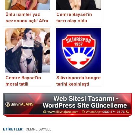
Ünlü isimler yaz
Cemre Baysel’in
sezonunu açtı! Afra
tarzı olay oldu
Saraçoğlu, Cemre
Baysel ve Simay
Barlas’tan plaj
pozları
Cemre Baysel’in
Silivrisporda kongre
moral tatili
tarihi kesinleşti
ETİKETLER:
CEMRE BAYSEL