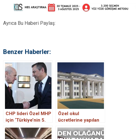
Ayrıca Bu Haberi Paylaş:
Benzer Haberler:
CHP lideri Özel MHP
Özel okul
için ‘Türkiye’nin 5.
ücretlerine yapılan
partisi” demişti: O
zam dudak uçuklattı.
anket ortaya çıktı!