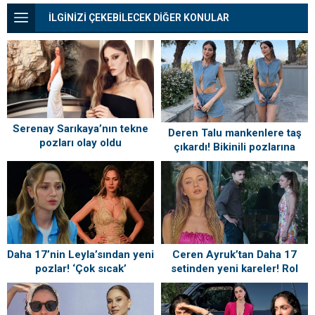
İLGİNİZİ ÇEKEBİLECEK DİĞER KONULAR
Serenay Sarıkaya’nın tekne
Deren Talu mankenlere taş
pozları olay oldu
çıkardı! Bikinili pozlarına
beğeni yağmuru
Daha 17’nin Leyla’sından yeni
Ceren Ayruk’tan Daha 17
pozlar! ‘Çok sıcak’
setinden yeni kareler! Rol
arkadaşından yorum
gecikmedi