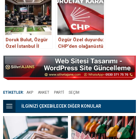
Doruk Bulut, Özgür
Özgür Özel duyurdu:
Özel İstanbul İl
CHP’den olağanüstü
Başkanlığında bir
kurultay kararı
araya geldi.
ETİKETLER:
AKP
ANKET
PARTİ
SEÇIM
İLGİNİZİ ÇEKEBİLECEK DİĞER KONULAR