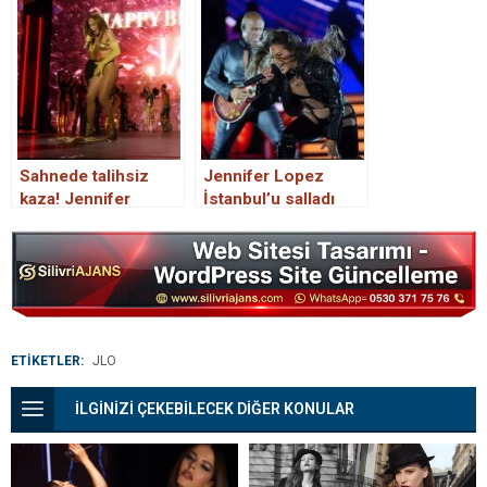
pozlar şaşırttı…
Sahnede talihsiz
Jennifer Lopez
kaza! Jennifer
İstanbul’u salladı
Lopez iç çamaşırıyla
ama yaşananlar
kaldı
etkinliğe gölge
düşürdü
ETİKETLER:
JLO
İLGİNİZİ ÇEKEBİLECEK DİĞER KONULAR