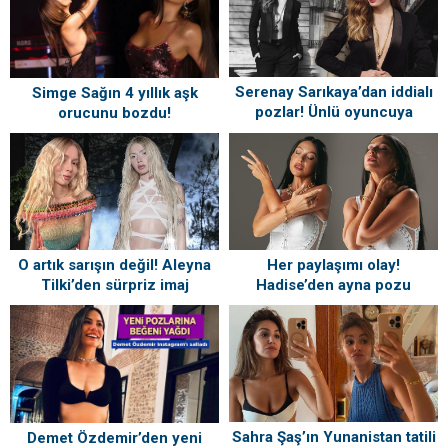
Serenay Sarıkaya’dan iddialı
Simge Sağın 4 yıllık aşk
pozlar! Ünlü oyuncuya
orucunu bozdu!
beğeni yağdı
‘Sevgilimden’ notuyla paylaştı
O artık sarışın değil! Aleyna
Her paylaşımı olay!
Tilki’den sürpriz imaj
Hadise’den ayna pozu
değişikliği: İşte yeni hali
Sahra Şaş’ın Yunanistan tatili
Demet Özdemir’den yeni