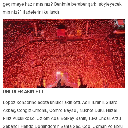
geçirmeye hazır mısınız? Benimle beraber şarkı söyleyecek
misiniz?” ifadelerini kullandı.
ÜNLÜLER AKIN ETTİ
Lopez konserine adeta ünlüler akın etti. Aslı Turanlı, Sitare
Akbaş, Cengiz Orhonlu, Cemre Baysel, Nükhet Duru, Hazal
Filiz Küçükköse, Özlem Ada, Berkay Şahin, Tuva Ünsal, Arzu
Sabancı, Hande Doğandemir, Sahra Şaş, Cedi Osman ve Ebru