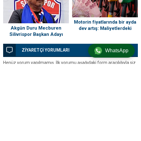
Motorin fiyatlarında bir ayda
Akgün Duru Mecburen
dev artış: Maliyetlerdeki
Silivrispor Başkan Adayı
yükseliş sofrayı da vuracak
ZİYARETÇİ YORUMLARI
WhatsApp
Henüz yorum yapılmamış. İlk yorumu aşağıdaki form aracılığıyla siz
yapabilirsiniz.
BİR YORUM YAZ
Yorum yapabilmek için
oturum açmalısınız
.