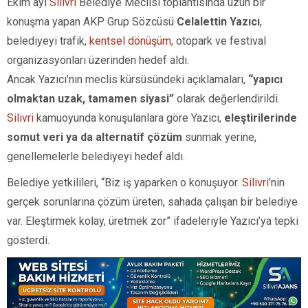
Ekim ayı
Silivri
Belediye Meclisi toplantısında uzun bir
konuşma yapan AKP Grup Sözcüsü
Celalettin Yazıcı
,
belediyeyi trafik,
kentsel dönüşüm
, otopark ve festival
organizasyonları üzerinden hedef aldı.
Ancak Yazıcı’nın meclis kürsüsündeki açıklamaları,
“yapıcı
olmaktan uzak, tamamen siyasi”
olarak değerlendirildi.
Silivri
kamuoyunda konuşulanlara göre Yazıcı,
eleştirilerinde
somut veri ya da alternatif çözüm
sunmak yerine,
genellemelerle belediyeyi hedef aldı.
Belediye yetkilileri, “Biz iş yaparken o konuşuyor.
Silivri
’nin
gerçek sorunlarına çözüm üreten, sahada çalışan bir belediye
var. Eleştirmek kolay, üretmek zor” ifadeleriyle Yazıcı’ya tepki
gösterdi.