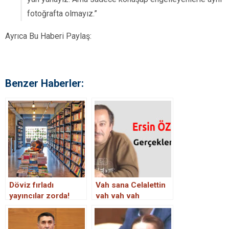
fotoğrafta olmayız.”
Ayrıca Bu Haberi Paylaş:
Benzer Haberler:
Döviz fırladı
Vah sana Celalettin
yayıncılar zorda!
vah vah vah
Kitap üretmek artık
çok zor zamlar üç
katına çıkacak!