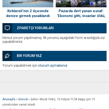
Kırklareli’nin 2 ilçesinde
Pazarda dert yanan esnaf:
denize girmek yasaklandı
‘Ekonomi gitti, insanlar öldü,
kefenleyip gömecek adam
lazım’
ZİYARETÇİ YORUMLARI
Henüz yorum yapılmamış. İlk yorumu aşağıdaki form aracılığıyla siz
yapabilirsiniz.
BİR YORUM YAZ
Yorum yapabilmek için
oturum açmalısınız
.
Anasayfa
»
Güncel
»
Şahin: Murat Yıldız, 10 milyon TL’lik bağış için 19
yöneticiden senet istedi.