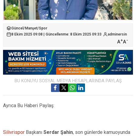
Güncel
/
Manşet
/
Spor
8 Ekim 2025 09:08 | Güncellenme: 8 Ekim 2025 09:33
adminersin
+
-
A
A
BU KONUYU SOSYAL MEDYA HESAPLARINDA PAYLAŞ
Ayrıca Bu Haberi Paylaş:
Silivrispor
Başkanı
Serdar Şahin
, son günlerde kamuoyunda