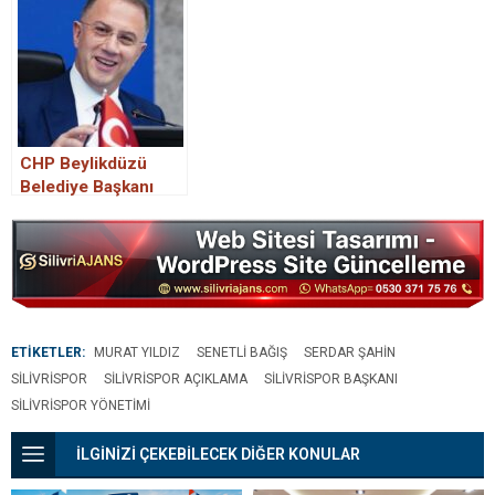
TL’lik Saman ve
Yem Desteği
CHP Beylikdüzü
Belediye Başkanı
adayı Mehmet Murat
Çalık kimdir?
Mehmet Murat Çalık
kaç yaşında, nereli?
ETİKETLER:
MURAT YILDIZ
SENETLI BAĞIŞ
SERDAR ŞAHIN
SILIVRISPOR
SILIVRISPOR AÇIKLAMA
SILIVRISPOR BAŞKANI
SILIVRISPOR YÖNETIMI
İLGİNİZİ ÇEKEBİLECEK DİĞER KONULAR