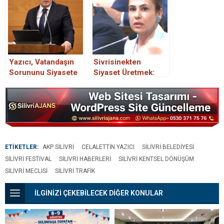
Yazıcı, Vatandaşın
Sivrisinekten
Sorununu Siyasete
Siyaset Üretmek:
Alet Ediyor
Sultan Aşkın’ın
Popülist Konuşması
ETİKETLER:
AKP SILIVRI
CELALETTIN YAZICI
SILIVRI BELEDIYESI
SILIVRI FESTIVAL
SILIVRI HABERLERI
SILIVRI KENTSEL DÖNÜŞÜM
SILIVRI MECLISI
SILIVRI TRAFIK
İLGİNİZİ ÇEKEBİLECEK DİĞER KONULAR