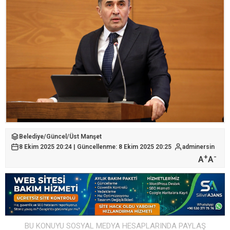
Belediye
/
Güncel
/
Üst Manşet
8 Ekim 2025 20:24 | Güncellenme: 8 Ekim 2025 20:25
adminersin
+
-
A
A
BU KONUYU SOSYAL MEDYA HESAPLARINDA PAYLAŞ