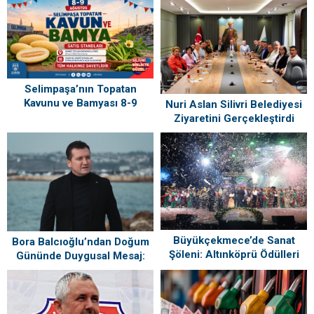
Selimpaşa’nın Topatan
Kavunu ve Bamyası 8-9
Nuri Aslan Silivri Belediyesi
Ağustos’ta Vatandaşlarla
Ziyaretini Gerçekleştirdi
Buluşuyor
Büyükçekmece’de Sanat
Bora Balcıoğlu’ndan Doğum
Şöleni: Altınköprü Ödülleri
Gününde Duygusal Mesaj:
Sahiplerini Buldu!
“Silivri’mi Çok Özlüyorum”