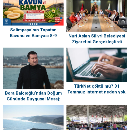
Selimpaşa’nın Topatan
Kavunu ve Bamyası 8-9
Nuri Aslan Silivri Belediyesi
Ağustos’ta Vatandaşlarla
Ziyaretini Gerçekleştirdi
Buluşuyor
TürkNet çöktü mü? 31
Temmuz internet neden yok,
Bora Balcıoğlu’ndan Doğum
ne zaman gelecek?
Gününde Duygusal Mesaj:
“Silivri’mi Çok Özlüyorum”