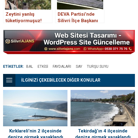
Zeytini yanlış
DEVA Partisi’nde
tüketiyormuşuz!
Silivri İlçe Başkanı
Prof. Dr. Canan
Fatih Demir dahil
Karatay açıkladı:
İstanbul’daki 13 ilçe
Kısır kalırsınız
başkanı istifa etti
ETİKETLER:
BAL
ETKISI
FAYDALARI
SAY
TURŞU SUYU
İLGİNİZİ ÇEKEBİLECEK DİĞER KONULAR
Kırklareli’nin 2 ilçesinde
Tekirdağ’ın 4 ilçesinde
denize girmek yasaklandı
denize girmek yasaklandı