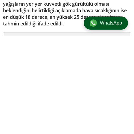
yağışların yer yer kuvvetli gök gürültülü olması
beklendiğini belirtildiği açıklamada hava sıcaklığının ise
en düşük 18 derece, en yüksek 25 derece olacağının
WhatsApp
tahmin edildiği ifade edildi.
Güncel
/
Gündem
/
Üst Manşet
20 Eylül 2024 12:08
adminersin
+
-
A
A