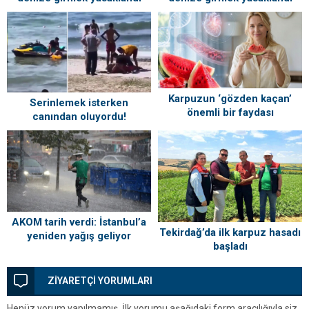
Karpuzun ‘gözden kaçan’
Serinlemek isterken
önemli bir faydası
canından oluyordu!
Cankurtaranlar son anda
kurtardı
AKOM tarih verdi: İstanbul’a
Tekirdağ’da ilk karpuz hasadı
yeniden yağış geliyor
başladı
ZİYARETÇİ YORUMLARI
Henüz yorum yapılmamış. İlk yorumu aşağıdaki form aracılığıyla siz