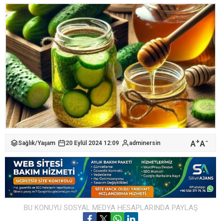
+
-
A
A
Sağlık
/
Yaşam
20 Eylül 2024 12:09
adminersin
BU KONUYU SOSYAL MEDYA HESAPLARINDA PAYLAŞ