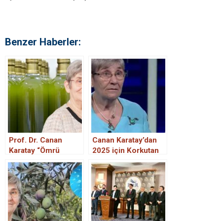
Benzer Haberler:
Prof. Dr. Canan
Canan Karatay’dan
Karatay “Ömrü
2025 için Korkutan
uzatıyor” diyerek
Kehanet! Herkes
tavsiye etti!
Buna Hazırlanıyor…
Zeytinyağını alıp,
evinizin baş
köşesine koyun