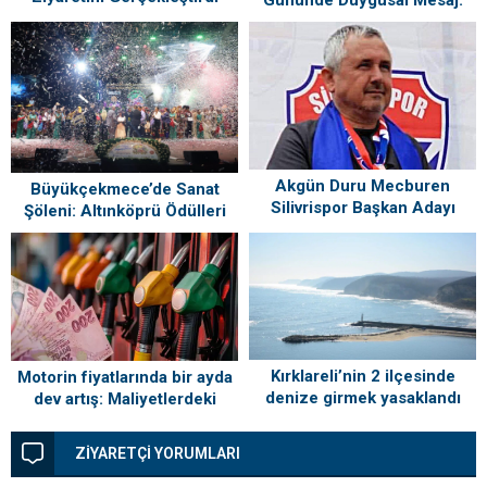
“Silivri’mi Çok Özlüyorum”
Akgün Duru Mecburen
Büyükçekmece’de Sanat
Silivrispor Başkan Adayı
Şöleni: Altınköprü Ödülleri
Sahiplerini Buldu!
Kırklareli’nin 2 ilçesinde
Motorin fiyatlarında bir ayda
denize girmek yasaklandı
dev artış: Maliyetlerdeki
yükseliş sofrayı da vuracak
ZİYARETÇİ YORUMLARI