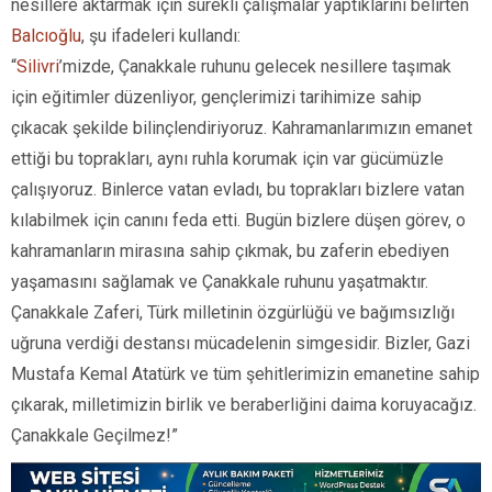
nesillere aktarmak için sürekli çalışmalar yaptıklarını belirten
Balcıoğlu
, şu ifadeleri kullandı:
“
Silivri
’mizde, Çanakkale ruhunu gelecek nesillere taşımak
için eğitimler düzenliyor, gençlerimizi tarihimize sahip
çıkacak şekilde bilinçlendiriyoruz. Kahramanlarımızın emanet
ettiği bu toprakları, aynı ruhla korumak için var gücümüzle
çalışıyoruz. Binlerce vatan evladı, bu toprakları bizlere vatan
kılabilmek için canını feda etti. Bugün bizlere düşen görev, o
kahramanların mirasına sahip çıkmak, bu zaferin ebediyen
yaşamasını sağlamak ve Çanakkale ruhunu yaşatmaktır.
Çanakkale Zaferi, Türk milletinin özgürlüğü ve bağımsızlığı
uğruna verdiği destansı mücadelenin simgesidir. Bizler, Gazi
Mustafa Kemal Atatürk ve tüm şehitlerimizin emanetine sahip
çıkarak, milletimizin birlik ve beraberliğini daima koruyacağız.
Çanakkale Geçilmez!”