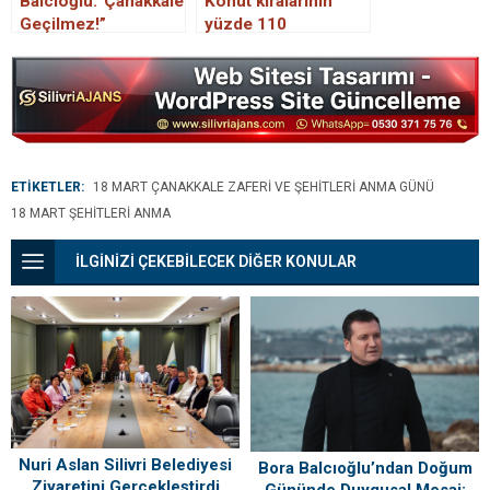
Balcıoğlu:”Çanakkale
Konut kiralarının
Geçilmez!”
yüzde 110
yükseldiği Edirne,
artışta Türkiye
birincisi
ETİKETLER:
18 MART ÇANAKKALE ZAFERI VE ŞEHITLERI ANMA GÜNÜ
18 MART ŞEHITLERI ANMA
İLGİNİZİ ÇEKEBİLECEK DİĞER KONULAR
Nuri Aslan Silivri Belediyesi
Bora Balcıoğlu’ndan Doğum
Ziyaretini Gerçekleştirdi
Gününde Duygusal Mesaj: