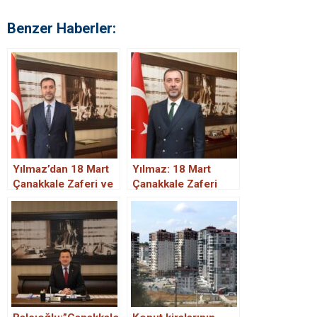
Benzer Haberler:
Yılmaz’dan 18 Mart
Yılmaz: 18 Mart
Çanakkale Zaferi ve
Çanakkale Zaferi
Şehitleri Anma Günü
Türklüğün uyandığı
mesajı
bir öze dönüş
hareketidir.