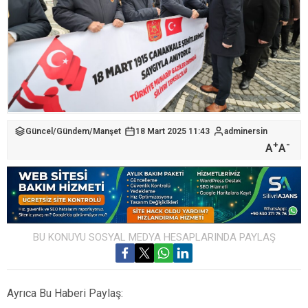
Güncel
/
Gündem
/
Manşet
18 Mart 2025 11:43
adminersin
+
-
A
A
BU KONUYU SOSYAL MEDYA HESAPLARINDA PAYLAŞ
Ayrıca Bu Haberi Paylaş: