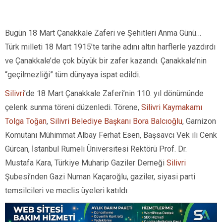
Bugün 18 Mart Çanakkale Zaferi ve Şehitleri Anma Günü…
Türk milleti 18 Mart 1915’te tarihe adını altın harflerle yazdırdı
ve Çanakkale’de çok büyük bir zafer kazandı. Çanakkale’nin
“geçilmezliği” tüm dünyaya ispat edildi.
Silivri
’de 18 Mart Çanakkale Zaferi’nin 110. yıl dönümünde
çelenk sunma töreni düzenledi. Törene,
Silivri Kaymakamı
Tolga Toğan
,
Silivri Belediye Başkanı Bora Balcıoğlu
, Garnizon
Komutanı Mühimmat Albay Ferhat Esen, Başsavcı Vek ili Cenk
Gürcan, İstanbul Rumeli Üniversitesi Rektörü Prof. Dr.
Mustafa Kara, Türkiye Muharip Gaziler Derneği
Silivri
Şubesi’nden Gazi Numan Kaçaroğlu, gaziler, siyasi parti
temsilcileri ve meclis üyeleri katıldı.