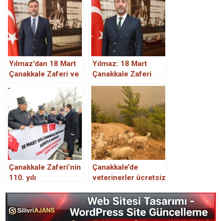
Yılmaz’dan 18 Mart
Yılmaz: 18 Mart
Çanakkale Zaferi ve
Çanakkale Zaferi
Şehitleri Anma Günü
Türklüğün uyandığı
mesajı
bir öze dönüş
hareketidir.
Çanakkale Zaferi’nin
Çanakkale’de
110. yılı
veterinerler ücretsiz
hizmet verecek