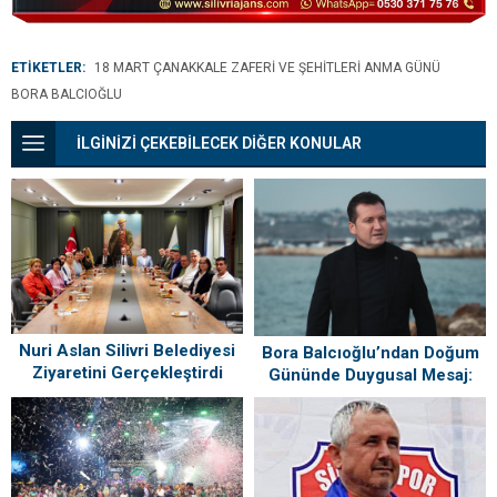
ETİKETLER:
18 MART ÇANAKKALE ZAFERI VE ŞEHITLERI ANMA GÜNÜ
BORA BALCIOĞLU
İLGİNİZİ ÇEKEBİLECEK DİĞER KONULAR
Nuri Aslan Silivri Belediyesi
Bora Balcıoğlu’ndan Doğum
Ziyaretini Gerçekleştirdi
Gününde Duygusal Mesaj:
“Silivri’mi Çok Özlüyorum”