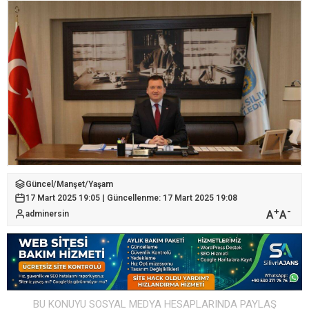
Güncel
/
Manşet
/
Yaşam
17 Mart 2025 19:05 | Güncellenme: 17 Mart 2025 19:08
+
-
A
A
adminersin
BU KONUYU SOSYAL MEDYA HESAPLARINDA PAYLAŞ