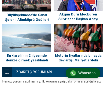
Akgün Duru Mecburen
Büyükçekmece’de Sanat
Silivrispor Başkan Adayı
Şöleni: Altınköprü Ödülleri
Sahiplerini Buldu!
Kırklareli’nin 2 ilçesinde
Motorin fiyatlarında bir ayda
denize girmek yasaklandı
dev artış: Maliyetlerdeki
yükseliş sofrayı da vuracak
ZİYARETÇİ YORUMLARI
WhatsApp
Henüz yorum yapılmamış. İlk yorumu aşağıdaki form aracılığıyla siz
yapabilirsiniz.
BİR YORUM YAZ