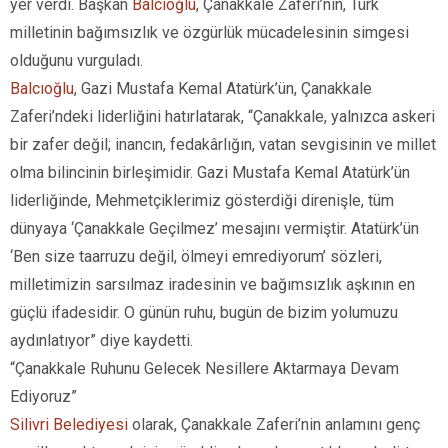
yer verdi. Başkan
Balcıoğlu
, Çanakkale Zaferi’nin, Türk
milletinin bağımsızlık ve özgürlük mücadelesinin simgesi
olduğunu vurguladı.
Balcıoğlu
, Gazi Mustafa Kemal Atatürk’ün, Çanakkale
Zaferi’ndeki liderliğini hatırlatarak, “Çanakkale, yalnızca askeri
bir zafer değil; inancın, fedakârlığın, vatan sevgisinin ve millet
olma bilincinin birleşimidir. Gazi Mustafa Kemal Atatürk’ün
liderliğinde, Mehmetçiklerimiz gösterdiği direnişle, tüm
dünyaya ‘Çanakkale Geçilmez’ mesajını vermiştir. Atatürk’ün
‘Ben size taarruzu değil, ölmeyi emrediyorum’ sözleri,
milletimizin sarsılmaz iradesinin ve bağımsızlık aşkının en
güçlü ifadesidir. O günün ruhu, bugün de bizim yolumuzu
aydınlatıyor” diye kaydetti.
“Çanakkale Ruhunu Gelecek Nesillere Aktarmaya Devam
Ediyoruz”
Silivri Belediyesi
olarak, Çanakkale Zaferi’nin anlamını genç