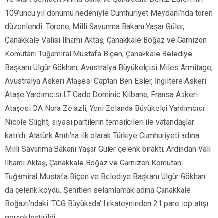
109’uncu yıl dönümü nedeniyle Cumhuriyet Meydanı’nda tören
düzenlendi. Törene, Milli Savunma Bakanı Yaşar Güler,
Çanakkale Valisi İlhami Aktaş, Çanakkale Boğaz ve Garnizon
Komutanı Tuğamiral Mustafa Biçen, Çanakkale Belediye
Başkanı Ülgür Gökhan, Avustralya Büyükelçisi Miles Armitage,
Avustralya Askeri Ataşesi Captan Ben Esler, İngiltere Askeri
Ataşe Yardımcısı LT Cade Dominic Kilbane, Fransa Askeri
Ataşesi DA Nora Zelazli, Yeni Zelanda Büyükelçi Yardımcısı
Nicole Slight, siyasi partilerin temsilcileri ile vatandaşlar
katıldı. Atatürk Anıtı’na ilk olarak Türkiye Cumhuriyeti adına
Milli Savunma Bakanı Yaşar Güler çelenk bıraktı. Ardından Vali
İlhami Aktaş, Çanakkale Boğaz ve Garnizon Komutanı
Tuğamiral Mustafa Biçen ve Belediye Başkanı Ülgür Gökhan
da çelenk koydu. Şehitleri selamlamak adına Çanakkale
Boğazı’ndaki ‘TCG Büyükada’ fırkateyninden 21 pare top atışı
gerçekleştirildi.