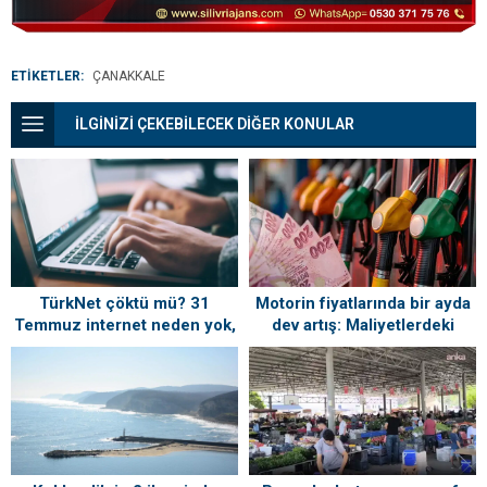
ETİKETLER:
ÇANAKKALE
İLGİNİZİ ÇEKEBİLECEK DİĞER KONULAR
TürkNet çöktü mü? 31
Motorin fiyatlarında bir ayda
Temmuz internet neden yok,
dev artış: Maliyetlerdeki
ne zaman gelecek?
yükseliş sofrayı da vuracak