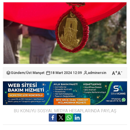
+
-
A
A
Gündem
/
Üst Manşet
18 Mart 2024 12:09
adminersin
BU KONUYU SOSYAL MEDYA HESAPLARINDA PAYLAŞ