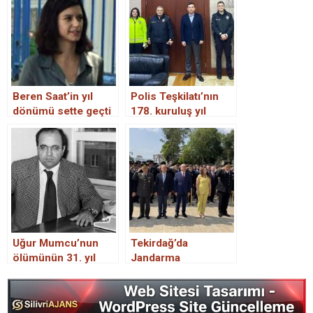
Beren Saat’in yıl
Polis Teşkilatı’nın
dönümü sette geçti
178. kuruluş yıl
dönümü kutlanıyor
Uğur Mumcu’nun
Tekirdağ’da
ölümünün 31. yıl
Jandarma
dönümü
Teşkilatının 186.
kuruluş yıl dönümü
kutlandı