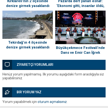
Kırklareli’nin 2 ilçesinde
Pazarda dert yanan esnaf:
denize girmek yasaklandı
‘Ekonomi gitti, insanlar öldü,
kefenleyip gömecek adam
lazım’
Tekirdağ’ın 4 ilçesinde
denize girmek yasaklandı
Büyükçekmece Festivali’nde
Dans ve Emir Can İğrek
Coşkusu
ZİYARETÇİ YORUMLARI
Henüz yorum yapılmamış. İlk yorumu aşağıdaki form aracılığıyla siz
yapabilirsiniz.
BİR YORUM YAZ
Yorum yapabilmek için
oturum açmalısınız
.