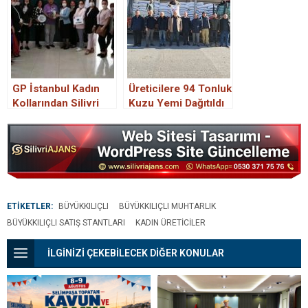
GP İstanbul Kadın
Üreticilere 94 Tonluk
Kollarından Silivri
Kuzu Yemi Dağıtıldı
İlçe Kadın Kollarına
ziyaret
ETİKETLER:
BÜYÜKKILIÇLI
BÜYÜKKILIÇLI MUHTARLIK
BÜYÜKKILIÇLI SATIŞ STANTLARI
KADIN ÜRETICILER
İLGİNİZİ ÇEKEBİLECEK DİĞER KONULAR