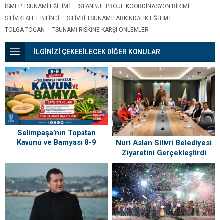
İSMEP TSUNAMI EĞITIMI
İSTANBUL PROJE KOORDINASYON BIRIMI
SILIVRI AFET BILINCI
SILIVRI TSUNAMI FARKINDALIK EĞITIMI
TOLGA TOĞAN
TSUNAMI RISKINE KARŞI ÖNLEMLER
İLGİNİZİ ÇEKEBİLECEK DİĞER KONULAR
Selimpaşa’nın Topatan
Kavunu ve Bamyası 8-9
Nuri Aslan Silivri Belediyesi
Ağustos’ta Vatandaşlarla
Ziyaretini Gerçekleştirdi
Buluşuyor