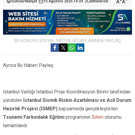
+
-
A
A
Güncel
/
Manşet
15 Ağustos 2025 14:33
adminersin
BU KONUYU SOSYAL MEDYA HESAPLARINDA PAYLAŞ
Ayrıca Bu Haberi Paylaş:
İstanbul Valiliği İstanbul Proje Koordinasyon Birimi tarafından
yürütülen
İstanbul Sismik Riskin Azaltılması ve Acil Durum
Hazırlık Projesi (İSMEP)
kapsamında gerçekleştirilen
Tsunami Farkındalık Eğitimi
programının
Silivri
oturumu
tamamlandı.