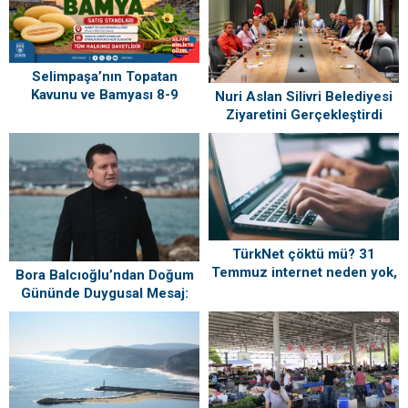
Selimpaşa’nın Topatan
Kavunu ve Bamyası 8-9
Nuri Aslan Silivri Belediyesi
Ağustos’ta Vatandaşlarla
Ziyaretini Gerçekleştirdi
Buluşuyor
TürkNet çöktü mü? 31
Temmuz internet neden yok,
Bora Balcıoğlu’ndan Doğum
ne zaman gelecek?
Gününde Duygusal Mesaj:
“Silivri’mi Çok Özlüyorum”