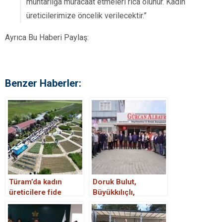
muhtarlığa müracaat etmeleri rica olunur. Kadın
üreticilerimize öncelik verilecektir.”
Ayrıca Bu Haberi Paylaş:
Benzer Haberler:
Türam’da kadın
Doruk Bulut,
üreticilere fide
Büyükkılıçlı,
dağıtımı
Büyükçavuşlu ve
Değirmenköy’deydi.