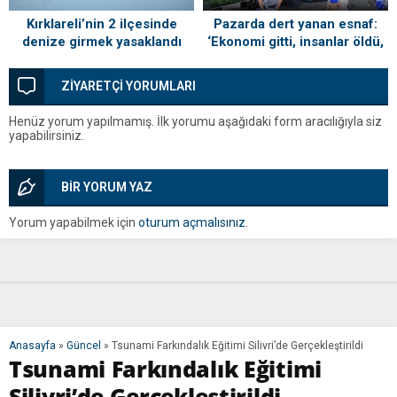
Kırklareli’nin 2 ilçesinde
Pazarda dert yanan esnaf:
denize girmek yasaklandı
‘Ekonomi gitti, insanlar öldü,
kefenleyip gömecek adam
lazım’
ZİYARETÇİ YORUMLARI
Henüz yorum yapılmamış. İlk yorumu aşağıdaki form aracılığıyla siz
yapabilirsiniz.
BİR YORUM YAZ
Yorum yapabilmek için
oturum açmalısınız
.
Anasayfa
»
Güncel
»
Tsunami Farkındalık Eğitimi Silivri’de Gerçekleştirildi
Tsunami Farkındalık Eğitimi
Silivri’de Gerçekleştirildi