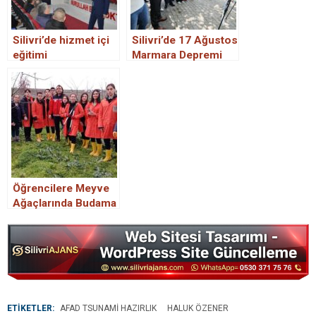
Silivri’de hizmet içi
Silivri’de 17 Ağustos
eğitimi
Marmara Depremi
Anma ve Farkındalık
Etkinliği
Öğrencilere Meyve
Ağaçlarında Budama
Eğitimi düzenlendi.
ETİKETLER:
AFAD TSUNAMI HAZIRLIK
HALUK ÖZENER