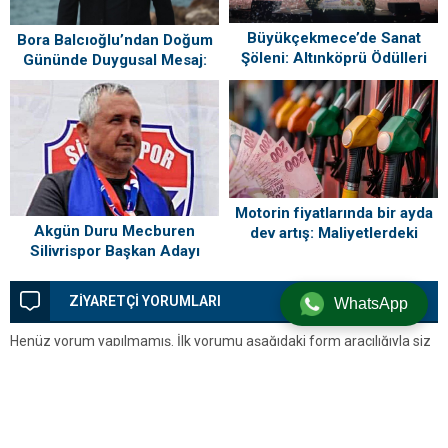
Büyükçekmece’de Sanat
Bora Balcıoğlu’ndan Doğum
Şöleni: Altınköprü Ödülleri
Gününde Duygusal Mesaj:
Sahiplerini Buldu!
“Silivri’mi Çok Özlüyorum”
Motorin fiyatlarında bir ayda
Akgün Duru Mecburen
dev artış: Maliyetlerdeki
Silivrispor Başkan Adayı
yükseliş sofrayı da vuracak
ZİYARETÇİ YORUMLARI
WhatsApp
Henüz yorum yapılmamış. İlk yorumu aşağıdaki form aracılığıyla siz
yapabilirsiniz.
BİR YORUM YAZ