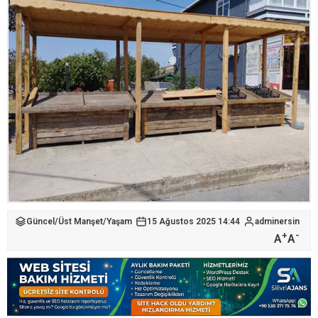
Güncel
/
Üst Manşet
/
Yaşam
15 Ağustos 2025 14:44
adminersin
+
-
A
A