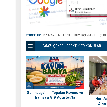
ETİKETLER:
BAŞKAN
BELEDIYE
BÜYÜKÇEKMECE
ÇEBI
İLGİNİZİ ÇEKEBİLECEK DİĞER KONULAR
Selimpaşa’nın Topatan Kavunu ve
Bamyası 8-9 Ağustos’ta
Nuri As
Vatandaşlarla Buluşuyor
Ziyar