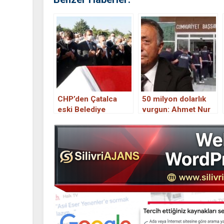
CHP’den Çatalca
50 milyon dolarlık
eski Belediye
vurgun: Ahmet Nur
Başkanı Cem Kara’ya
Çebi’nin fabrikasını
son görev
dolandıran 4 kişi
tutuklandı