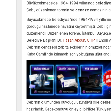
Büyükçekmece’de 1984-1994 yıllarında
belediye
Çebi, düzenlenen törenin ve
cenaze
namazının ar
Büyüçekmece Belediyesi’nde 1984-1994 yıllarında
gördüğü hastanede hayatını kaybetmişti. Çebi iç
düzenlendi. Düzenlenen törene, İstanbul Büyük
Belediye Başkanı Dr.
Hasan Akgün
,
CHP
’li Engin 
Çebi’nin cenazesi zabıta ekiplerinin omuzlarında 
Kuba Camii’nde kılınarak son yolcuğuna uğurlandı
Çebi’nin ölümünden duyduğu üzüntüyü dile getiren
hazırladık. Gecekonduyu önleyici birlikte Türkiye’