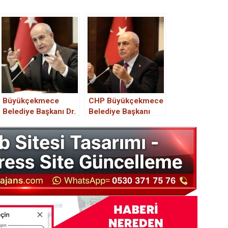
Büyükçekmece
CHP Büyükçekmece
Belediye Başkanı Dr.
Belediye Başkanı
Akgün: Nasıl
adayı Hasan Akgün
yaparsanız yapın
kimdir? Hasan
yeter ki planları
Akgün kaç yaşında,
çıkartın
nereli?