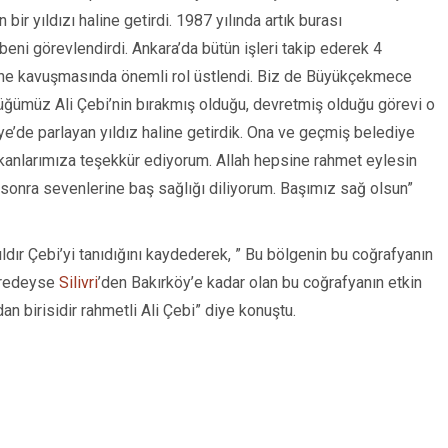
ir yıldızı haline getirdi. 1987 yılında artık burası
i görevlendirdi. Ankara’da bütün işleri takip ederek 4
e kavuşmasında önemli rol üstlendi. Biz de Büyükçekmece
ğümüz Ali Çebi’nin bırakmış olduğu, devretmiş olduğu görevi o
’de parlayan yıldız haline getirdik. Ona ve geçmiş belediye
şkanlarımıza teşekkür ediyorum. Allah hepsine rahmet eylesin
 sonra sevenlerine baş sağlığı diliyorum. Başımız sağ olsun”
dır Çebi’yi tanıdığını kaydederek, ” Bu bölgenin bu coğrafyanın
 neredeyse
Silivri
’den Bakırköy’e kadar olan bu coğrafyanın etkin
an birisidir rahmetli Ali Çebi” diye konuştu.