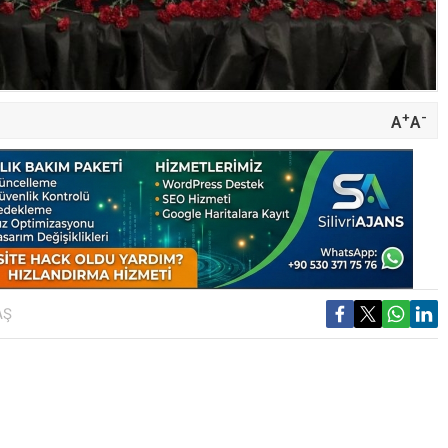
+
-
A
A
AŞ