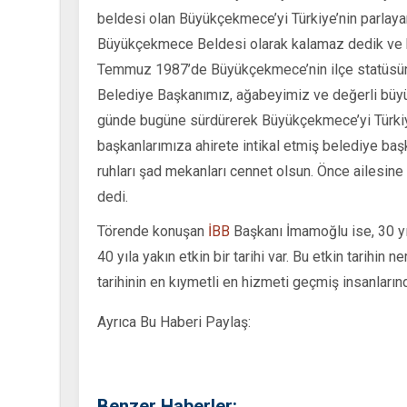
beldesi olan Büyükçekmece’yi Türkiye’nin parlayan b
Büyükçekmece Beldesi olarak kalamaz dedik ve ben
Temmuz 1987’de Büyükçekmece’nin ilçe statüsün
Belediye Başkanımız, ağabeyimiz ve değerli büyü
günde bugüne sürdürerek Büyükçekmece’yi Türkiye
başkanlarımıza ahirete intikal etmiş belediye ba
ruhları şad mekanları cennet olsun. Önce ailesine
dedi.
Törende konuşan
İBB
Başkanı İmamoğlu ise, 30 yıl
40 yıla yakın etkin bir tarihi var. Bu etkin tarihin
tarihinin en kıymetli en hizmeti geçmiş insanlarınd
Ayrıca Bu Haberi Paylaş:
Benzer Haberler: