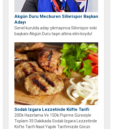
Akgün Duru Mecburen Silivrispor Başkan
Adayı
Genel kurulda aday çıkmayınca Silivrispor eski
başkanı Akgün Duru taşın altına elini koydu!
Duru, kulübü sahipsiz bırakmayarak adaylığını
açıkladı.
Sodalı Izgara Lezzetinde Köfte Tarifi
20Dk Hazırlama Ve 15Dk Pişirme Süresiyle
Toplam 35 Dakikada Sodalı Izgara Lezzetinde
Köfte Tarifi Nasıl Yapılır Tarifimizde Görün.