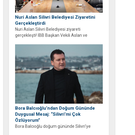
Nuri Aslan Silivri Belediyesi Ziyaretini
Gerçekleştirdi
Nuri Aslan Silivri Belediyesi ziyareti
gerçekleşti! İBB Başkan Vekili Aslan ve
belediye yönetimi Boğluca Deresi ve Gençlik
Merkezi projelerini inceledi.
Bora Balcıoğlu’ndan Doğum Gününde
Duygusal Mesaj: “Silivri’mi Çok
Özlüyorum”
Bora Balcıoğlu doğum gününde Silivri’ye
duyduğu özlemi anlattı. “53 gündür sizlerden