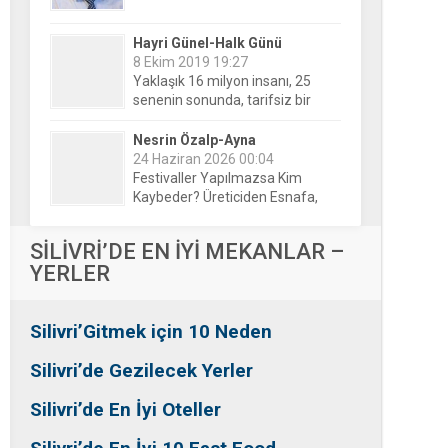
Hayri Günel-Halk Günü
8 Ekim 2019 19:27
Yaklaşık 16 milyon insanı, 25
senenin sonunda, tarifsiz bir
belirsizliğin ortasına bıraktılar!
Nesrin Özalp-Ayna
24 Haziran 2026 00:04
Festivaller Yapılmazsa Kim
Kaybeder? Üreticiden Esnafa,
Silivri’den Mahallelere Uzanan
Büyük Kayıp
Tansu Bayrakdar-Biz diyoruz
SİLİVRİ’DE EN İYİ MEKANLAR –
ki
YERLER
25 Aralık 2015 23:37
Tesadüfe bak!
Silivri’Gitmek için 10 Neden
Ersin Özalp-Gerçekler
2 Temmuz 2026 09:39
Silivri’de Gezilecek Yerler
Silivri’de Uluslararası Halk
Dansları Üzerinden Siyaset Mi
Silivri’de En İyi Oteller
Yapılıyor?