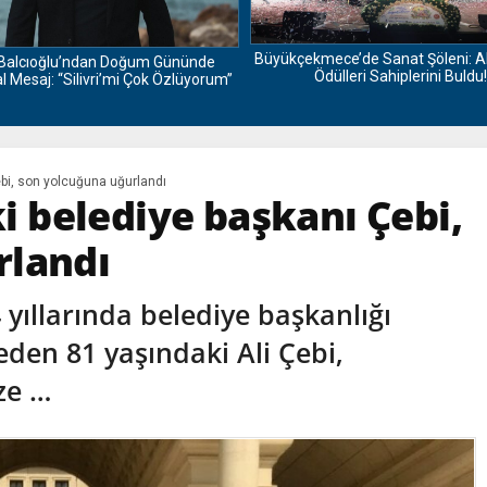
Büyükçekmece’de Sanat Şöleni: A
Balcıoğlu’ndan Doğum Gününde
Ödülleri Sahiplerini Buldu!
 Mesaj: “Silivri’mi Çok Özlüyorum”
bi, son yolcuğuna uğurlandı
 belediye başkanı Çebi,
rlandı
ıllarında belediye başkanlığı
den 81 yaşındaki Ali Çebi,
ze …