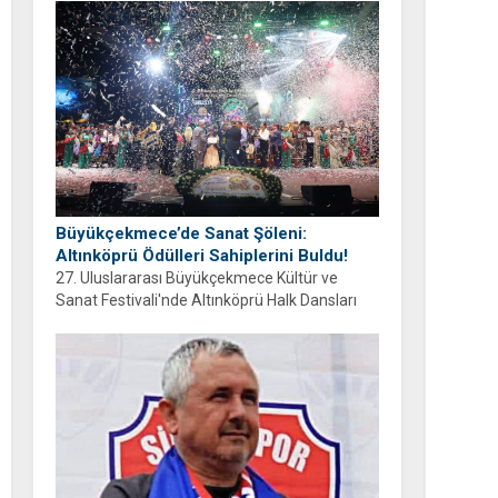
ayrıyım” diyen Balcıoğlu, bir sonraki doğum
gününü ailesi ve hemşehrileriyle birlikte
geçirmeyi diledi.
Büyükçekmece’de Sanat Şöleni:
Altınköprü Ödülleri Sahiplerini Buldu!
27. Uluslararası Büyükçekmece Kültür ve
Sanat Festivali'nde Altınköprü Halk Dansları
Yarışması tamamlandı. Şampiyon Brezilya
oldu!