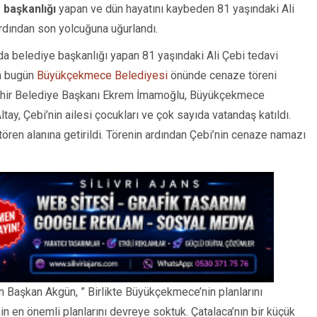
 başkanlığı
yapan ve dün hayatını kaybeden 81 yaşındaki Ali
dından son yolcuğuna uğurlandı.
 belediye başkanlığı yapan 81 yaşındaki Ali Çebi tedavi
in bugün
Büyükçekmece Belediyesi
önünde cenaze töreni
şehir Belediye Başkanı Ekrem İmamoğlu, Büyükçekmece
Altay, Çebi’nin ailesi çocukları ve çok sayıda vatandaş katıldı.
tören alanına getirildi. Törenin ardından Çebi’nin cenaze namazı
.
 Başkan Akgün, ” Birlikte Büyükçekmece’nin planlarını
nin en önemli planlarını devreye soktuk. Çatalaca’nın bir küçük