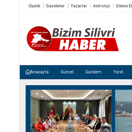
Üyelik
Gazeteler
Yazarlar
Astroloji
Sitene E
Anasayfa
Güncel
Gündem
Yerel