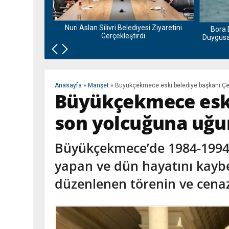
nu ve Bamyası
la Buluşuyor
Nuri Aslan Silivri Belediyesi Ziyaretini
Bora 
Gerçekleştirdi
Duygusal
Anasayfa
»
Manşet
»
Büyükçekmece eski belediye başkanı Çe
Büyükçekmece eski
son yolcuğuna uğu
Büyükçekmece’de 1984-1994 y
yapan ve dün hayatını kaybe
düzenlenen törenin ve cena