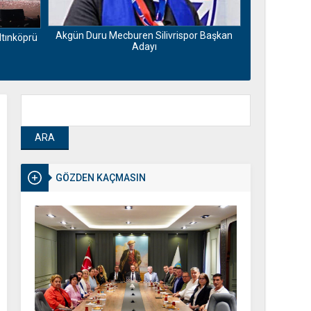
Motorin fiya
Maliyetlerdek
Akgün Duru Mecburen Silivrispor Başkan
ltınköprü
Adayı
GÖZDEN KAÇMASIN