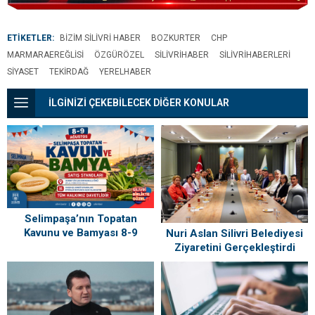
7’den büyük deprem
olacağını gösteriyor
ETİKETLER:
BIZIM SILIVRI HABER
BOZKURTER
CHP
MARMARAEREĞLISI
ÖZGÜRÖZEL
SILIVRIHABER
SILIVRIHABERLERI
SIYASET
TEKIRDAĞ
YERELHABER
İLGİNİZİ ÇEKEBİLECEK DİĞER KONULAR
Selimpaşa’nın Topatan
Kavunu ve Bamyası 8-9
Nuri Aslan Silivri Belediyesi
Ağustos’ta Vatandaşlarla
Ziyaretini Gerçekleştirdi
Buluşuyor