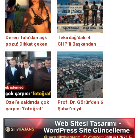
Deren Talu’dan aşk
Tekirdağ’daki 4
pozu! Dikkat çeken
CHP’li Başkandan
saat detayı…
Dikkat Çeken
Açıklama
Özel’e saldırıda çok
Prof. Dr. Görür’den 6
çarpıcı ‘fotoğraf’
Şubat’ın yıl
detayı: Dikkat
dönümünde
çekmek istemedi
korkutan açıklama:
Bütün veriler
Marmara Denizi’nde