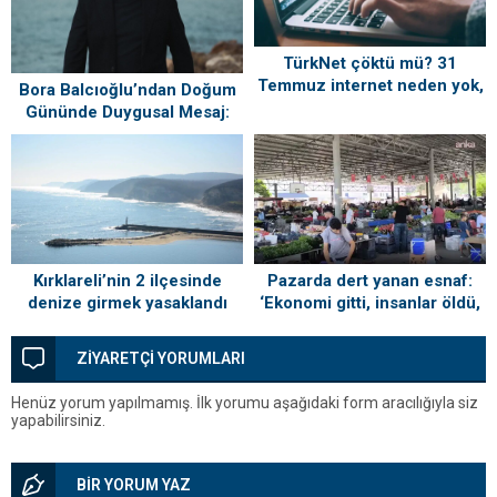
TürkNet çöktü mü? 31
Temmuz internet neden yok,
Bora Balcıoğlu’ndan Doğum
ne zaman gelecek?
Gününde Duygusal Mesaj:
“Silivri’mi Çok Özlüyorum”
Kırklareli’nin 2 ilçesinde
Pazarda dert yanan esnaf:
denize girmek yasaklandı
‘Ekonomi gitti, insanlar öldü,
kefenleyip gömecek adam
lazım’
ZİYARETÇİ YORUMLARI
Henüz yorum yapılmamış. İlk yorumu aşağıdaki form aracılığıyla siz
yapabilirsiniz.
BİR YORUM YAZ