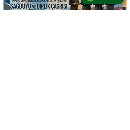
Güncel
/
Politika
/
Üst Manşet
26 Mayıs 2026 08:22
adminersin
+
-
A
A
BU KONUYU SOSYAL MEDYA HESAPLARINDA PAYLAŞ
Ayrıca Bu Haberi Paylaş: