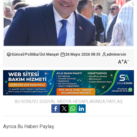
Güncel
/
Politika
/
Üst Manşet
26 Mayıs 2026 08:35
adminersin
+
-
A
A
BU KONUYU SOSYAL MEDYA HESAPLARINDA PAYLAŞ
Ayrıca Bu Haberi Paylaş: