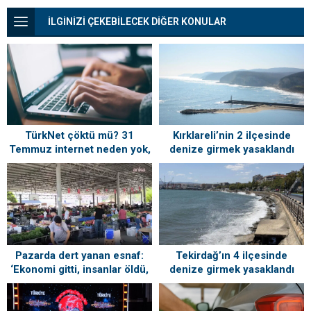
İLGİNİZİ ÇEKEBİLECEK DİĞER KONULAR
TürkNet çöktü mü? 31
Kırklareli’nin 2 ilçesinde
Temmuz internet neden yok,
denize girmek yasaklandı
ne zaman gelecek?
Tekirdağ’ın 4 ilçesinde
Pazarda dert yanan esnaf:
denize girmek yasaklandı
‘Ekonomi gitti, insanlar öldü,
kefenleyip gömecek adam
lazım’