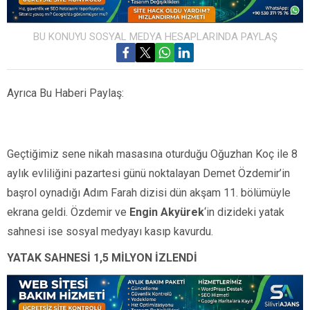
BU KONUYU SOSYAL MEDYA HESAPLARINDA PAYLAŞ
Ayrıca Bu Haberi Paylaş:
Geçtiğimiz sene nikah masasına oturduğu Oğuzhan Koç ile 8
aylık evliliğini pazartesi günü noktalayan Demet Özdemir’in
başrol oynadığı Adım Farah dizisi dün akşam 11. bölümüyle
ekrana geldi. Özdemir ve
Engin Akyürek
‘in dizideki yatak
sahnesi ise sosyal medyayı kasıp kavurdu.
YATAK SAHNESİ 1,5 MİLYON İZLENDİ