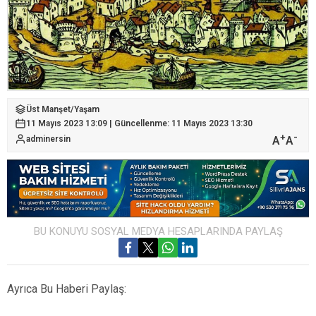
Üst Manşet
/
Yaşam
11 Mayıs 2023 13:09 | Güncellenme: 11 Mayıs 2023 13:30
+
-
A
A
adminersin
BU KONUYU SOSYAL MEDYA HESAPLARINDA PAYLAŞ
Ayrıca Bu Haberi Paylaş: