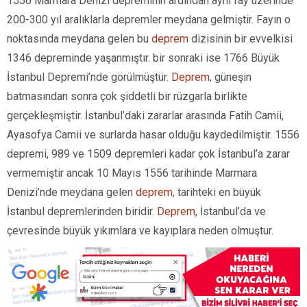
1556 Marmara Denizi depreminin ardından aynı fay üzerinde
200-300 yıl aralıklarla depremler meydana gelmiştir. Fayın o
noktasında meydana gelen bu
deprem
dizisinin bir evvelkisi
1346 depreminde yaşanmıştır. bir sonraki ise 1766 Büyük
İstanbul Depremi’nde görülmüştür.
Deprem
, güneşin
batmasından sonra çok şiddetli bir rüzgarla birlikte
gerçekleşmiştir. İstanbul’daki zararlar arasında Fatih Camii,
Ayasofya Camii ve surlarda hasar olduğu kaydedilmiştir. 1556
depremi, 989 ve 1509 depremleri kadar çok İstanbul’a zarar
vermemiştir ancak 10 Mayıs 1556 tarihinde Marmara
Denizi’nde meydana gelen
deprem
, tarihteki en büyük
İstanbul depremlerinden biridir.
Deprem
, İstanbul’da ve
çevresinde büyük yıkımlara ve kayıplara neden olmuştur.