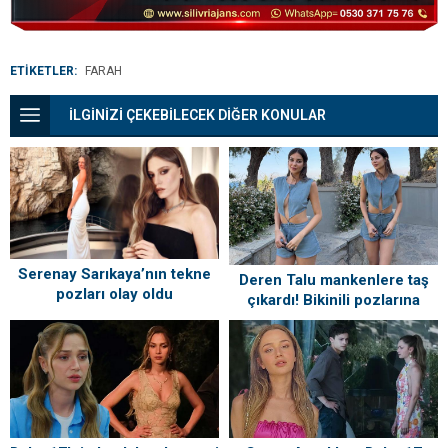
Adım Gezi
Tavsiyeleri
ETİKETLER:
FARAH
İLGİNİZİ ÇEKEBİLECEK DİĞER KONULAR
Serenay Sarıkaya’nın tekne
Deren Talu mankenlere taş
pozları olay oldu
çıkardı! Bikinili pozlarına
beğeni yağmuru