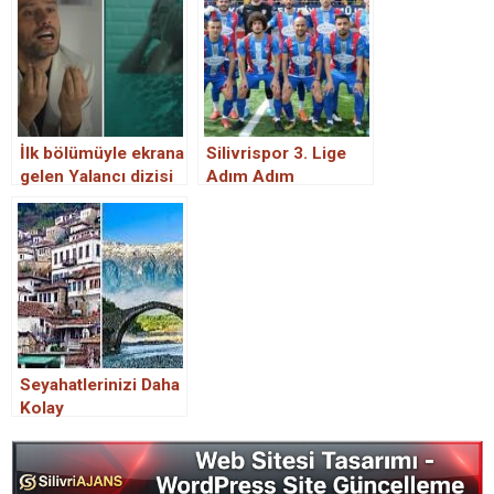
İlk bölümüyle ekrana
Silivrispor 3. Lige
gelen Yalancı dizisi
Adım Adım
Twitter’ı kasıp
kavurdu! Burçin
Terzioğlu ve Salih
Bademci’nin
oyunculuğu alkış
topladı
Seyahatlerinizi Daha
Kolay
Planlayabilmeniz
İçin Balkan Turuna
Çıkacaklara Adım