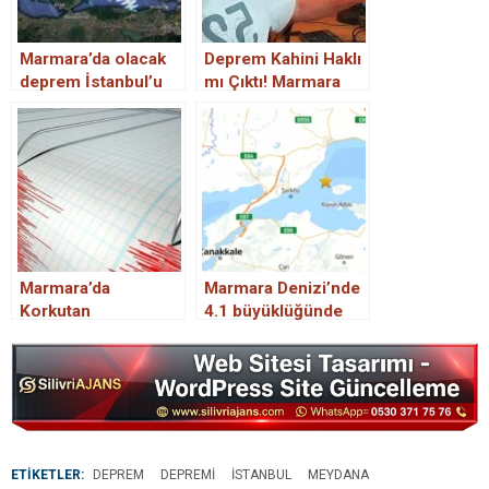
Marmara’da olacak
Deprem Kahini Haklı
deprem İstanbul’u
mı Çıktı! Marmara
nasıl etkiler?
Denizi’nin Ardından
Deprem uzmanı
Akdeniz’de de
Prof. Dr. Okan
Sallandı!
Tüysüz’den 4 ayrı
İstanbul depremi
senaryosu
Marmara’da
Marmara Denizi’nde
Korkutan
4.1 büyüklüğünde
Hareketlilik! Dün
deprem!
Geceden Sonra
Bugün De Deprem
Oldu!
ETİKETLER:
DEPREM
DEPREMI
ISTANBUL
MEYDANA