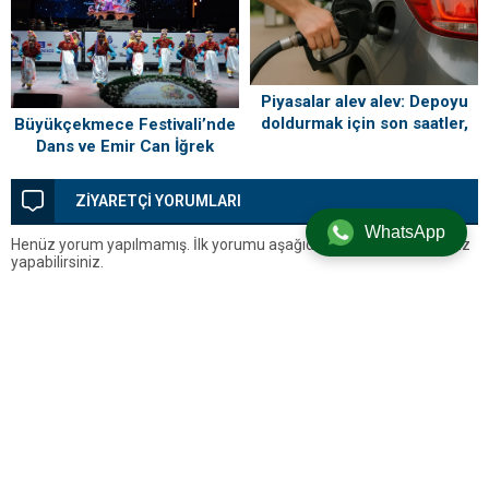
Piyasalar alev alev: Depoyu
doldurmak için son saatler,
Büyükçekmece Festivali’nde
gece yarısı tabela değişiyor
Dans ve Emir Can İğrek
Coşkusu
ZİYARETÇİ YORUMLARI
WhatsApp
Henüz yorum yapılmamış. İlk yorumu aşağıdaki form aracılığıyla siz
yapabilirsiniz.
BİR YORUM YAZ
Yorum yapabilmek için
oturum açmalısınız
.