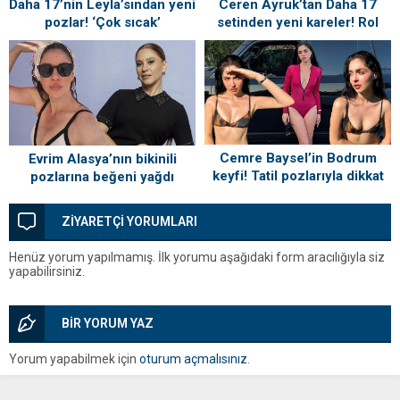
Daha 17’nin Leyla’sından yeni
Ceren Ayruk’tan Daha 17
pozlar! ‘Çok sıcak’
setinden yeni kareler! Rol
arkadaşından yorum
gecikmedi
Cemre Baysel’in Bodrum
Evrim Alasya’nın bikinili
keyfi! Tatil pozlarıyla dikkat
pozlarına beğeni yağdı
çekti
ZİYARETÇİ YORUMLARI
Henüz yorum yapılmamış. İlk yorumu aşağıdaki form aracılığıyla siz
yapabilirsiniz.
BİR YORUM YAZ
Yorum yapabilmek için
oturum açmalısınız
.