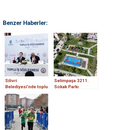
Benzer Haberler:
Silivri
Selimpaşa 3211.
Belediyesi’nde toplu
Sokak Parkı
iş sözleşmesi
Yenilendi ve Şehit
yenilendi.
Aydın Ceylan Parkı
Adını Aldı