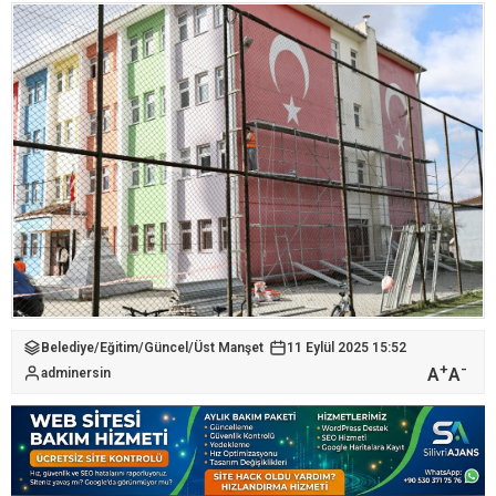
Belediye
/
Eğitim
/
Güncel
/
Üst Manşet
11 Eylül 2025 15:52
+
-
A
A
adminersin