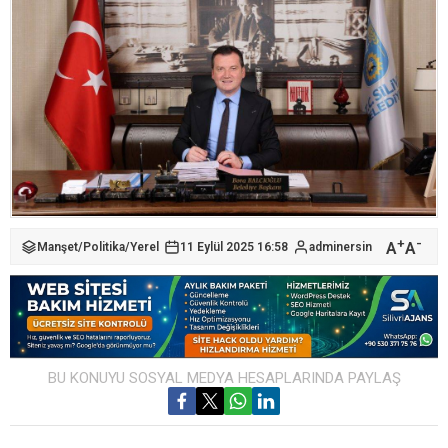
+
-
A
A
Manşet
/
Politika
/
Yerel
11 Eylül 2025 16:58
adminersin
BU KONUYU SOSYAL MEDYA HESAPLARINDA PAYLAŞ