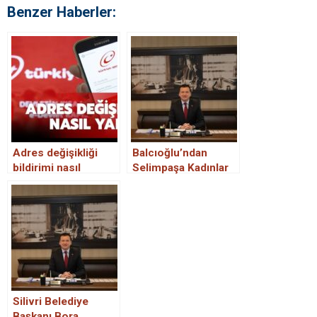
Benzer Haberler:
Adres değişikliği
Balcıoğlu’ndan
bildirimi nasıl
Selimpaşa Kadınlar
yapılır? Adres
Plajı Açıklaması
değişikliği bildirimi
e-devlet’ten yapılır
mı? İşte cevabı..
Silivri Belediye
Başkanı Bora