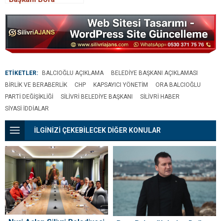
Balcıoğlu’ndan 29
Ekim Cumhuriyet
Bayramı Mesajı
ETİKETLER:
BALCIOĞLU AÇIKLAMA
BELEDIYE BAŞKANI AÇIKLAMASI
BIRLIK VE BERABERLIK
CHP
KAPSAYICI YÖNETIM
ORA BALCIOĞLU
PARTI DEĞIŞIKLIĞI
SILIVRI BELEDIYE BAŞKANI
SILIVRI HABER
SIYASI IDDIALAR
İLGİNİZİ ÇEKEBİLECEK DİĞER KONULAR