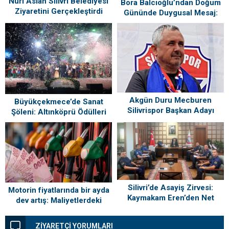
Nuri Aslan Silivri Belediyesi
Bora Balcıoğlu’ndan Doğum
Ziyaretini Gerçekleştirdi
Gününde Duygusal Mesaj:
“Silivri’mi Çok Özlüyorum”
Akgün Duru Mecburen
Büyükçekmece’de Sanat
Silivrispor Başkan Adayı
Şöleni: Altınköprü Ödülleri
Sahiplerini Buldu!
Silivri’de Asayiş Zirvesi:
Motorin fiyatlarında bir ayda
Kaymakam Eren’den Net
dev artış: Maliyetlerdeki
Mesaj!
yükseliş sofrayı da vuracak
ZİYARETÇİ YORUMLARI