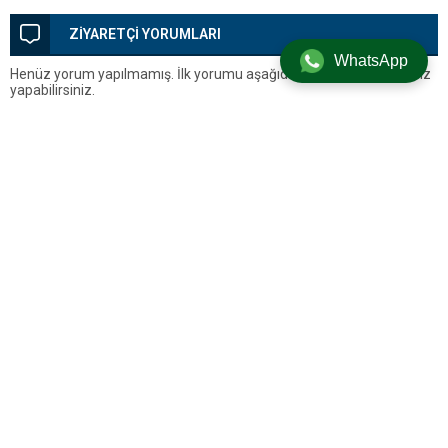
kefenleyip gömecek adam
lazım’
ZİYARETÇİ YORUMLARI
WhatsApp
Henüz yorum yapılmamış. İlk yorumu aşağıdaki form aracılığıyla siz
yapabilirsiniz.
BİR YORUM YAZ
Yorum yapabilmek için
oturum açmalısınız
.
Silivri’den Son Dakika Haberleri, Silivri Güncel Gelişmeler ve Tüm
Detaylar
Künye
Hakkımızda