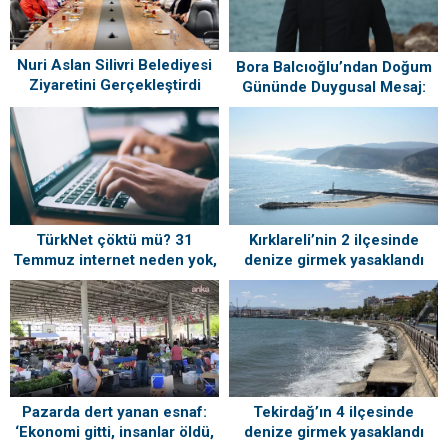
Nuri Aslan Silivri Belediyesi
Bora Balcıoğlu’ndan Doğum
Ziyaretini Gerçekleştirdi
Gününde Duygusal Mesaj:
“Silivri’mi Çok Özlüyorum”
TürkNet çöktü mü? 31
Kırklareli’nin 2 ilçesinde
Temmuz internet neden yok,
denize girmek yasaklandı
ne zaman gelecek?
Tekirdağ’ın 4 ilçesinde
Pazarda dert yanan esnaf:
denize girmek yasaklandı
‘Ekonomi gitti, insanlar öldü,