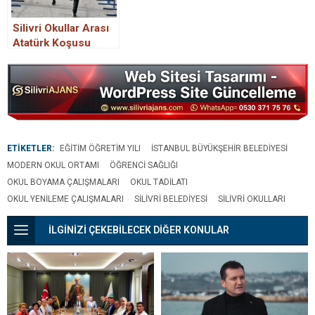
Silivri Okullar Arası
Atatürk Koşusu
düzenlendi.
ETİKETLER:
EĞITIM ÖĞRETIM YILI
İSTANBUL BÜYÜKŞEHIR BELEDIYESI
MODERN OKUL ORTAMI
ÖĞRENCI SAĞLIĞI
OKUL BOYAMA ÇALIŞMALARI
OKUL TADILATI
OKUL YENILEME ÇALIŞMALARI
SILIVRI BELEDIYESI
SILIVRI OKULLARI
İLGİNİZİ ÇEKEBİLECEK DİĞER KONULAR