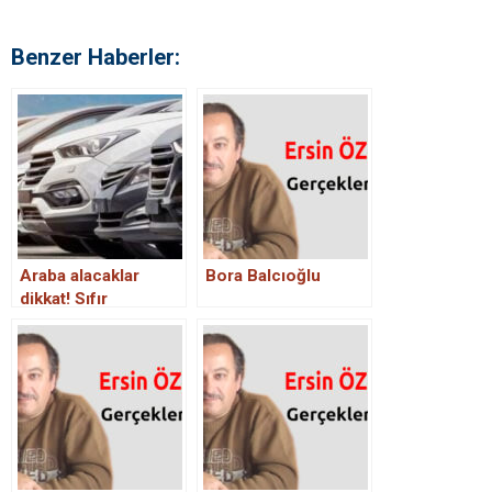
Benzer Haberler:
Araba alacaklar
Bora Balcıoğlu
dikkat! Sıfır
otomobile ‘euro’
zammı geliyor!
Listeler değişiyor,
tarih belli oldu…