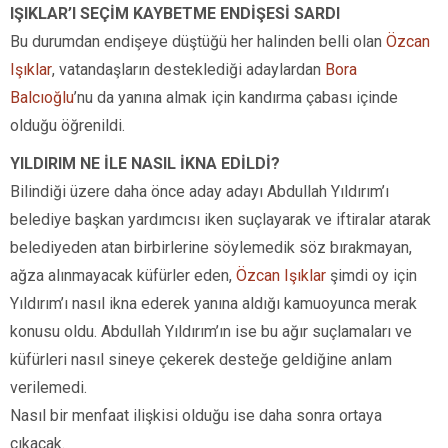
IŞIKLAR’I SEÇİM KAYBETME ENDİŞESİ SARDI
Bu durumdan endişeye düştüğü her halinden belli olan
Özcan
Işıklar
, vatandaşların desteklediği adaylardan
Bora
Balcıoğlu
’nu da yanına almak için kandırma çabası içinde
olduğu öğrenildi.
YILDIRIM NE İLE NASIL İKNA EDİLDİ?
Bilindiği üzere daha önce aday adayı Abdullah Yıldırım’ı
belediye başkan yardımcısı iken suçlayarak ve iftiralar atarak
belediyeden atan birbirlerine söylemedik söz bırakmayan,
ağza alınmayacak küfürler eden,
Özcan Işıklar
şimdi oy için
Yıldırım’ı nasıl ikna ederek yanına aldığı kamuoyunca merak
konusu oldu. Abdullah Yıldırım’ın ise bu ağır suçlamaları ve
küfürleri nasıl sineye çekerek desteğe geldiğine anlam
verilemedi.
Nasıl bir menfaat ilişkisi olduğu ise daha sonra ortaya
çıkacak.