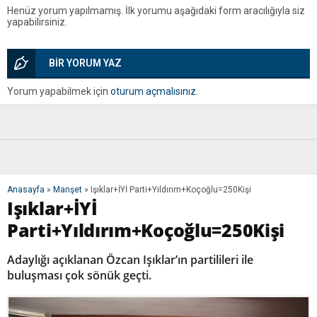
Henüz yorum yapılmamış. İlk yorumu aşağıdaki form aracılığıyla siz
yapabilirsiniz.
BİR YORUM YAZ
Yorum yapabilmek için
oturum açmalısınız
.
Anasayfa
»
Manşet
»
Işıklar+İYİ Parti+Yıldırım+Koçoğlu=250Kişi
Işıklar+İYİ
Parti+Yıldırım+Koçoğlu=250Kişi
Adaylığı açıklanan Özcan Işıklar’ın partilileri ile
buluşması çok sönük geçti.