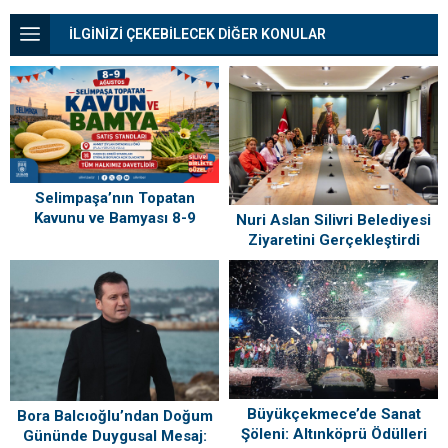
İLGİNİZİ ÇEKEBİLECEK DİĞER KONULAR
Selimpaşa’nın Topatan
Kavunu ve Bamyası 8-9
Nuri Aslan Silivri Belediyesi
Ağustos’ta Vatandaşlarla
Ziyaretini Gerçekleştirdi
Buluşuyor
Büyükçekmece’de Sanat
Bora Balcıoğlu’ndan Doğum
Şöleni: Altınköprü Ödülleri
Gününde Duygusal Mesaj: