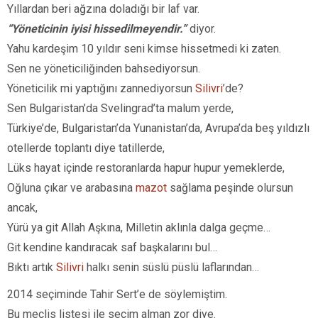
Yıllardan beri ağzına doladığı bir laf var.
“Yöneticinin iyisi hissedilmeyendir.”
diyor.
Yahu kardeşim 10 yıldır seni kimse hissetmedi ki zaten.
Sen ne yöneticiliğinden bahsediyorsun.
Yöneticilik mi yaptığını zannediyorsun
Silivri
’de?
Sen Bulgaristan’da Svelingrad’ta malum yerde,
Türkiye’de, Bulgaristan’da Yunanistan’da, Avrupa’da beş yıldızlı
otellerde toplantı diye tatillerde,
Lüks hayat içinde restoranlarda hapur hupur yemeklerde,
Oğluna çıkar ve arabasına
mazot
sağlama peşinde olursun
ancak,
Yürü ya git Allah Aşkına, Milletin aklınla dalga geçme…
Git kendine kandıracak saf başkalarını bul…
Bıktı artık
Silivri
halkı senin süslü püslü laflarından…
2014 seçiminde Tahir Sert’e de söylemiştim.
Bu meclis listesi ile seçim alman zor diye.