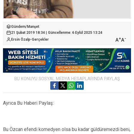
Gündem
/
Manşet
21 Şubat 2019 18:34 | Güncellenme: 6 Eylül 2025 13:24
+
-
A
A
Ersin Özalp-Gerçekler
BU KONUYU SOSYAL MEDYA HESAPLARINDA PAYLAŞ
Ayrıca Bu Haberi Paylaş:
Bu Özcan efendi komedyen olsa bu kadar güldüremezdi beni,