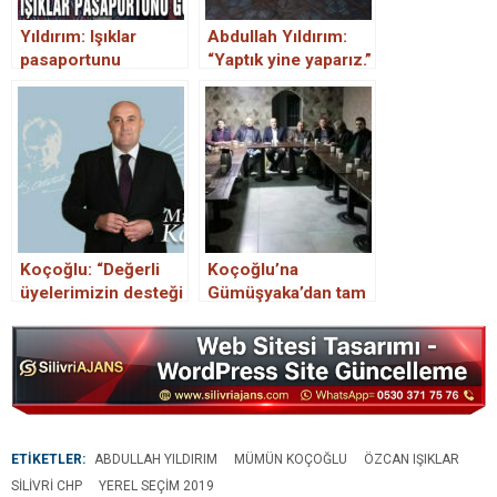
Yıldırım: Işıklar
Abdullah Yıldırım:
pasaportunu
“Yaptık yine yaparız.”
göstersin
Koçoğlu: “Değerli
Koçoğlu’na
üyelerimizin desteği
Gümüşyaka’dan tam
bize güç verdi.”
destek
ETİKETLER:
ABDULLAH YILDIRIM
MÜMÜN KOÇOĞLU
ÖZCAN IŞIKLAR
SILIVRI CHP
YEREL SEÇIM 2019