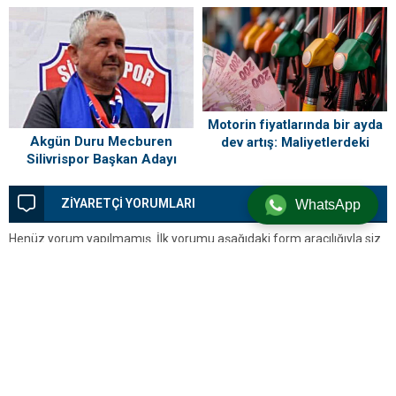
Sahiplerini Buldu!
“Silivri’mi Çok Özlüyorum”
Motorin fiyatlarında bir ayda
Akgün Duru Mecburen
dev artış: Maliyetlerdeki
Silivrispor Başkan Adayı
yükseliş sofrayı da vuracak
ZİYARETÇİ YORUMLARI
WhatsApp
Henüz yorum yapılmamış. İlk yorumu aşağıdaki form aracılığıyla siz
yapabilirsiniz.
BİR YORUM YAZ
Yorum yapabilmek için
oturum açmalısınız
.