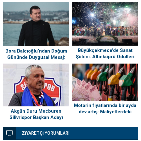
Buluşuyor
Büyükçekmece’de Sanat
Bora Balcıoğlu’ndan Doğum
Şöleni: Altınköprü Ödülleri
Gününde Duygusal Mesaj:
Sahiplerini Buldu!
“Silivri’mi Çok Özlüyorum”
Motorin fiyatlarında bir ayda
Akgün Duru Mecburen
dev artış: Maliyetlerdeki
Silivrispor Başkan Adayı
yükseliş sofrayı da vuracak
ZİYARETÇİ YORUMLARI