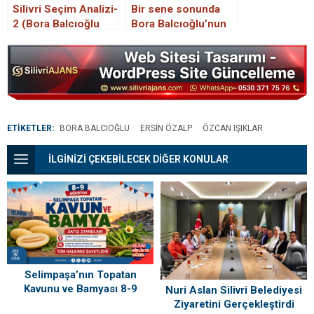
Silivri Seçim Analizi-
Bir sene sonunda
2 (Bora Balcıoğlu
Bora Balcıoğlu’nun
nasıl kazandı)
karne notu
ETİKETLER:
BORA BALCIOĞLU
ERSIN ÖZALP
ÖZCAN IŞIKLAR
İLGİNİZİ ÇEKEBİLECEK DİĞER KONULAR
Selimpaşa’nın Topatan
Kavunu ve Bamyası 8-9
Nuri Aslan Silivri Belediyesi
Ağustos’ta Vatandaşlarla
Ziyaretini Gerçekleştirdi