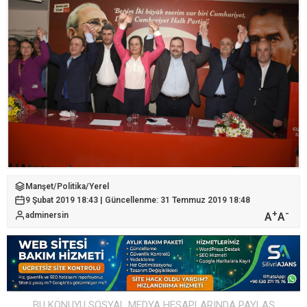
Manşet
/
Politika
/
Yerel
9 Şubat 2019 18:43 | Güncellenme: 31 Temmuz 2019 18:48
+
-
A
A
adminersin
BU KONUYU SOSYAL MEDYA HESAPLARINDA PAYLAŞ