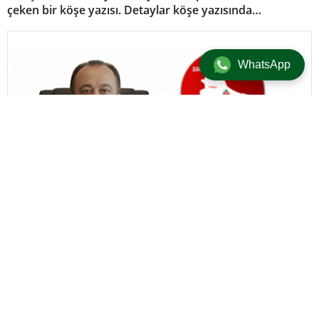
çeken bir köşe yazısı. Detaylar köşe yazısında…
WhatsApp
Güncel
/
Gündem
/
Köşe Yazıları
/
Manşet
16 Haziran 2026 10:33 | Güncellenme: 16 Haziran 2026 10:34
+
-
A
A
Ersin Özalp-Gerçekler