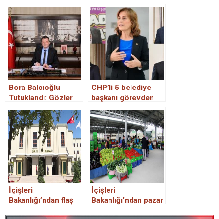
Bora Balcıoğlu
CHP’li 5 belediye
Tutuklandı: Gözler
başkanı görevden
İçişleri Bakanlığı ve
uzaklaştırıldı
Belediye Meclisi’nde
İçişleri
İçişleri
Bakanlığı’ndan flaş
Bakanlığı’ndan pazar
Ramazan
yeri genelgesi!