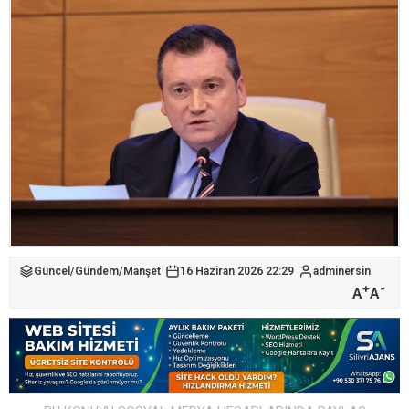
Güncel
/
Gündem
/
Manşet
16 Haziran 2026 22:29
adminersin
+
-
A
A