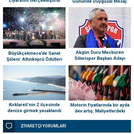
Ziyaretini Gerçekleştirdi
Gününde Duygusal Mesaj:
“Silivri’mi Çok Özlüyorum”
Akgün Duru Mecburen
Büyükçekmece’de Sanat
Silivrispor Başkan Adayı
Şöleni: Altınköprü Ödülleri
Sahiplerini Buldu!
Kırklareli’nin 2 ilçesinde
Motorin fiyatlarında bir ayda
denize girmek yasaklandı
dev artış: Maliyetlerdeki
yükseliş sofrayı da vuracak
ZİYARETÇİ YORUMLARI