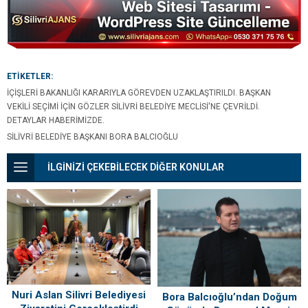
düzenlemesi
ETİKETLER:
İÇIŞLERI BAKANLIĞI KARARIYLA GÖREVDEN UZAKLAŞTIRILDI. BAŞKAN
VEKILI SEÇIMI IÇIN GÖZLER SILIVRI BELEDIYE MECLISI'NE ÇEVRILDI.
DETAYLAR HABERIMIZDE.
SILIVRI BELEDIYE BAŞKANI BORA BALCIOĞLU
İLGİNİZİ ÇEKEBİLECEK DİĞER KONULAR
Nuri Aslan Silivri Belediyesi
Bora Balcıoğlu’ndan Doğum