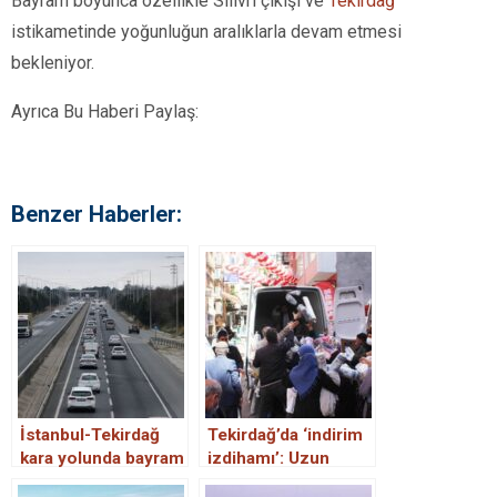
Bayram boyunca özellikle Silivrl çıkışı ve
Tekirdağ
istikametinde yoğunluğun aralıklarla devam etmesi
bekleniyor.
Ayrıca Bu Haberi Paylaş:
Benzer Haberler:
İstanbul-Tekirdağ
Tekirdağ’da ‘indirim
kara yolunda bayram
izdihamı’: Uzun
trafiği yoğunluğu
kuyruklar oluştu