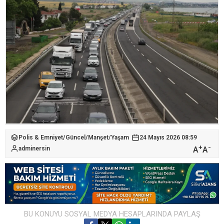
Polis & Emniyet
/
Güncel
/
Manşet
/
Yaşam
24 Mayıs 2026 08:59
+
-
A
A
adminersin
BU KONUYU SOSYAL MEDYA HESAPLARINDA PAYLAŞ