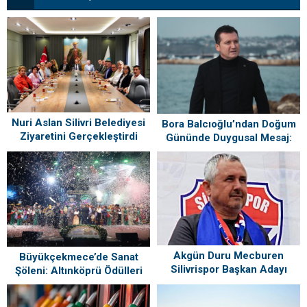
Nuri Aslan Silivri Belediyesi
Bora Balcıoğlu’ndan Doğum
Ziyaretini Gerçekleştirdi
Gününde Duygusal Mesaj:
“Silivri’mi Çok Özlüyorum”
Akgün Duru Mecburen
Büyükçekmece’de Sanat
Silivrispor Başkan Adayı
Şöleni: Altınköprü Ödülleri
Sahiplerini Buldu!