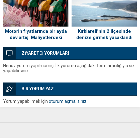
Kırklareli’nin 2 ilçesinde
Motorin fiyatlarında bir ayda
denize girmek yasaklandı
dev artış: Maliyetlerdeki
yükseliş sofrayı da vuracak
ZİYARETÇİ YORUMLARI
Henüz yorum yapılmamış. İlk yorumu aşağıdaki form aracılığıyla siz
yapabilirsiniz.
BİR YORUM YAZ
Yorum yapabilmek için
oturum açmalısınız
.