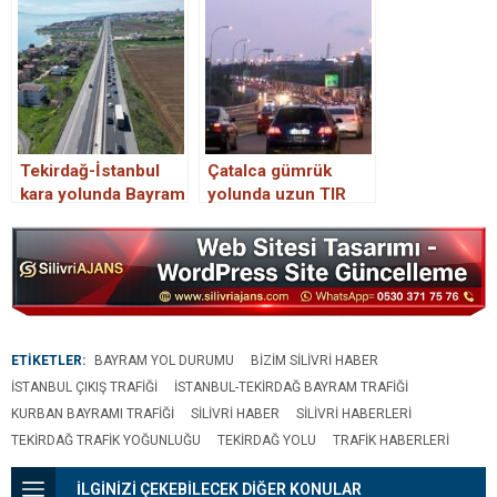
başladı
Tekirdağ-İstanbul
Çatalca gümrük
kara yolunda Bayram
yolunda uzun TIR
tatili nedeniyle trafik
kuyruğu
yoğunluğu
ETİKETLER:
BAYRAM YOL DURUMU
BIZIM SILIVRI HABER
İSTANBUL ÇIKIŞ TRAFIĞI
İSTANBUL-TEKIRDAĞ BAYRAM TRAFIĞI
KURBAN BAYRAMI TRAFIĞI
SILIVRI HABER
SILIVRI HABERLERI
TEKIRDAĞ TRAFIK YOĞUNLUĞU
TEKIRDAĞ YOLU
TRAFIK HABERLERI
İLGİNİZİ ÇEKEBİLECEK DİĞER KONULAR