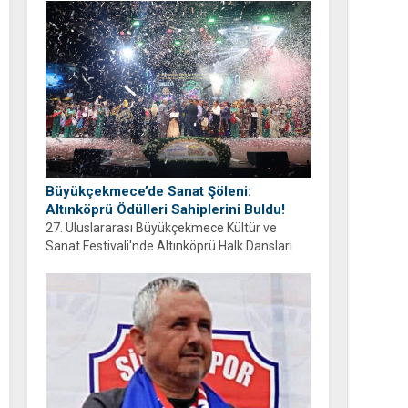
ayrıyım” diyen Balcıoğlu, bir sonraki doğum
gününü ailesi ve hemşehrileriyle birlikte
geçirmeyi diledi.
Büyükçekmece’de Sanat Şöleni:
Altınköprü Ödülleri Sahiplerini Buldu!
27. Uluslararası Büyükçekmece Kültür ve
Sanat Festivali'nde Altınköprü Halk Dansları
Yarışması tamamlandı. Şampiyon Brezilya
oldu!