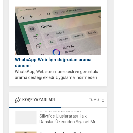
WhatsApp Web İçin doğrudan arama
dönemi
WhatsApp, Web sürümüne sesli ve görüntülü
arama desteği ekledi. Uygulama indirmeden
tarayıcı üzerinden ücretsiz ve şifreli aramalar
yapabilirsiniz.
KÖŞE YAZARLARI
TÜMÜ
Evgeni Raychev - Şiirlerim
15 Aralık 2025 16:04
Yorgun