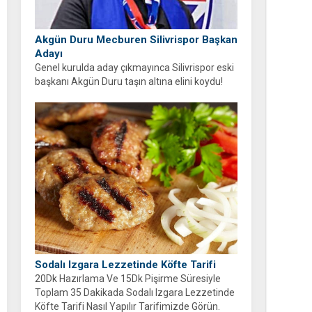
Akgün Duru Mecburen Silivrispor Başkan
Adayı
Genel kurulda aday çıkmayınca Silivrispor eski
başkanı Akgün Duru taşın altına elini koydu!
Duru, kulübü sahipsiz bırakmayarak adaylığını
açıkladı.
Sodalı Izgara Lezzetinde Köfte Tarifi
20Dk Hazırlama Ve 15Dk Pişirme Süresiyle
Toplam 35 Dakikada Sodalı Izgara Lezzetinde
Köfte Tarifi Nasıl Yapılır Tarifimizde Görün.