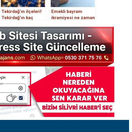
Tekirdağ’ın ilçeleri!
Emekli bayram
Tekirdağ’ın kaç
ikramiyesi ne zaman
ilçesi vardır?
yatacak? Bayram
Tekirdağ’ın ilçe
ikramiyesi ödeme
nüfusları kaç?
tarihi belli oldu
Tekirdağ’ın ilçe
belediyeleri hangi
partiden?