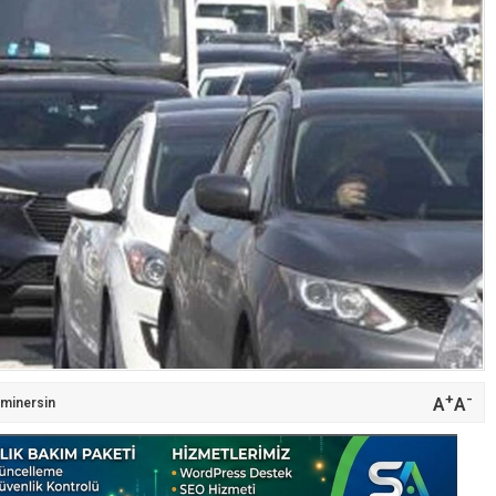
+
-
A
A
minersin