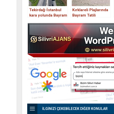
Tekirdağ-İstanbul
Kırklareli Plajlarında
kara yolunda Bayram
Bayram Tatili
tatili nedeniyle trafik
Yoğunluğu
yoğunluğu
İLGİNİZİ ÇEKEBİLECEK DİĞER KONULAR