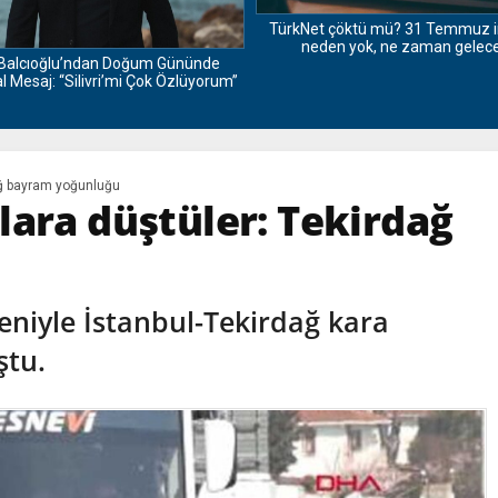
TürkNet çöktü mü? 31 Temmuz i
neden yok, ne zaman gelec
Balcıoğlu’ndan Doğum Gününde
 Mesaj: “Silivri’mi Çok Özlüyorum”
ağ bayram yoğunluğu
lara düştüler: Tekirdağ
niyle İstanbul-Tekirdağ kara
ştu.