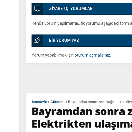
ZİYARETÇİ YORUMLARI
Henüz yorum yapılmamış. İlk yorumu aşağıdaki form arac
BİR YORUM YAZ
Yorum yapabilmek için
oturum açmalısınız
.
Anasayfa
»
Gündem
»
Bayramdan sonra zam yağmuru bekliyor! 
Bayramdan sonra z
Elektrikten ulaşıma