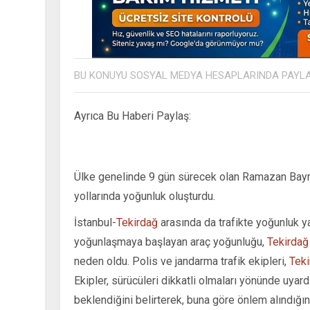
BU KONUYU SOSYAL MEDYA HESAPLARINDA PAYL
Ayrıca Bu Haberi Paylaş:
Ülke genelinde 9 gün sürecek olan Ramazan Bayramı 
yollarında yoğunluk oluşturdu.
İstanbul-
Tekirdağ
arasında da trafikte yoğunluk ya
yoğunlaşmaya başlayan araç yoğunluğu,
Tekirdağ
neden oldu. Polis ve jandarma trafik ekipleri,
Teki
Ekipler, sürücüleri dikkatli olmaları yönünde uyard
beklendiğini belirterek, buna göre önlem alındığın