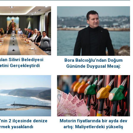
lan Silivri Belediyesi
Bora Balcıoğlu’ndan Doğum
etini Gerçekleştirdi
Gününde Duygusal Mesaj:
“Silivri’mi Çok Özlüyorum”
i’nin 2 ilçesinde denize
Motorin fiyatlarında bir ayda dev
rmek yasaklandı
artış: Maliyetlerdeki yükseliş
sofrayı da vuracak