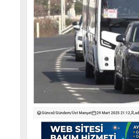
Güncel
/
Gündem
/
Üst Manşet
29 Mart 2025 21:12
ad