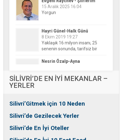
Hayri Günel-Halk Günü
8 Ekim 2019 19:27
Yaklaşık 16 milyon insanı, 25
senenin sonunda, tarifsiz bir
belirsizliğin ortasına bıraktılar!
Nesrin Özalp-Ayna
24 Haziran 2026 00:04
Festivaller Yapılmazsa Kim
Kaybeder? Üreticiden Esnafa,
Silivri’den Mahallelere Uzanan
Büyük Kayıp
Tansu Bayrakdar-Biz diyoruz
SİLİVRİ’DE EN İYİ MEKANLAR –
ki
YERLER
25 Aralık 2015 23:37
Tesadüfe bak!
Silivri’Gitmek için 10 Neden
Ersin Özalp-Gerçekler
2 Temmuz 2026 09:39
Silivri’de Gezilecek Yerler
Silivri’de Uluslararası Halk
Dansları Üzerinden Siyaset Mi
Silivri’de En İyi Oteller
Yapılıyor?