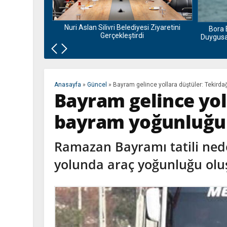
nu ve Bamyası
la Buluşuyor
Nuri Aslan Silivri Belediyesi Ziyaretini
Bora 
Gerçekleştirdi
Duygusal
Anasayfa
»
Güncel
»
Bayram gelince yollara düştüler: Tekird
Bayram gelince yol
bayram yoğunluğu
Ramazan Bayramı tatili nede
yolunda araç yoğunluğu olu