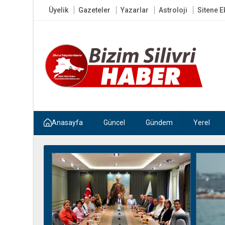
Üyelik
Gazeteler
Yazarlar
Astroloji
Sitene E
Anasayfa
Güncel
Gündem
Yerel