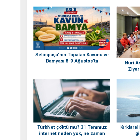
Selimpaşa’nın Topatan Kavunu ve
Bamyası 8-9 Ağustos’ta
Nuri As
Vatandaşlarla Buluşuyor
Ziyar
TürkNet çöktü mü? 31 Temmuz
Kırklarel
internet neden yok, ne zaman
gi
gelecek?