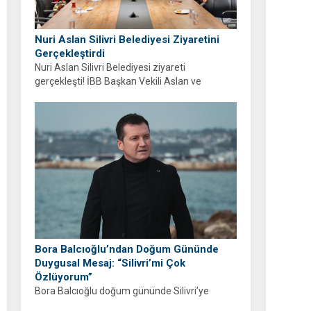
Nuri Aslan Silivri Belediyesi Ziyaretini
Gerçekleştirdi
Nuri Aslan Silivri Belediyesi ziyareti
gerçekleşti! İBB Başkan Vekili Aslan ve
belediye yönetimi Boğluca Deresi ve Gençlik
Merkezi projelerini inceledi.
Bora Balcıoğlu’ndan Doğum Gününde
Duygusal Mesaj: “Silivri’mi Çok
Özlüyorum”
Bora Balcıoğlu doğum gününde Silivri’ye
duyduğu özlemi anlattı. “53 gündür sizlerden