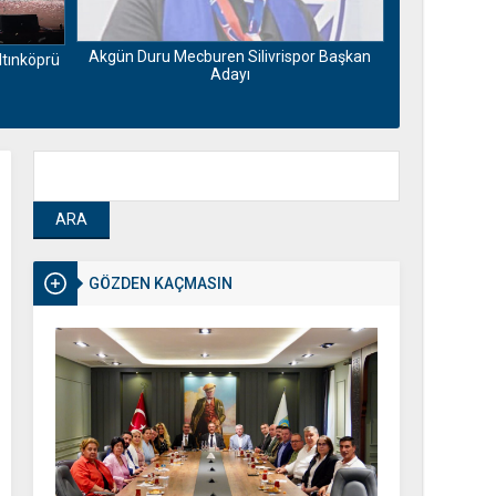
Motorin fiya
Maliyetlerdek
Akgün Duru Mecburen Silivrispor Başkan
ltınköprü
Adayı
GÖZDEN KAÇMASIN