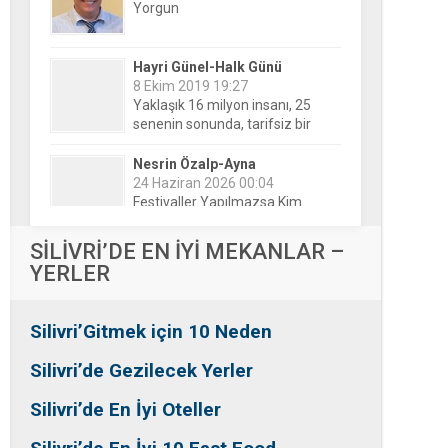
Hayri Günel-Halk Günü
8 Ekim 2019 19:27
Yaklaşık 16 milyon insanı, 25
senenin sonunda, tarifsiz bir
belirsizliğin ortasına bıraktılar!
Nesrin Özalp-Ayna
24 Haziran 2026 00:04
Festivaller Yapılmazsa Kim
Kaybeder? Üreticiden Esnafa,
Silivri’den Mahallelere Uzanan
Büyük Kayıp
Tansu Bayrakdar-Biz diyoruz
SİLİVRİ’DE EN İYİ MEKANLAR –
ki
YERLER
25 Aralık 2015 23:37
Tesadüfe bak!
Silivri’Gitmek için 10 Neden
Ersin Özalp-Gerçekler
2 Temmuz 2026 09:39
Silivri’de Gezilecek Yerler
Silivri’de Uluslararası Halk
Dansları Üzerinden Siyaset Mi
Silivri’de En İyi Oteller
Yapılıyor?