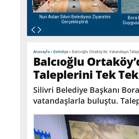
nu ve Bamyası
la Buluşuyor
Nuri Aslan Silivri Belediyesi Ziyaretini
Bora 
Gerçekleştirdi
Duygusal
Anasayfa
»
Belediye
»
Balcıoğlu Ortaköy’de: Vatandaşın Talepl
Balcıoğlu Ortaköy’
Taleplerini Tek Tek
Silivri Belediye Başkanı Bor
vatandaşlarla buluştu. Talepl