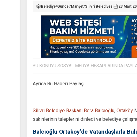
Belediye
/
Güncel
/
Manşet
/
Silivri Belediyesi
23 Mart 20
BU KONUYU SOSYAL MEDYA HESAPLARINDA PAYL
Ayrıca Bu Haberi Paylaş:
Silivri Belediye Başkanı Bora Balcıoğlu
,
Ortaköy
M
sakinlerinin taleplerini dinledi ve belediye çalışma
Balcıoğlu Ortaköy’de Vatandaşlarla Bul