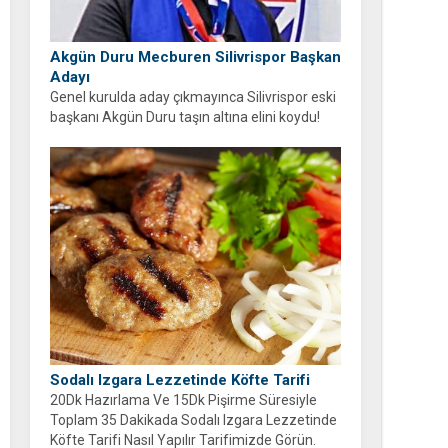
Akgün Duru Mecburen Silivrispor Başkan
Adayı
Genel kurulda aday çıkmayınca Silivrispor eski
başkanı Akgün Duru taşın altına elini koydu!
Duru, kulübü sahipsiz bırakmayarak adaylığını
açıkladı.
Sodalı Izgara Lezzetinde Köfte Tarifi
20Dk Hazırlama Ve 15Dk Pişirme Süresiyle
Toplam 35 Dakikada Sodalı Izgara Lezzetinde
Köfte Tarifi Nasıl Yapılır Tarifimizde Görün.