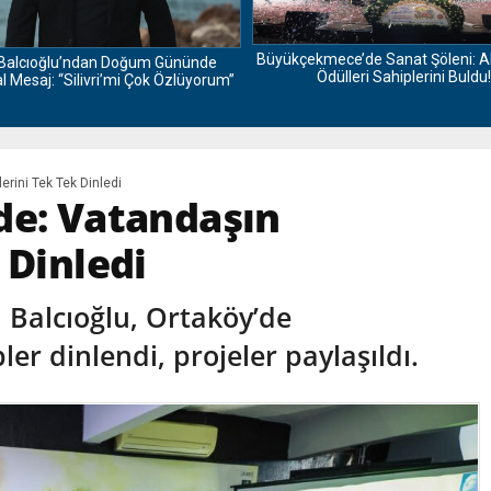
Büyükçekmece’de Sanat Şöleni: A
Balcıoğlu’ndan Doğum Gününde
Ödülleri Sahiplerini Buldu!
 Mesaj: “Silivri’mi Çok Özlüyorum”
erini Tek Tek Dinledi
de: Vatandaşın
 Dinledi
a Balcıoğlu, Ortaköy’de
er dinlendi, projeler paylaşıldı.