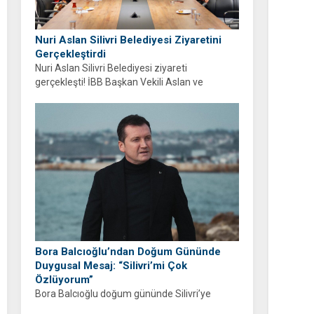
Nuri Aslan Silivri Belediyesi Ziyaretini
Gerçekleştirdi
Nuri Aslan Silivri Belediyesi ziyareti
gerçekleşti! İBB Başkan Vekili Aslan ve
belediye yönetimi Boğluca Deresi ve Gençlik
Merkezi projelerini inceledi.
Bora Balcıoğlu’ndan Doğum Gününde
Duygusal Mesaj: “Silivri’mi Çok
Özlüyorum”
Bora Balcıoğlu doğum gününde Silivri’ye
duyduğu özlemi anlattı. “53 gündür sizlerden