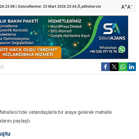
+
-
A
A
26 23:08 | Güncellenme: 23 Mart 2026 23:44
adminersin
AŞ
ahallesi’nde vatandaşlarla bir araya gelerek mahalle
larını paylaştı.
uştu