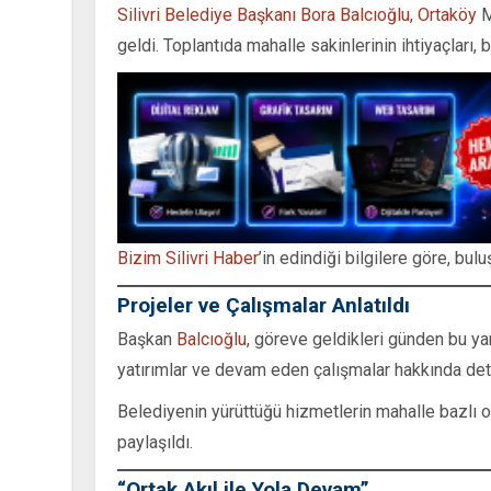
Silivri Belediye Başkanı Bora Balcıoğlu
,
Ortaköy
M
geldi. Toplantıda mahalle sakinlerinin ihtiyaçları, 
Bizim Silivri Haber
’in edindiği bilgilere göre, bul
Projeler ve Çalışmalar Anlatıldı
Başkan
Balcıoğlu
, göreve geldikleri günden bu y
yatırımlar ve devam eden çalışmalar hakkında detay
Belediyenin yürüttüğü hizmetlerin mahalle bazlı ol
paylaşıldı.
“Ortak Akıl ile Yola Devam”