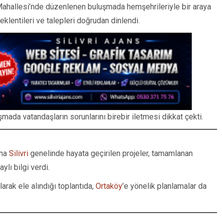
ahallesi’nde düzenlenen buluşmada hemşehrileriyle bir araya
beklentileri ve talepleri doğrudan dinlendi.
uşmada vatandaşların sorunlarını birebir iletmesi dikkat çekti.
ana
Silivri
genelinde hayata geçirilen projeler, tamamlanan
lı bilgi verdi.
arak ele alındığı toplantıda,
Ortaköy
’e yönelik planlamalar da