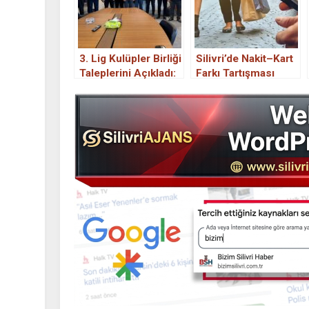
3. Lig Kulüpler Birliği
Silivri’de Nakit–Kart
Taleplerini Açıkladı:
Farkı Tartışması
“Ceza İndirimi ve
Vatandaşın
Transfer
Gündeminde
Düzenlemesi
Bekliyoruz”