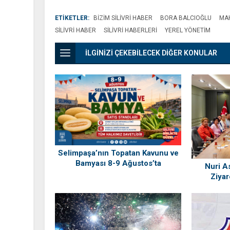
ETİKETLER:
BIZIM SILIVRI HABER
BORA BALCIOĞLU
MA
SILIVRI HABER
SILIVRI HABERLERI
YEREL YÖNETIM
İLGİNİZİ ÇEKEBİLECEK DİĞER KONULAR
Selimpaşa’nın Topatan Kavunu ve
Bamyası 8-9 Ağustos’ta
Nuri As
Vatandaşlarla Buluşuyor
Ziyar