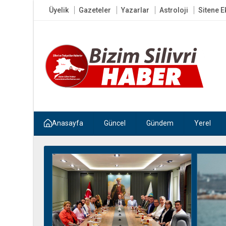
Üyelik
Gazeteler
Yazarlar
Astroloji
Sitene E
Anasayfa
Güncel
Gündem
Yerel