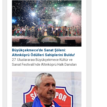
ayrıyım” diyen Balcıoğlu, bir sonraki doğum
gününü ailesi ve hemşehrileriyle birlikte
geçirmeyi diledi.
Büyükçekmece’de Sanat Şöleni:
Altınköprü Ödülleri Sahiplerini Buldu!
27. Uluslararası Büyükçekmece Kültür ve
Sanat Festivali'nde Altınköprü Halk Dansları
Yarışması tamamlandı. Şampiyon Brezilya
oldu!