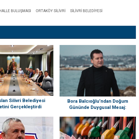
HALLE BULUŞMASI
ORTAKÖY SILIVRI
SILIVRI BELEDIYESI
lan Silivri Belediyesi
Bora Balcıoğlu’ndan Doğum
etini Gerçekleştirdi
Gününde Duygusal Mesaj:
“Silivri’mi Çok Özlüyorum”